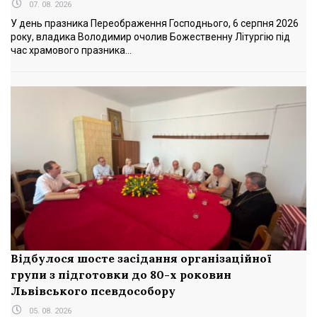
07. 08. 2026
У день празника Переображення Господнього, 6 серпня 2026
року, владика Володимир очолив Божественну Літургію під
час храмового празника...
Відбулося шосте засідання організаційної
групи з підготовки до 80-х роковин
Львівського псевдособору
05. 08. 2026