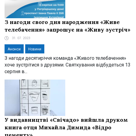
З нагоди свого дня народження «Живе
телебачення» запрошує на «Живу зустріч»
31. 07. 2023
Анонси
Новини
З нагоди десятиріччя команда «Живого телебачення»
хоче зустрітися з друзями. Святкування відбудеться 13
серпня в...
У видавництві «Свічадо» вийшла друком
книга отця Михайла Димида «Відро
цементу»