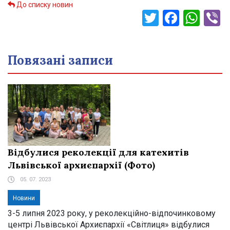
До списку новин
Twitter
Faceb
Wha
V
Повязані записи
Відбулися реколекції для катехитів
Львівської архиєпархії (Фото)
05. 07. 2023
Новини
3-5 липня 2023 року, у реколекційно-відпочинковому
центрі Львівської Архиєпархії «Світлиця» відбулися