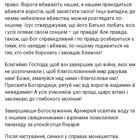
право. Вороги вбивають наших, а нашим приходиться
вбивати ворогів, щоб захистити своїх! Інші випадки, де
немає небезпеки вбивства, можна розглядати по-
іншому. Ісус стверджував, що його Батько любить всіх
і усіх осяває своїм сонцем – це правда! Але правда,
також, що Бог справедливий і по правді розбереться з
тими, хто нападає і вбиває; по-іншому подивиться на
тих, хто себе боронить і захищає ближніх!
Благаймо Господа, щоб він завершив цю війну, якої ми
не розпочинали і, щоб благословенний мир дарував
нам! Боже, змилуйся над нами і благослови нас!
Пресвята Богородице, рятуй нас від ворогів видимих й
невидимих! А усіх учасників цієї прощі, щиро вітаю і
закликаю до глибокого моління!
Завершивши Богослуження, Архиєрей освятив воду та
з іншими священниками і вірянами помолилися
панахиду за упокій отця Януарія.
Після частування, синкел у справах монашества