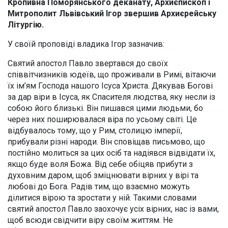
Кропивна Поморянського деканату, Архиєпископ і
Митрополит Львівський Ігор звершив Архиєрейську
Літургію.
У своїй проповіді владика Ігор зазначив:
Святий апостол Павло звертався до своїх
співвітчизників юдеїв, що проживали в Римі, вітаючи
їх ім’ям Господа нашого Ісуса Христа. Дякував Богові
за дар віри в Ісуса, як Спасителя людства, яку несли із
собою його близькі. Він пишався цими людьми, бо
через них поширювалася віра по усьому світі. Це
відбувалось тому, що у Рим, столицю імперії,
прибували різні народи. Він сповіщав письмово, що
постійно молиться за цих осіб та надіявся відвідати їх,
якщо буде воля Божа. Від себе обіцяв прибути з
духовним даром, щоб зміцнювати вірних у вірі та
любові до Бога. Радів тим, що взаємно можуть
ділитися вірою та зростати у ній. Такими словами
святий апостол Павло заохочує усіх вірних, нас із вами,
щоб всюди свідчити віру своїм життям. Не