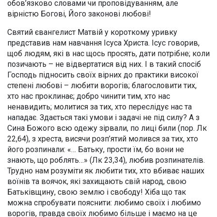
обов’язково словами чи проповідуванням, але
вірністю Богові, Його законові любові!
Святий євангелист Матвій у короткому уривку
представив нам навчання Ісуса Христа. Ісус говорив,
щоб людям, які в нас щось просять, дати потрібне; коли
позичають – не відвертатися від них. І в такий спосіб
Господь підносить своїх вірних до практики високої
степені любові – любити ворогів; благословити тих,
хто нас проклинає; добро чинити тим, хто нас
ненавидить; молитися за тих, хто переслідує нас та
нападає. Здається такі умови і задачі не під силу? А з
Сина Божого всю одежу зірвали, по лиці били (пор. Лк
22,64), з хреста, висячи розп’ятий молився за тих, хто
його розпинали: «… Батьку, прости їм, бо вони не
знають, що роблять…» (Лк 23,34), любив розпинателів.
Трудно нам розуміти як любити тих, хто вбиває наших
воїнів та воячок, які захищають свій народ, свою
Батьківщину, свою землю і свободу! Хіба що так
можна спробувати пояснити: любимо своїх і любимо
ворогів, правда своїх любимо більше і маємо на це