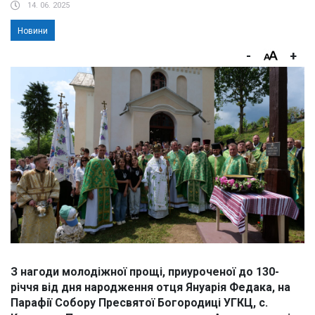
14. 06. 2025
Новини
-
+
З нагоди молодіжної прощі, приуроченої до 130-
річчя від дня народження отця Януарія Федака, на
Парафії Собору Пресвятої Богородиці УГКЦ, с.