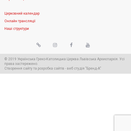
Церковний календар
Онлайн трансляції
Наші структури
© 2019 Українська Греко-Католицька Церква Львівська Архиєпархія. Усі
права застережено.
Створення сайту
та
розробка сайтів
-
веб студія
"Бренд-А"