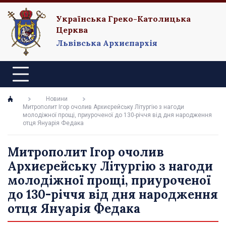
Українська Греко-Католицька
Церква
Львівська Архиєпархія
Новини
Митрополит Ігор очолив Архиєрейську Літургію з нагоди
молодіжної прощі, приуроченої до 130-річчя від дня народження
отця Януарія Федака
Митрополит Ігор очолив
Архиєрейську Літургію з нагоди
молодіжної прощі, приуроченої
до 130-річчя від дня народження
отця Януарія Федака