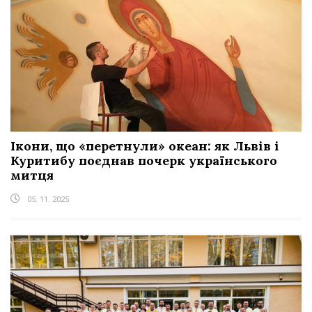
Ікони, що «перетнули» океан: як Львів і
Куритибу поєднав почерк українського
митця
05. 11. 2025