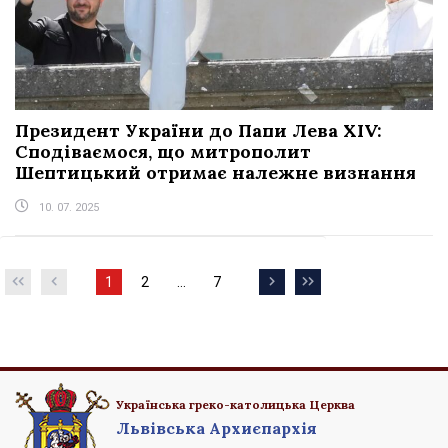
Президент України до Папи Лева XIV:
Сподіваємося, що митрополит
Шептицький отримає належне визнання
10. 07. 2025
1
2
…
7
Навігація
Сторінка
Сторінка
Сторінка
записів
Українська греко-католицька Церква
Львівська Архиєпархія