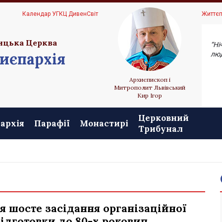
Ц
Календар УГКЦ ДивенСвіт
Життєп
ицька Церква
“Ні
иєпархія
люд
Архиєпископ і
Митрополит Львівський
Кир Ігор
Церковний
архія
Парафії
Монастирі
Трибунал
я шосте засідання організаційної
підготовки до 80-х роковин