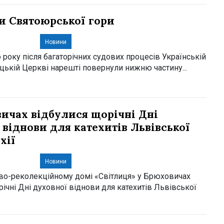
 Святоюрської гори
Новини
о року після багаторічних судових процесів Українській
цькій Церкві нарешті повернули нижню частину...
ичах відбулися щорічні Дні
 віднови для катехитів Львівської
хії
Новини
во-реколекційному домі «Світлиця» у Брюховичах
ічні Дні духовної віднови для катехитів Львівської