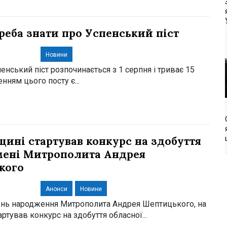
треба знати про Успенський піст
Новини
енський піст розпочинається з 1 серпня і триває 15
нням цього посту є...
щині стартував конкурс на здобуття
мені Митрополита Андрея
кого
Анонси
Новини
день народження Митрополита Андрея Шептицького, на
ртував конкурс на здобуття обласної...