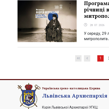
Програма
річниці 
митропо
28. 07. 2026
У середу, 29
митрополита 
1
Стор
Українська греко-католицька Церква
Львівська Архиєпархія
Курія Львівської Архиєпархії УГКЦ: