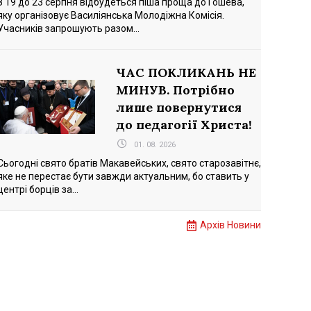
З 19 до 23 серпня відбудеться піша проща до Гошева,
яку організовує Василіянська Молодіжна Комісія.
Учасників запрошують разом...
ЧАС ПОКЛИКАНЬ НЕ
МИНУВ. Потрібно
лише повернутися
до педагогії Христа!
01. 08. 2026
Сьогодні свято братів Макавейських, свято старозавітнє,
яке не перестає бути завжди актуальним, бо ставить у
центрі борців за...
Архів Новини