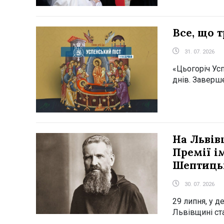
Все, що 
31. 07. 2026
«Цьогоріч Усп
днів. Заверше
На Львів
Премії і
Шептиць
30. 07. 2026
29 липня, у 
Львівщині ста