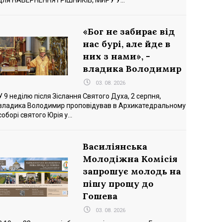
для НАВЕРНЕННЯ ГРІШНИКІВ, МИРУ У...
«Бог не забирає від
нас бурі, але йде в
них з нами», -
владика Володимир
03. 08. 2026
У 9 неділю після Зіслання Святого Духа, 2 серпня,
владика Володимир проповідував в Архикатедральному
соборі святого Юрія у...
Василіянська
Молодіжна Комісія
запрошує молодь на
пішу прощу до
Гошева
03. 08. 2026