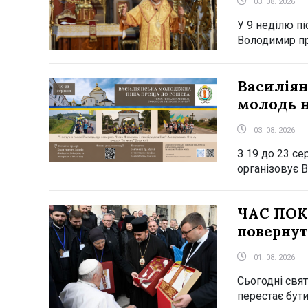
03. 08. 2026
У 9 неділю пі
Володимир пр
Василіян
молодь н
03. 08. 2026
З 19 до 23 с
організовує В
ЧАС ПОК
повернут
01. 08. 2026
Сьогодні свят
перестає бути