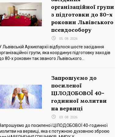
організаційної групи
з підготовки до 80-х
роковин Львівського
псевдособору
05. 08. 2026
У Львівській Архиєпархії відбулося шосте засідання
організаційної групи, яка координує підготовку заходів
до 80-х роковин так званого Львівського...
Запрошуємо до
посиленої
ЦІЛОДОБОВОЇ 40-
годинної молитви
на вервиці
03. 08. 2026
Запрошуємо до посиленої ЦІЛОДОБОВОЇ 40-годинної
молитви на вервиці, яка є потужною духовною зброєю