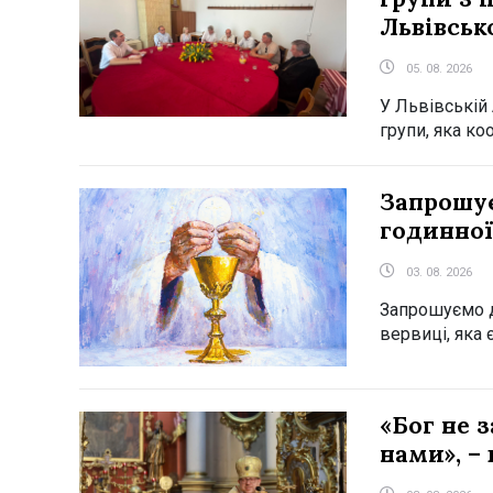
Львівськ
05. 08. 2026
У Львівській 
групи, яка ко
Запрошу
годинної
03. 08. 2026
Запрошуємо 
вервиці, яка
«Бог не з
нами», –