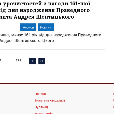
 урочистостей з нагоди 161-шої
від дня народження Праведного
лита Андрея Шептицького
Анонси
Новини
 липня, минає 161 рік від дня народження Праведного
Андрея Шептицького. Цього...
2
…
366
Навігація
інка
Сторінка
Сторінка
записів
Новини
Бюлетень канцелярії
Публікації
Архиєпархія