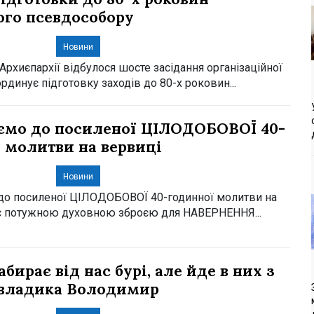
ого псевдособору
Новини
Архиєпархії відбулося шосте засідання організаційної
ординує підготовку заходів до 80-х роковин...
ємо до посиленої ЦІЛОДОБОВОЇ 40-
 молитви на вервиці
Новини
до посиленої ЦІЛОДОБОВОЇ 40-годинної молитви на
 є потужною духовною зброєю для НАВЕРНЕННЯ...
абирає від нас бурі, але йде в них з
 владика Володимир