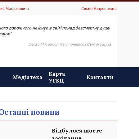
ис Митрополита
Слово Митрополита
чого дорожчого не існує в світі понад безсмертну душу
ини!”
Слово Митрополита у понеділок Святого Духа
Карта
Медіатека
Контакти
УГКЦ
Останні новини
Відбулося шосте
засідання