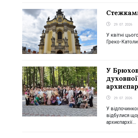
Стежками
29. 07. 2026
У квітні цьог
Греко-Католи
У Брюхов
духовної
архиєпар
29. 07. 2026
У відпочинко
відбулися щор
архиєпархії....