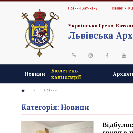
Новини Ватикану
Новини УГК
Українська Греко-Катол
Львівська Арх
Бюлетень
Новини
Архиєп
канцелярії
Новини
Категорія: Новини
Відбулос
групи з 