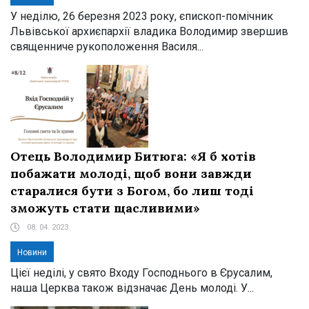
У неділю, 26 березня 2023 року, єпископ-помічник
Львівської архиєпархії владика Володимир звершив
священниче рукоположення Василя...
Отець Володимир Битюга: «Я б хотів
побажати молоді, щоб вони завжди
старалися бути з Богом, бо лиш тоді
зможуть стати щасливими»
08. 04. 2023
Новини
Цієї неділі, у свято Входу Господнього в Єрусалим,
наша Церква також відзначає День молоді. У...