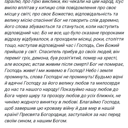
Ізраїлю, про гіркі виклики, які чекали на цей народ, Ісус
вміло вплітав у китицю слів повідомлення про своє
місце у світі, про своє Божество, відповідальність та
велику місію спасіння! Бог не говорить слів даремно,
його слова збуваються та стануться, коли наступить
відповідний час. Бо не все, що було сказане пророками
відразу відбувалося, а проходили місяці, роки, століття
тощо, наступав відповідний час і Господь, Син Божий
прийшов у світ. Спаситель прибув до своїх людей, він
переміг гріх, демона, був розіп’ятий, помер на хресті,
але воскрес, встав живим після смерті! Бог не помирає,
Господь живе! І ми живемо в Господі! Небо і земля
проминуть, слова Господні не проминуть! Будьмо вірні
й вдячні Господу за його велику любов та милосердя
до нас та нашого народу! Показуймо нашу любов до
Бога через щиру та прозору любов до усіх ближніх, не
чинімо жодного винятку в любові. Благаймо Господа,
щоб завершив цю кроваву війну й дав мир в нашій
країні! Пресвята Богородице, заступайся за нас перед
своїм сином, а нашим Богом.