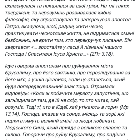
схаменулася та покаялася за свої гріхи. На тлі таких
тверджень та нерозумінь розвивалася хибна
філософія, яку спростовував та заперечував апостол
Петро, вказуючи, щоб, радше, жити чесно,
практикувати чеснотливе життя, не піддаватися омані
безбожних, не врити тим, хто перекручує писання. Він
звертався: «… зростайте у ласці й пізнанні нашого
Господа і Спасителя Ісуса Христа…» (2Пт 3,18).
Ісус говорив апостолам про руйнування міста
Єрусалиму, про його святиню, про переслідування за
його ім’я, а учнів цікавило, коли це станеться, який
буде попереджувальний знак тощо. Отримали
відповідь: «Коли ж побачите мерзоту запустіння, що
загніздилася там, де їй не слід, то хто читає, хай
розуміє. Тоді ті, хто в Юдеї, хай утікають в гори» (Мр
13,14). Господь вказав на сонце, місяць та зорі, які
підлягатимуть великій зміні та люди побачать
Людського Сина, який прийде з великою славою та
силою. Говорячи про руїну Єрусалиму, про падіння