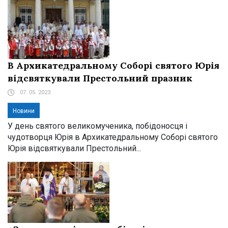
В Архикатедральному Соборі святого Юрія
відсвяткували Престольний празник
07. 05. 2023
Новини
У день святого великомученика, побідоносця і
чудотворця Юрія в Архикатедральному Соборі святого
Юрія відсвяткували Престольний...