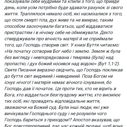
показували себе мудрими та кпили з того, що прийде
день, коли усім потрібно буде здавати рахунок зі свого
життя. Траплялося немало осіб, які насміхалися з того,
що після смерті тіла, дух живе та не вмирає, таким
способом заохочували багатьох, щоб віддаватися
пристрастям і в нічому себе не обмежувати. Дехто
стверджували про вічність матерії й не сприймали
того, що Господь створив світ. У книзі Буття читаємо:
«На початку сотворив Бог небо і землю. Земля ж була
без вигляду і невпорядкована і темрява (була) над
пропастю, і дух божий носився над водою» (Бут 1,1-2).
Святе Писання виразно свідчить, що Господь покликав
до буття світ видимий і невидимий. Поза Богом не
існує нічого! І матерія немає вічного існування, бо
Господь дав її початок. Це проти тих, хто не вірить в
Бога, хто віддається безглуздому життю, хто висміює
тих осіб, які провадять відповідальне життя,
зважаючи на Божий суд. Були інші люди, які уже
вичікували Господнього суду і не розуміли чого
Господь бариться з приходом!? Апостол вказував, що
Бог довготерпеливий, дає час кожній людині, щоб вона