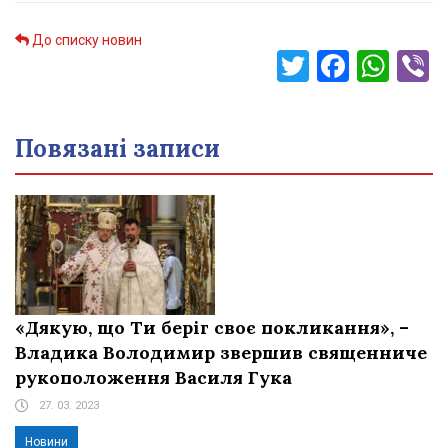
До списку новин
Twitter
Faceb
Wha
V
Повязані записи
«Дякую, що Ти беріг своє покликання», –
Владика Володимир звершив священниче
рукоположення Василя Гука
27. 03. 2023
Новини