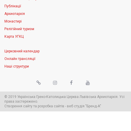
Публікації
Архиєпархія
Монастирі
Релігійний туризм
Карта УГКЦ
Церковний календар
Онлайн трансляції
Наші структури
© 2019 Українська Греко-Католицька Церква Львівська Архиєпархія. Усі
права застережено.
Створення сайту
та
розробка сайтів
-
веб студія
"Бренд-А"