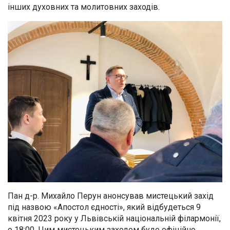
інших духовних та молитовних заходів.
Пан д-р. Михайло Перун анонсував мистецький захід
під назвою «Апостол єдності», який відбудеться 9
квітня 2023 року у Львівській національній філармонії,
о 18:00. Цим мистецьким заходом буде офіційно