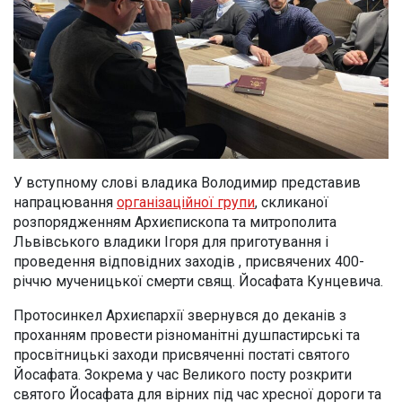
У вступному слові владика Володимир представив
напрацювання
організаційної групи
, скликаної
розпорядженням Архиєпископа та митрополита
Львівського владики Ігоря для приготування і
проведення відповідних заходів , присвячених 400-
річчю мученицької смерти свящ. Йосафата Кунцевича.
Протосинкел Архиєпархії звернувся до деканів з
проханням провести різноманітні душпастирські та
просвітницькі заходи присвяченні постаті святого
Йосафата. Зокрема у час Великого посту розкрити
святого Йосафата для вірних під час хресної дороги та