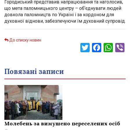
Городиський представив напрацювання та наголосив,
що мета паломницького центру – об’єднувати людей
довкола паломництв по Україні і за кордоном для
духовної віднови, забезпечуючи їм духовний супровід.
До списку новин
Twitter
Faceb
Wha
V
Повязані записи
Молебень за вимушено переселених осіб