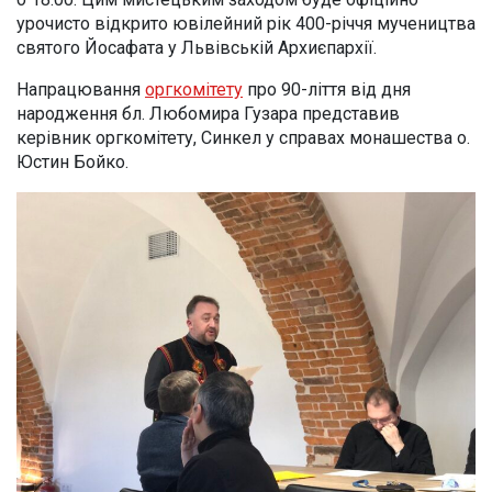
урочисто відкрито ювілейний рік 400-річчя мучеництва
святого Йосафата у Львівській Архиєпархії.
Напрацювання
оргкомітету
про 90-ліття від дня
народження бл. Любомира Гузара представив
керівник оргкомітету, Синкел у справах монашества о.
Юстин Бойко.