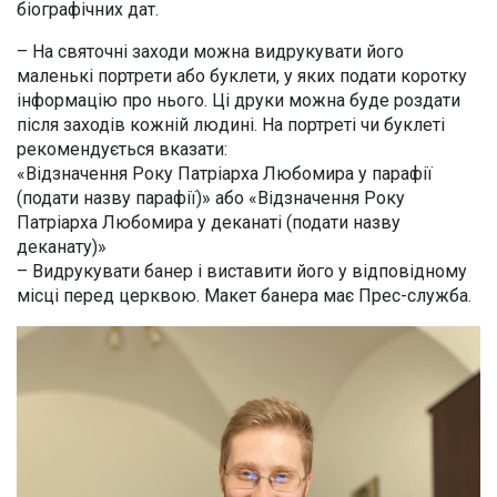
біографічних дат.
– На святочні заходи можна видрукувати його
маленькі портрети або буклети, у яких подати коротку
інформацію про нього. Ці друки можна буде роздати
після заходів кожній людині. На портреті чи буклеті
рекомендується вказати:
«Відзначення Року Патріарха Любомира у парафії
(подати назву парафії)» або «Відзначення Року
Патріарха Любомира у деканаті (подати назву
деканату)»
– Видрукувати банер і виставити його у відповідному
місці перед церквою. Макет банера має Прес-служба.