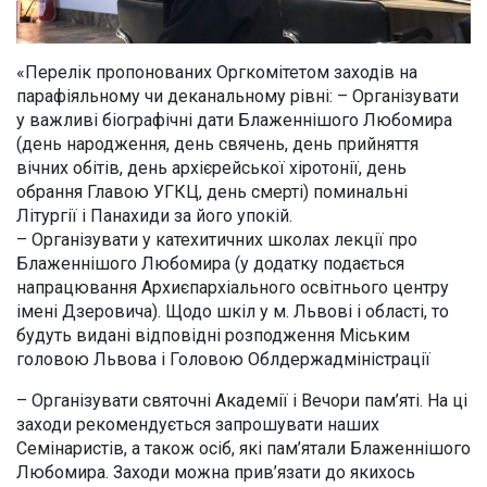
«Перелік пропонованих Оргкомітетом заходів на
парафіяльному чи деканальному рівні: – Організувати
у важливі біографічні дати Блаженнішого Любомира
(день народження, день свячень, день прийняття
вічних обітів, день архієрейської хіротонії, день
обрання Главою УГКЦ, день смерті) поминальні
Літургії і Панахиди за його упокій.
– Організувати у катехитичних школах лекції про
Блаженнішого Любомира (у додатку подається
напрацювання Архиєпархіального освітнього центру
імені Дзеровича). Щодо шкіл у м. Львові і області, то
будуть видані відповідні розподження Міським
головою Львова і Головою Облдержадміністрації
– Організувати святочні Академії і Вечори пам’яті. На ці
заходи рекомендується запрошувати наших
Семінаристів, а також осіб, які пам’ятали Блаженнішого
Любомира. Заходи можна прив’язати до якихось