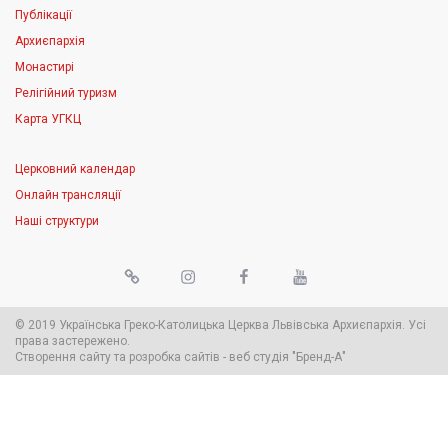
Публікації
Архиєпархія
Монастирі
Релігійний туризм
Карта УГКЦ
Церковний календар
Онлайн трансляції
Наші структури
© 2019 Українська Греко-Католицька Церква Львівська Архиєпархія. Усі
права застережено.
Створення сайту
та
розробка сайтів
-
веб студія
"Бренд-А"