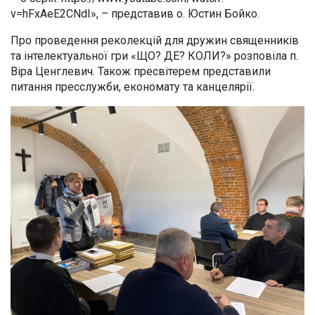
v=hFxAeE2CNdI», – представив о. Юстин Бойко.
Про проведення реколекцій для дружин священників
та інтелектуальної гри «ЩО? ДЕ? КОЛИ?» розповіла п.
Віра Ценглевич. Також пресвітерем представили
питання пресслужби, економату та канцелярії.