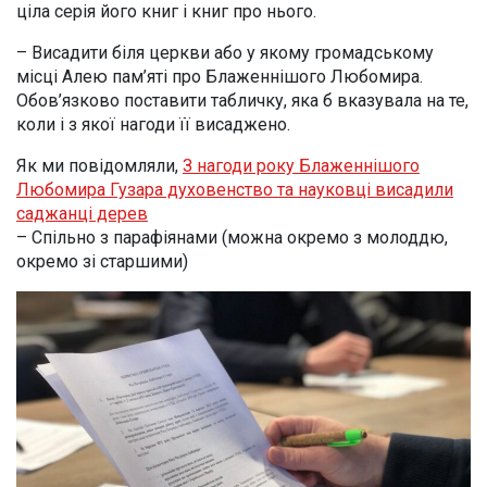
ціла серія його книг і книг про нього.
– Висадити біля церкви або у якому громадському
місці Алею пам’яті про Блаженнішого Любомира.
Обов’язково поставити табличку, яка б вказувала на те,
коли і з якої нагоди її висаджено.
Як ми повідомляли,
З нагоди року Блаженнішого
Любомира Гузара духовенство та науковці висадили
саджанці дерев
– Спільно з парафіянами (можна окремо з молоддю,
окремо зі старшими)