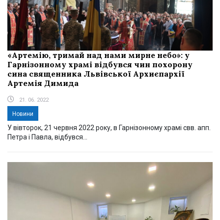
«Артемію, тримай над нами мирне небо»: у
Гарнізонному храмі відбувся чин похорону
сина священника Львівської Архиєпархії
Артемія Димида
21. 06. 2022
Новини
У вівторок, 21 червня 2022 року, в Гарнізонному храмі свв. апп.
Петра і Павла, відбувся...