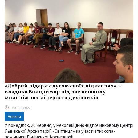
«Добрий лідер є слугою своїх підлеглих», –
владика Володимир під час вишколу
молодіжних лідерів та духівників
20. 06. 2022
Новини
У понеділок, 20 червня, у Реколекційно-відпочинковому центрі
Львівської Архиєпархії «Світлиця» за участі єпископа-
помічника Львівської Архиєпархії...