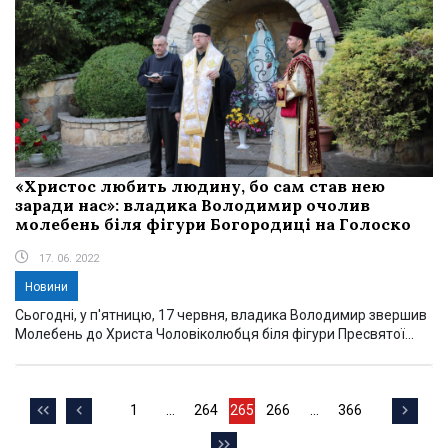
«Христос любить людину, бо сам став нею
заради нас»: владика Володимир очолив
молебень біля фігури Богородиці на Голоско
17. 06. 2022
Новини
Сьогодні, у п'ятницю, 17 червня, владика Володимир звершив
Молебень до Христа Чоловіколюбця біля фігури Пресвятої...
1
…
264
265
266
…
366
Сторінка
Сторінка
Сторінка
Сторінка
Сторінка
Навігація