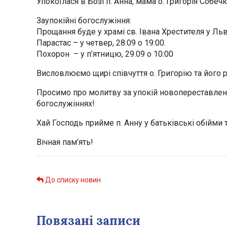
Упокоїлася в Бозі п. Анна, мама о. Григорія Собеч
Заупокійні богослужіння:
Прощання буде у храмі св. Івана Хрестителя у Льв
Парастас – у четвер, 28.09 о 19:00.
Похорон – у п’ятницю, 29.09 о 10:00
Висловлюємо щирі співчуття о. Григорію та його р
Просимо про молитву за упокій новопереставленої
богослужіннях!
Хай Господь прийме п. Анну у батьківські обійми 
Вічная пам’ять!
До списку новин
Повязані записи