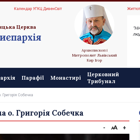
Ц
Календар УГКЦ ДивенСвіт
Життєп
ицька Церква
“Ні
иєпархія
люд
Архиєпископ і
Митрополит Львівський
Кир Ігор
Церковний
архія
Парафії
Монастирі
Трибунал
о. Григорія Собечка
ма о. Григорія Собечка
-
+