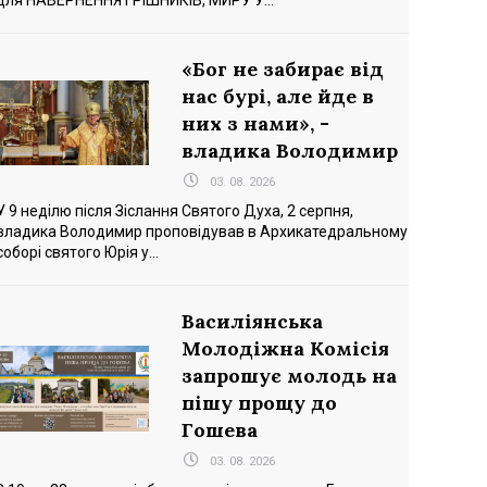
для НАВЕРНЕННЯ ГРІШНИКІВ, МИРУ У...
«Бог не забирає від
нас бурі, але йде в
них з нами», -
владика Володимир
03. 08. 2026
У 9 неділю після Зіслання Святого Духа, 2 серпня,
владика Володимир проповідував в Архикатедральному
соборі святого Юрія у...
Василіянська
Молодіжна Комісія
запрошує молодь на
пішу прощу до
Гошева
03. 08. 2026