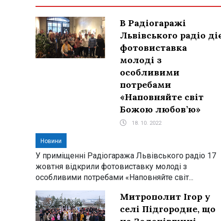
В Радіогаражі
Львівського радіо ді
фотовиставка
молоді з
особливими
потребами
«Наповняйте світ
Божою любов’ю»
18. 10. 2022
Новини
У приміщенні Радіогаража Львівського радіо 17
жовтня відкрили фотовиставку молоді з
особливими потребами «Наповняйте світ...
Митрополит Ігор у
селі Підгородне, що