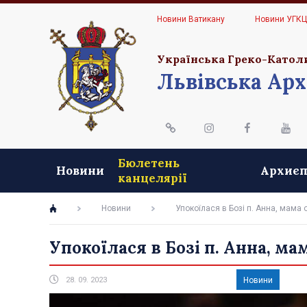
Новини Ватикану
Новини УГК
Українська Греко-Катол
Львівська Арх
Бюлетень
Новини
Архиєп
канцелярії
Новини
Упокоїлася в Бозі п. Анна, мама 
Упокоїлася в Бозі п. Анна, ма
28. 09. 2023
Новини