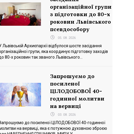
організаційної групи
з підготовки до 80-х
роковин Львівського
псевдособору
05. 08. 2026
У Львівській Архиєпархії відбулося шосте засідання
організаційної групи, яка координує підготовку заходів
до 80-х роковин так званого Львівського...
Запрошуємо до
посиленої
ЦІЛОДОБОВОЇ 40-
годинної молитви
на вервиці
03. 08. 2026
Запрошуємо до посиленої ЦІЛОДОБОВОЇ 40-годинної
молитви на вервиці, яка є потужною духовною зброєю