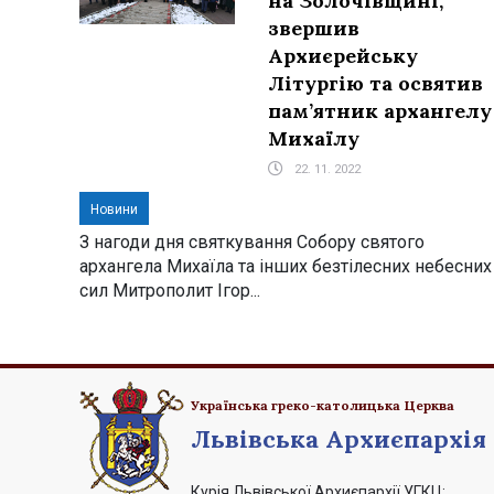
на Золочівщині,
звершив
Архиєрейську
Літургію та освятив
пам’ятник архангелу
Михаїлу
22. 11. 2022
Новини
З нагоди дня святкування Собору святого
архангела Михаїла та інших безтілесних небесних
сил Митрополит Ігор...
Українська греко-католицька Церква
Львівська Архиєпархія
Курія Львівської Архиєпархії УГКЦ: