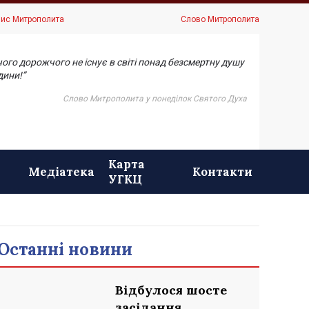
ис Митрополита
Слово Митрополита
чого дорожчого не існує в світі понад безсмертну душу
ини!”
Слово Митрополита у понеділок Святого Духа
Карта
Медіатека
Контакти
УГКЦ
Останні новини
Відбулося шосте
засідання