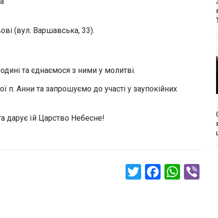
ка
ові (вул. Варшавська, 33).
одині та єднаємося з ними у молитві.
 п. Анни та запрошуємо до участі у заупокійних
та дарує їй Царство Небесне!
Twitter
Faceboo
What
Vi