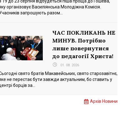
З 19 до 23 серпня відбудеться піша проща до Гошева,
яку організовує Василіянська Молодіжна Комісія.
Учасників запрошують разом...
ЧАС ПОКЛИКАНЬ НЕ
МИНУВ. Потрібно
лише повернутися
до педагогії Христа!
01. 08. 2026
Сьогодні свято братів Макавейських, свято старозавітнє,
яке не перестає бути завжди актуальним, бо ставить у
центрі борців за...
Архів Новини
k
sApp
ber