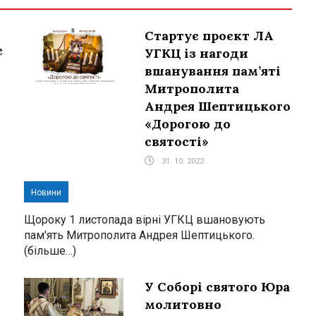
Стартує проєкт ЛА
є
УГКЦ із нагоди
вшанування пам’яті
Митрополита
Андрея Шептицького
«Дорогою до
святості»
31. 10. 2022
Новини
Щороку 1 листопада вірні УГКЦ вшановують
пам'ять Митрополита Андрея Шептицького.
(більше…)
У Соборі святого Юра
молитовно