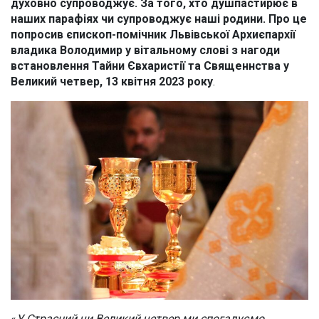
духовно супроводжує. За того, хто душпастирює в
наших парафіях чи супроводжує наші родини. Про це
попросив єпископ-помічник Львівської Архиєпархії
владика Володимир у вітальному слові з нагоди
встановлення Тайни Євхаристії та Священнства у
Великий четвер, 13 квітня 2023 року
.
«
У Страсний чи Великий четвер ми спогадуємо