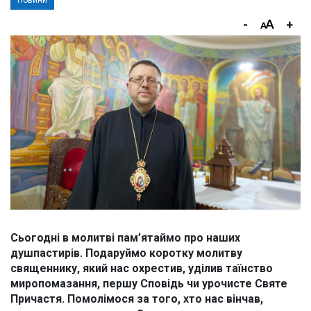
Новини
-
+
Сьогодні в молитві пам’ятаймо про наших
душпастирів. Подаруймо коротку молитву
священнику, який нас охрестив, уділив таїнство
миропомазання, першу Сповідь чи урочисте Святе
Причастя. Помолімося за того, хто нас вінчав,