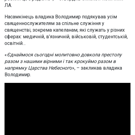
ЛА.
Насамкінець владика Володимир подякував усім
священнослужителям за спільне служіння у
священстві, зокрема капеланам, які служать у різних
сферах: медичній, в’язничній, військовій, студентській,
освітній…
«
Єднаймося сьогодні молитовно довкола престолу
разом з нашими вірними і так крокуймо разом в
напрямку Царства Небесног
о», – закликав владика
Володимир.