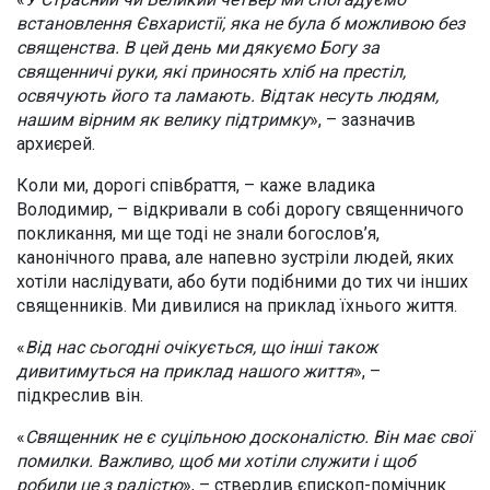
встановлення Євхаристії, яка не була б можливою без
священства. В цей день ми дякуємо Богу за
священничі руки, які приносять хліб на престіл,
освячують його та ламають. Відтак несуть людям,
нашим вірним як велику підтримку
», – зазначив
архиєрей.
Коли ми, дорогі співбраття, – каже владика
Володимир, – відкривали в собі дорогу священничого
покликання, ми ще тоді не знали богослов’я,
канонічного права, але напевно зустріли людей, яких
хотіли наслідувати, або бути подібними до тих чи інших
священників. Ми дивилися на приклад їхнього життя.
«
Від нас сьогодні очікується, що інші також
дивитимуться на приклад нашого життя
», –
підкреслив він.
«
Священник не є суцільною досконалістю. Він має свої
помилки. Важливо, щоб ми хотіли служити і щоб
робили це з радістю
», – ствердив єпископ-помічник