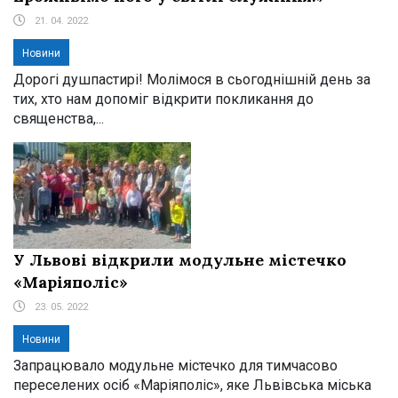
21. 04. 2022
Новини
Дорогі душпастирі! Молімося в сьогоднішній день за
тих, хто нам допоміг відкрити покликання до
священства,...
У Львові відкрили модульне містечко
«Маріяполіс»
23. 05. 2022
Новини
Запрацювало модульне містечко для тимчасово
переселених осіб «Маріяполіс», яке Львівська міська