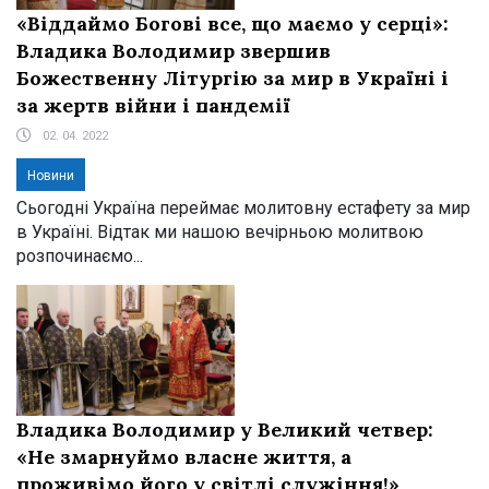
«Віддаймо Богові все, що маємо у серці»:
Владика Володимир звершив
Божественну Літургію за мир в Україні і
за жертв війни і пандемії
02. 04. 2022
Новини
Сьогодні Україна переймає молитовну естафету за мир
в Україні. Відтак ми нашою вечірньою молитвою
розпочинаємо...
Владика Володимир у Великий четвер:
«Не змарнуймо власне життя, а
проживімо його у світлі служіння!»