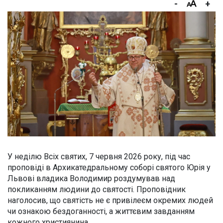
-
+
У неділю Всіх святих, 7 червня 2026 року, під час
проповіді в Архикатедральному соборі святого Юрія у
Львові владика Володимир роздумував над
покликанням людини до святості. Проповідник
наголосив, що святість не є привілеєм окремих людей
чи ознакою бездоганності, а життєвим завданням
кожного християнина.