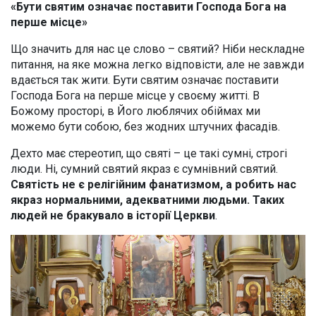
«Бути святим означає поставити Господа Бога на
перше місце»
Що значить для нас це слово – святий? Ніби нескладне
питання, на яке можна легко відповісти, але не завжди
вдається так жити. Бути святим означає поставити
Господа Бога на перше місце у своєму житті. В
Божому просторі, в Його люблячих обіймах ми
можемо бути собою, без жодних штучних фасадів.
Дехто має стереотип, що святі – це такі сумні, строгі
люди. Ні, сумний святий якраз є сумнівний святий.
Святість не є релігійним фанатизмом, а робить нас
якраз нормальними, адекватними людьми. Таких
людей не бракувало в історії Церкви
.