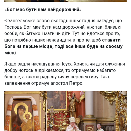
«Бог має бути нам найдорожчий»
Євангельське слово сьогоднішнього дня нагадує, що
Господь Бог має бути нам дорожчий, ніж такі близькі
особи, як батько і мати чи діти. Тут не йдеться про те,
що потрібно інших ненавидіти, а про те, щоб
ставити
Бога на перше місце, тоді все інше буде на своєму
місці
.
Якщо задля наслідування Ісуса Христа чи для служіння
добру чогось відрікаємося, то отримуємо набагато
більше, а також радісну вічну перспективу. Таке
запевнення отримує апостол Петро.