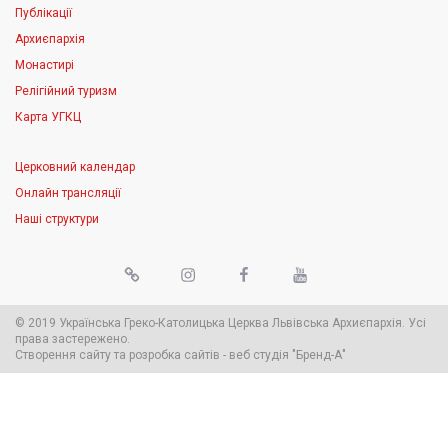
Публікації
Архиєпархія
Монастирі
Релігійний туризм
Карта УГКЦ
Церковний календар
Онлайн трансляції
Наші структури
© 2019 Українська Греко-Католицька Церква Львівська Архиєпархія. Усі
права застережено.
Створення сайту
та
розробка сайтів
-
веб студія
"Бренд-А"