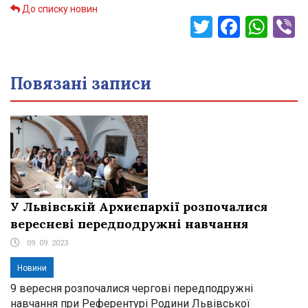
До списку новин
Twitter
Faceb
Wha
V
Повязані записи
У Львівській Архиєпархії розпочалися
вересневі передподружні навчання
09. 09. 2023
Новини
9 вересня розпочалися чергові передподружні
навчання при Референтурі Родини Львівської