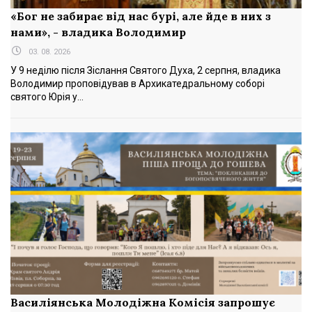
«Бог не забирає від нас бурі, але йде в них з
нами», - владика Володимир
03. 08. 2026
У 9 неділю після Зіслання Святого Духа, 2 серпня, владика
Володимир проповідував в Архикатедральному соборі
святого Юрія у...
Василіянська Молодіжна Комісія запрошує