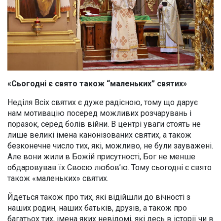
«Сьогодні є свято також “маленьких” святих»
Неділя Всіх святих є дуже радісною, тому що дарує
нам мотивацію посеред можливих розчарувань і
поразок, серед болів війни. В центрі уваги стоять не
лише великі імена канонізованих святих, а також
безконечне число тих, які, можливо, не були зауважені.
Але вони жили в Божій присутності, Бог не менше
обдаровував їх Своєю любов’ю. Тому сьогодні є свято
також «маленьких» святих.
Йдеться також про тих, які відійшли до вічності з
наших родин, наших батьків, друзів, а також про
багатьох тих, імена яких невідомі, які десь в історії чи в