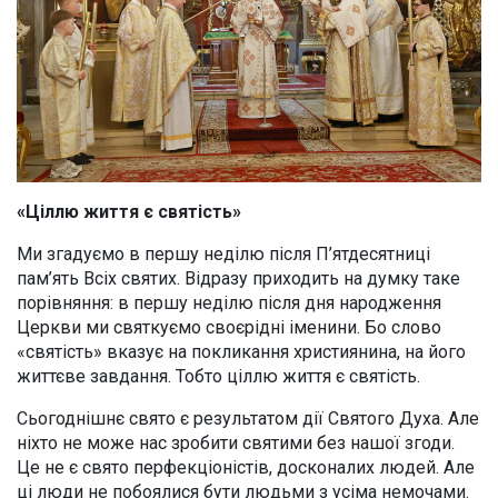
«Ціллю життя є святість»
Ми згадуємо в першу неділю після П’ятдесятниці
пам’ять Всіх святих. Відразу приходить на думку таке
порівняння: в першу неділю після дня народження
Церкви ми святкуємо своєрідні іменини. Бо слово
«святість» вказує на покликання християнина, на його
життєве завдання. Тобто ціллю життя є святість.
Сьогоднішнє свято є результатом дії Святого Духа. Але
ніхто не може нас зробити святими без нашої згоди.
Це не є свято перфекціоністів, досконалих людей. Але
ці люди не побоялися бути людьми з усіма немочами.