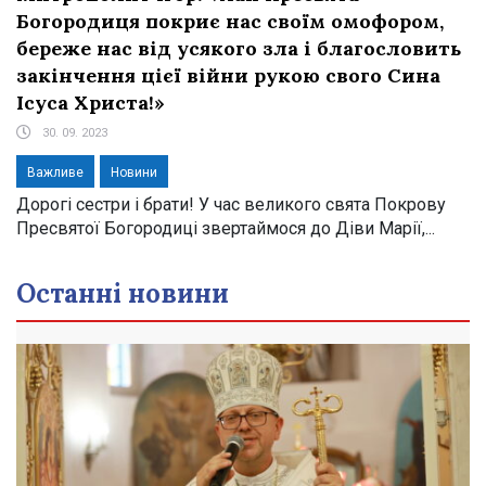
Богородиця покриє нас своїм омофором,
береже нас від усякого зла і благословить
закінчення цієї війни рукою свого Сина
Ісуса Христа!»
30. 09. 2023
Важливе
Новини
Дорогі сестри і брати! У час великого свята Покрову
Пресвятої Богородиці звертаймося до Діви Марії,...
Останні новини