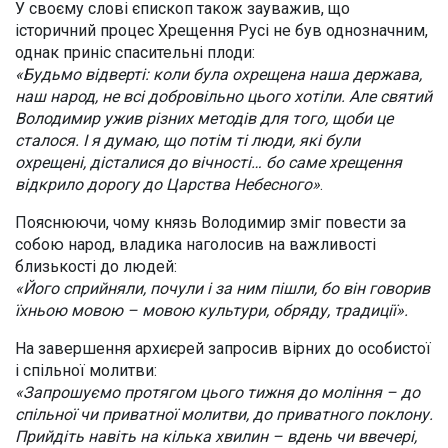
У своєму слові єпископ також зауважив, що
історичний процес Хрещення Русі не був однозначним,
однак приніс спасительні плоди:
«Будьмо відверті: коли була охрещена наша держава,
наш народ, не всі добровільно цього хотіли. Але святий
Володимир ужив різних методів для того, щоби це
сталося. І я думаю, що потім ті люди, які були
охрещені, дісталися до вічності… бо саме хрещення
відкрило дорогу до Царства Небесного»
.
Пояснюючи, чому князь Володимир зміг повести за
собою народ, владика наголосив на важливості
близькості до людей:
«Його сприйняли, почули і за ним пішли, бо він говорив
їхньою мовою – мовою культури, обряду, традиції».
На завершення архиєрей запросив вірних до особистої
і спільної молитви:
«Запрошуємо протягом цього тижня до моління – до
спільної чи приватної молитви, до приватного поклону.
Прийдіть навіть на кілька хвилин – вдень чи ввечері,