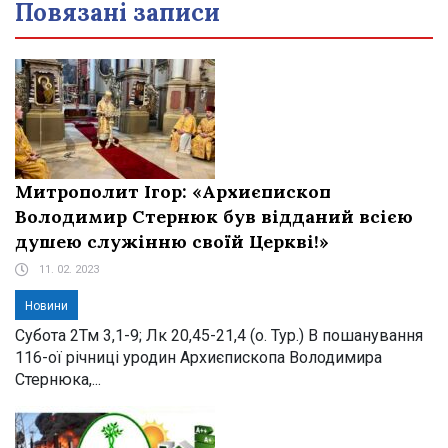
Повязані записи
Митрополит Ігор: «Архиєпископ
Володимир Стернюк був відданий всією
душею служінню своїй Церкві!»
11. 02. 2023
Новини
Субота 2Тм 3,1-9; Лк 20,45-21,4 (о. Тур.) В пошанування
116-ої річниці уродин Архиєпископа Володимира
Стернюка,...