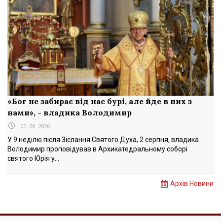
«Бог не забирає від нас бурі, але йде в них з
нами», - владика Володимир
03. 08. 2026
У 9 неділю після Зіслання Святого Духа, 2 серпня, владика
Володимир проповідував в Архикатедральному соборі
святого Юрія у...
Архів Новини