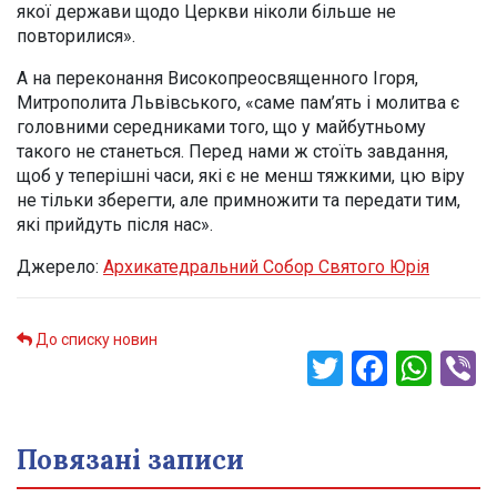
якої держави щодо Церкви ніколи більше не
повторилися».
А на переконання Високопреосвященного Ігоря,
Митрополита Львівського, «саме пам’ять і молитва є
головними середниками того, що у майбутньому
такого не станеться. Перед нами ж стоїть завдання,
щоб у теперішні часи, які є не менш тяжкими, цю віру
не тільки зберегти, але примножити та передати тим,
які прийдуть після нас».
Джерело:
Архикатедральний Собор Святого Юрія
До списку новин
Twitter
Faceb
Wha
V
Повязані записи