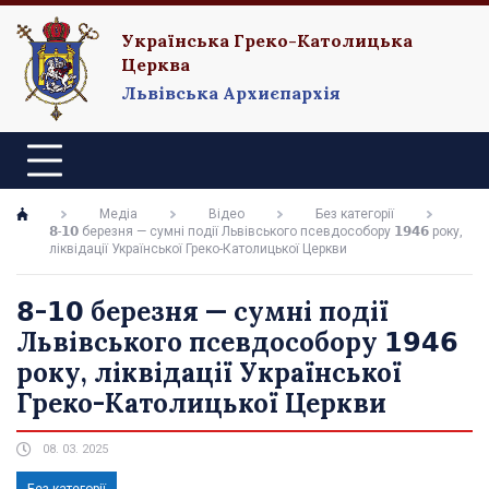
Українська Греко-Католицька
Церква
Львівська Архиєпархія
Медіа
Відео
Без категорії
𝟴-𝟭𝟬 березня — сумні події Львівського псевдособору 𝟭𝟵𝟰𝟲 року,
ліквідації Української Греко-Католицької Церкви
𝟴-𝟭𝟬 березня — сумні події
Львівського псевдособору 𝟭𝟵𝟰𝟲
року, ліквідації Української
Греко-Католицької Церкви
08. 03. 2025