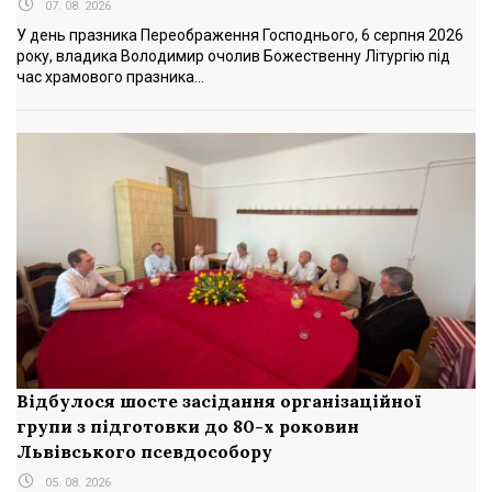
07. 08. 2026
У день празника Переображення Господнього, 6 серпня 2026
року, владика Володимир очолив Божественну Літургію під
час храмового празника...
Відбулося шосте засідання організаційної
групи з підготовки до 80-х роковин
Львівського псевдособору
05. 08. 2026