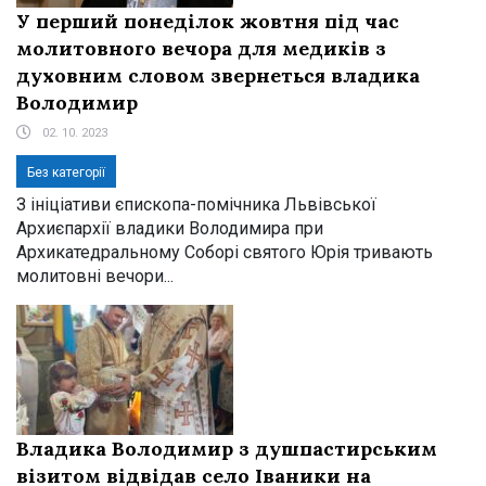
У перший понеділок жовтня під час
молитовного вечора для медиків з
духовним словом звернеться владика
Володимир
02. 10. 2023
Без категорії
З ініціативи єпископа-помічника Львівської
Архиєпархії владики Володимира при
Архикатедральному Соборі святого Юрія тривають
молитовні вечори...
Владика Володимир з душпастирським
візитом відвідав село Іваники на