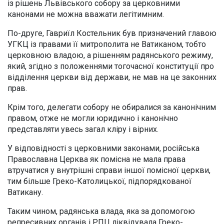
із рішень Львівського собору за церковними
канонами не можна вважати легітимним.
По-друге, Гавриїл Костельник був призначений главою
УГКЦ із правами її митрополита не Ватиканом, тобто
церковною владою, а рішенням радянського режиму,
який, згідно з положеннями тогочасної конституції про
відділення церкви від держави, не мав на це законних
прав.
Крім того, делегати собору не обиралися за канонічним
правом, отже не могли юридично і канонічно
представляти увесь загал кліру і вірних.
У відповідності з церковними законами, російська
Православна Церква як помісна не мала права
втручатися у внутрішні справи іншої помісної церкви,
тим більше Греко-Католицької, підпорядкованої
Ватикану.
Таким чином, радянська влада, яка за допомогою
репресивних органів і РПЦ ліквідувала Греко-