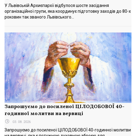
У Львівській Архиєпархії відбулося шосте засідання
організаційної групи, яка координує підготовку заходів до 80-х
роковин так званого Львівського...
Запрошуємо до посиленої ЦІЛОДОБОВОЇ 40-
годинної молитви на вервиці
03. 08. 2026
Запрошуємо до посиленої ЦІЛОДОБОВОЇ 40-годинної молитви
на вервиці, яка є потужною духовною зброєю для