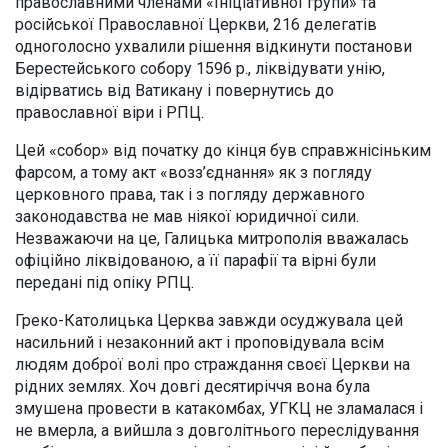
православними членами «Ініціативної групи» та
російської Православної Церкви, 216 делегатів
одноголосно ухвалили рішення відкинути постанови
Берестейського собору 1596 р., ліквідувати унію,
відірватись від Ватикану і повернутись до
православної віри і РПЦ.
Цей «собор» від початку до кінця був справжнісіньким
фарсом, а тому акт «возз’єднання» як з погляду
церковного права, так і з погляду державного
законодавства не мав ніякої юридичної сили.
Незважаючи на це, Галицька митрополія вважалась
офіційно ліквідованою, а її парафії та вірні були
передані під опіку РПЦ.
Греко-Католицька Церква завжди осуджувала цей
насильний і незаконний акт і проповідувала всім
людям доброї волі про страждання своєї Церкви на
рідних землях. Хоч довгі десятиріччя вона була
змушена провести в катакомбах, УГКЦ не зламалася і
не вмерла, а вийшла з довголітнього переслідування