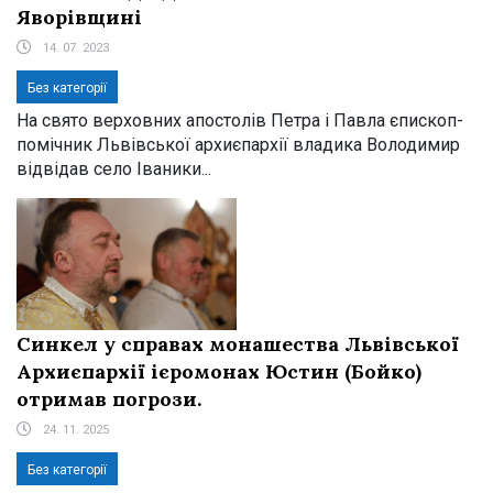
Яворівщині
14. 07. 2023
Без категорії
На свято верховних апостолів Петра і Павла єпископ-
помічник Львівської архиєпархії владика Володимир
відвідав село Іваники...
Синкел у справах монашества Львівської
Архиєпархії ієромонах Юстин (Бойко)
отримав погрози.
24. 11. 2025
Без категорії