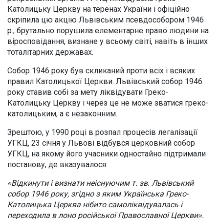
Католицьку Церкву на теренах України і офіційно
скріпила цю акцію Львівським псевдособором 1946
р., брутально порушила елементарне право людини на
віросповідання, визнане у всьому світі, навіть в інших
тоталітарних державах.
Собор 1946 року був скликаний проти всіх і всяких
правил Католицької Церкви. Львівський собор 1946
року ставив собі за мету ліквідувати Греко-
Католицьку Церкву і через це не може зватися греко-
католицьким, а є незаконним.
Зрештою, у 1990 році в розпал процесів легалізації
УГКЦ, 23 січня у Львові відбувся церковний собор
УГКЦ, на якому його учасники одностайно підтримали
постанову, де вказувалося:
«Відкинути і визнати неіснуючим т. зв. Львівський
собор 1946 року, згідно з яким Українська Греко-
Католицька Церква нібито самоліквідувалась і
переходила в лоно російської Православної Церкви».