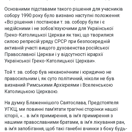
Основними підставами такого рішення для учасників
собору 1990 року було визнано наступні положення:
«Всі рішення і постанови т. зв. собору були і є
недійсними і не зобов’язуючими для Української
Греко-Католицької Церкви як такі, що творилися
силою репресій уряду СРСР при безпосередній
активній участі вищого духовенства російської
Православної Церкви і у відсутності ієрархії
Української Греко-Католицької Церкви».
Той т. зв. собор був неканонічним і юридично не
правосильним і, як суто політичний, ніколи не був
визнаний Римськими Архієреями і Вселенською
Католицькою Церквою.
На думку Блаженнішого Святослава, Предстоятеля
УГКЦ, ми повинні пам’ятати трагічні сторінки нашої
історії, «… в ім’я примирення, в ім’я примирення з
нашими православними братами, в ім’я лікування ран,
в ім’я запобігання, щоб такі ганебні вчинки з боку будь-