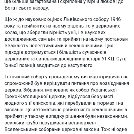
ще більше загартована і скріплена у вірі й любові до
Бога і свого народу.
Що ж до наукових оцінок Львівського собору 1946
року та прийнятих на ньому рішень, то у церковних
колах, що зберегли вірність унії, і в наукових
дослідженнях, сам він, та прийняті на ньому постанови
вважають нелегітимними й неканонічними. Цих
підходів дотримується і більшість сучасників
церковних та світських дослідників історії УГКЦ. Суть
їхньої позиції зводиться до наступного.
Тогочасний собор у проведеному вигляді юридично не
спроможний був вирішувати питання про возз’єднання
церков. Зібрання, іменоване як собор Української
Греко-Католицької церкви, відбулося без участі
жодного з її єпископів, які перебували в тюрмах і на
засланні. Це автоматично робило його неканонічним, а
прийняті у такому випадку рішення були незаконними,
оскільки грубо порушували встановлені
Вселенськими соборами церковні закони. Тож ні одне