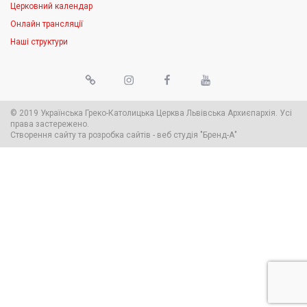
Церковний календар
Онлайн трансляції
Наші структури
© 2019 Українська Греко-Католицька Церква Львівська Архиєпархія. Усі
права застережено.
Створення сайту
та
розробка сайтів
-
веб студія
"Бренд-А"