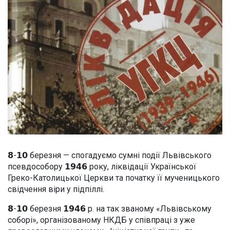
𝟴-𝟭𝟬 березня — спогадуємо сумні події Львівського
псевдособору 𝟭𝟵𝟰𝟲 року, ліквідації Української
Греко-Католицької Церкви та початку її мученицького
свідчення віри у підпіллі.
𝟴-𝟭𝟬 березня 𝟭𝟵𝟰𝟲 р. на так званому «Львівському
соборі», організованому НКДБ у співпраці з уже