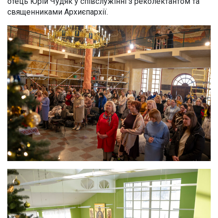
отець Юрій Чудяк у співслужінні з реколектантом та
священниками Архиєпархії.