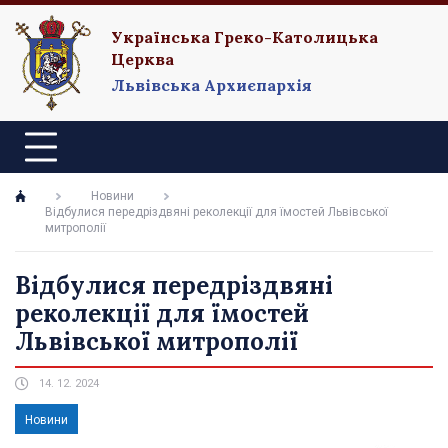
Українська Греко-Католицька
Церква
Львівська Архиєпархія
Новини
Відбулися передріздвяні реколекції для їмостей Львівської
митрополії
Відбулися передріздвяні
реколекції для їмостей
Львівської митрополії
14. 12. 2024
Новини