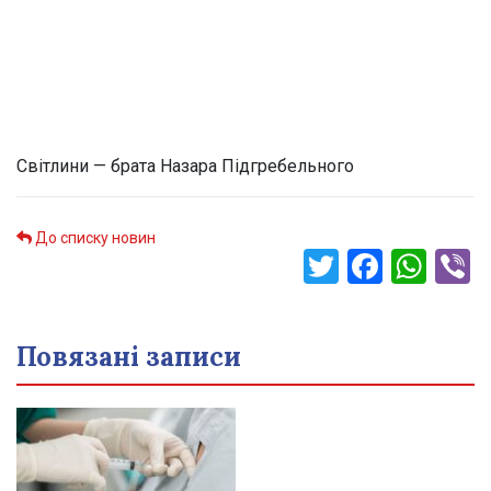
Світлини — брата Назара Підгребельного
До списку новин
Twitter
Faceb
Wha
V
Повязані записи