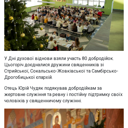
У Дні духової віднови взяли участь 80 добродійок.
Цьогоріч доєдналися дружини священників зі
Стрийської, Сокальсько-Жовківської та Самбірсько-
Дрогобицької єпархій.
Отець Юрій Чудяк подякував добродійкам за
жертовне служіння та ревну і постійну підтримку своїх
чоловіків у священничому служінні.