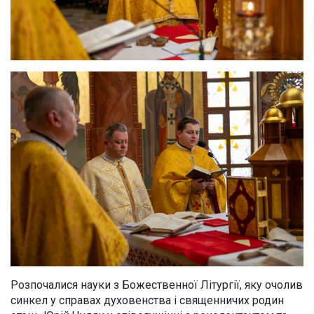
Розпочалися науки з Божественної Літургії, яку очолив
синкел у справах духовенства і священничих родин