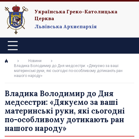
Українська Греко-Католицька
Церква
Львівська Архиєпархія
Новини
Владика Володимир до Дня медсестри: «Дякуємо за ваші
материнські руки, які сьогодні по-особливому дотикають ран
нашого народу»
Владика Володимир до Дня
медсестри: «Дякуємо за ваші
материнські руки, які сьогодні
по-особливому дотикають ран
нашого народу»