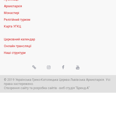
Архиєпархія
Монастирі
Релігійний туризм
Карта УГКЦ
Церковний календар
Онлайн трансляції
Наші структури
© 2019 Українська Греко-Католицька Церква Львівська Архиєпархія. Усі
права застережено.
Створення сайту
та
розробка сайтів
-
веб студія
"Бренд-А"