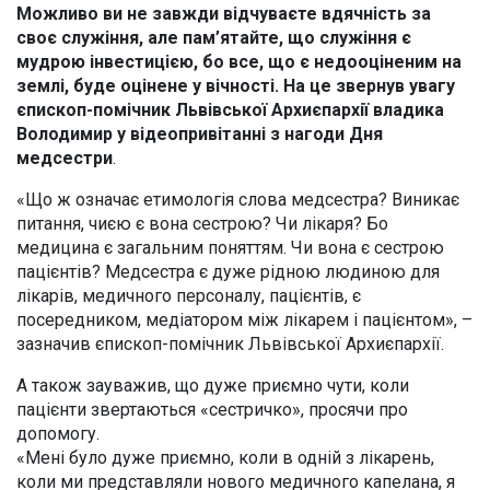
Можливо ви не завжди відчуваєте вдячність за
своє служіння, але пам’ятайте, що служіння є
мудрою інвестицією, бо все, що є недооціненим на
землі, буде оцінене у вічності. На це звернув увагу
єпископ-помічник Львівської Архиєпархії владика
Володимир у відеопривітанні з нагоди Дня
медсестри
.
«Що ж означає етимологія слова медсестра? Виникає
питання, чиєю є вона сестрою? Чи лікаря? Бо
медицина є загальним поняттям. Чи вона є сестрою
пацієнтів? Медсестра є дуже рідною людиною для
лікарів, медичного персоналу, пацієнтів, є
посередником, медіатором між лікарем і пацієнтом», –
зазначив єпископ-помічник Львівської Архиєпархії.
А також зауважив, що дуже приємно чути, коли
пацієнти звертаються «сестричко», просячи про
допомогу.
«Мені було дуже приємно, коли в одній з лікарень,
коли ми представляли нового медичного капелана, я