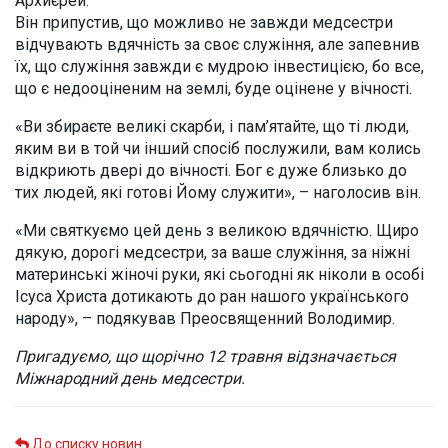
Архиєрей.
Він припустив, що можливо не завжди медсестри
відчувають вдячність за своє служіння, але запевнив
їх, що служіння завжди є мудрою інвестицією, бо все,
що є недооціненим на землі, буде оцінене у вічності.
«Ви збираєте великі скарби, і пам’ятайте, що ті люди,
яким ви в той чи інший спосіб послужили, вам колись
відкриють двері до вічності. Бог є дуже близько до
тих людей, які готові Йому служити», – наголосив він.
«Ми святкуємо цей день з великою вдячністю. Щиро
дякую, дорогі медсестри, за ваше служіння, за ніжні
материнські жіночі руки, які сьогодні як ніколи в особі
Ісуса Христа дотикають до ран нашого українського
народу», – подякував Преосвященний Володимир.
Пригадуємо, що щорічно 12 травня відзначається
Міжнародний день медсестри.
До списку новин