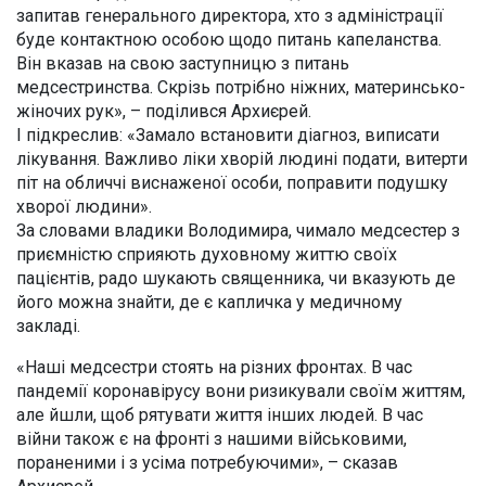
запитав генерального директора, хто з адміністрації
буде контактною особою щодо питань капеланства.
Він вказав на свою заступницю з питань
медсестринства. Скрізь потрібно ніжних, материнсько-
жіночих рук», – поділився Архиєрей.
І підкреслив: «Замало встановити діагноз, виписати
лікування. Важливо ліки хворій людині подати, витерти
піт на обличчі виснаженої особи, поправити подушку
хворої людини».
За словами владики Володимира, чимало медсестер з
приємністю сприяють духовному життю своїх
пацієнтів, радо шукають священника, чи вказують де
його можна знайти, де є капличка у медичному
закладі.
«Наші медсестри стоять на різних фронтах. В час
пандемії коронавірусу вони ризикували своїм життям,
але йшли, щоб рятувати життя інших людей. В час
війни також є на фронті з нашими військовими,
пораненими і з усіма потребуючими», – сказав