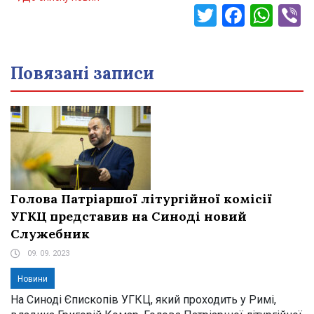
Twitter
Faceb
Wha
V
Повязані записи
Голова Патріаршої літургійної комісії
УГКЦ представив на Синоді новий
Служебник
09. 09. 2023
Новини
На Синоді Єпископів УГКЦ, який проходить у Римі,