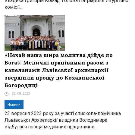
владика Григорій Комар, Голова Патріаршої літургійної
комісії...
«Нехай наша щира молитва дійде до
Бога»: Медичні працівники разом з
капеланами Львівської архиєпархії
звершили прощу до Кохавинської
Богородиці
23. 09. 2023
Новини
23 вересня 2023 року за участі єпископа-помічника
Львівської Архиєпархії владики Володимира
відбулася проща медичних працівників...