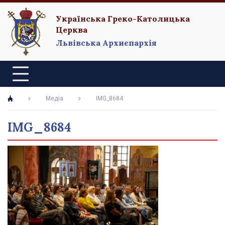
Українська Греко-Католицька
Церква
Львівська Архиєпархія
Медіа
IMG_8684
IMG_8684