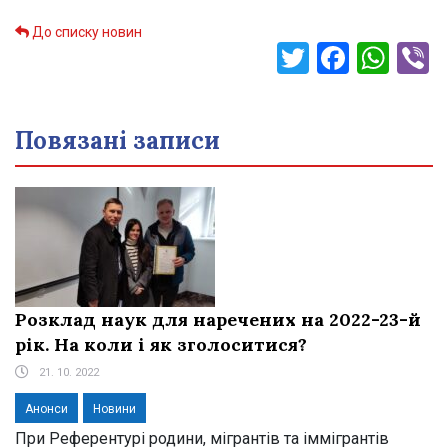
До списку новин
Twitter
Faceb
Wha
V
Повязані записи
Розклад наук для наречених на 2022-23-й
рік. На коли і як зголоситися?
21. 10. 2022
Анонси
Новини
При Референтурі родини, мігрантів та іммігрантів