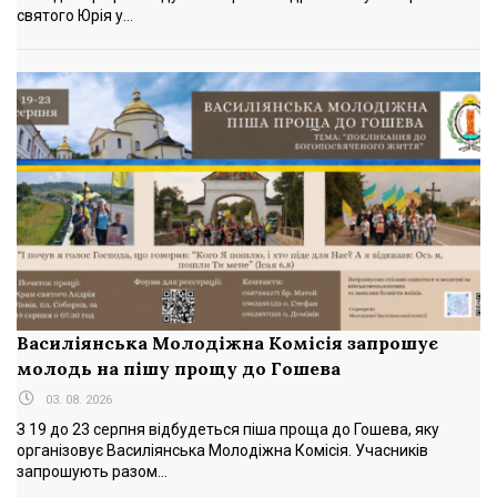
святого Юрія у...
Василіянська Молодіжна Комісія запрошує
молодь на пішу прощу до Гошева
03. 08. 2026
З 19 до 23 серпня відбудеться піша проща до Гошева, яку
організовує Василіянська Молодіжна Комісія. Учасників
запрошують разом...