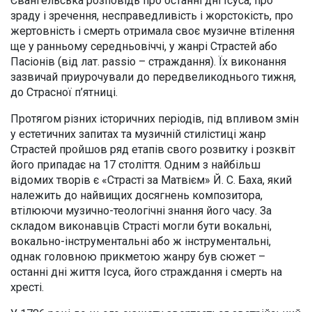
Євангельська розповідь про останні дні Ісуса, про
зраду і зречення, несправедливість і жорстокість, про
жертовність і смерть отримала своє музичне втілення
ще у ранньому середньовіччі, у жанрі Страстей або
Пасіонів (від лат. passio – страждання). Їх виконання
зазвичай приурочували до передвеликоднього тижня,
до Страсної п’ятниці.
Протягом різних історичних періодів, під впливом змін
у естетичних запитах та музичній стилістиці жанр
Страстей пройшов ряд етапів свого розвитку і розквіт
його припадає на 17 століття. Одним з найбільш
відомих творів є «Страсті за Матвієм» Й. С. Баха, який
належить до найвищих досягнень композитора,
втілюючи музично-теологічні знання його часу. За
складом виконавців Страсті могли бути вокальні,
вокально-інструментальні або ж інструментальні,
однак головною прикметою жанру був сюжет –
останні дні життя Ісуса, його страждання і смерть на
хресті.