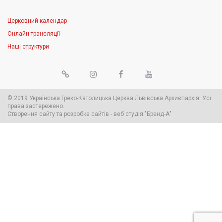
Церковний календар
Онлайн трансляції
Наші структури
© 2019 Українська Греко-Католицька Церква Львівська Архиєпархія. Усі
права застережено.
Створення сайту
та
розробка сайтів
-
веб студія
"Бренд-А"