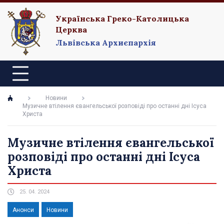
Українська Греко-Католицька
Церква
Львівська Архиєпархія
Новини
Музичне втілення євангельської розповіді про останні дні Ісуса
Христа
Музичне втілення євангельської
розповіді про останні дні Ісуса
Христа
25. 04. 2024
Анонси
Новини