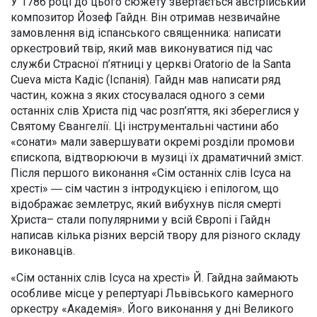
У 1786 році до цього сюжету звертається австрійський
композитор Йозеф Гайдн. Він отримав незвичайне
замовлення від іспанського священника: написати
оркестровий твір, який мав виконуватися під час
служби Страсної п’ятниці у церкві Oratorio de la Santa
Cueva міста Кадіс (Іспанія). Гайдн мав написати ряд
частин, кожна з яких стосувалася одного з семи
останніх слів Христа під час розп’яття, які збереглися у
Святому Євангелії. Ці інструментальні частини або
«сонати» мали завершувати окремі розділи промови
єпископа, відтворюючи в музиці їх драматичний зміст.
Після першого виконання «Сім останніх слів Ісуса на
хресті» ― сім частин з інтродукцією і епілогом, що
відображає землетрус, який вибухнув після смерті
Христа– стали популярними у всій Європі і Гайдн
написав кілька різних версій твору для різного складу
виконавців.
«Сім останніх слів Ісуса на хресті» Й. Гайдна займають
особливе місце у репертуарі Львівського камерного
оркестру «Академія». Його виконання у дні Великого