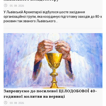
05. 08. 2026
У Львівській Архиєпархії відбулося шосте засідання
організаційної групи, яка координує підготовку заходів до 80-х
роковин так званого Львівського...
Запрошуємо до посиленої ЦІЛОДОБОВОЇ 40-
годинної молитви на вервиці
03. 08. 2026