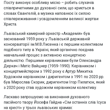
Посту виконує особливу місію – робить слухачів
співпричетними до духовної сили, що криється в
словах Євангелій, а музика наповнює їх силою
співпереживання і усвідомленням великої жертви
Христа.
Львівський камерний оркестр «Академія» був
заснований 1959 року у Львівській державній
консерваторії ім.М.В.Лисенка і є першим колективом
подібного типу в Україні, який органічно поєднав
навчальний процес з активною концертною
діяльністю. Першими керівниками були Олександра
Деркач і Матіс Вайцнер (1959-1990). Керівником і
концертмейстером з 1992 року є Артур Микитка.
Художнім керівником і диригентом з 1991 по 2020 рр.
був Мирослав Скорик, диригентом Ігор Пилатюк, який
з 2020 року став художнім керівником колективу.
Ласкаво запрошуємо на виконання духовного
пасійного твору Йосефа Гайдна «Сім останніх слів Ісуса
на хресті» у трьох львівських храмах: