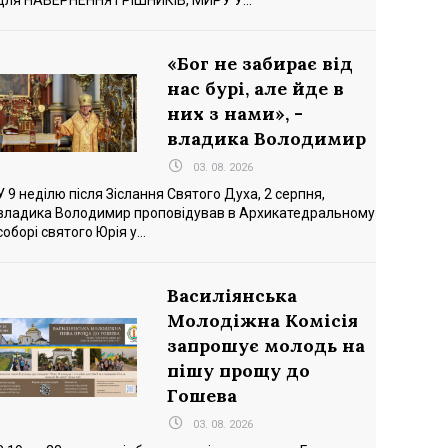
для НАВЕРНЕННЯ ГРІШНИКІВ, МИРУ У...
«Бог не забирає від
нас бурі, але йде в
них з нами», -
владика Володимир
03. 08. 2026
У 9 неділю після Зіслання Святого Духа, 2 серпня,
владика Володимир проповідував в Архикатедральному
соборі святого Юрія у...
Василіянська
Молодіжна Комісія
запрошує молодь на
пішу прощу до
Гошева
03. 08. 2026