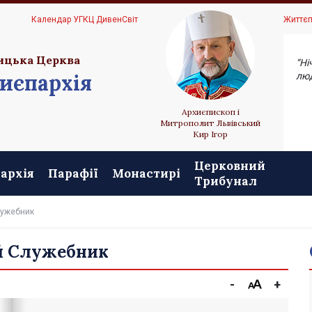
Ц
Календар УГКЦ ДивенСвіт
Життєп
ицька Церква
“Ні
иєпархія
люд
Архиєпископ і
Митрополит Львівський
Кир Ігор
Церковний
архія
Парафії
Монастирі
Трибунал
лужебник
й Служебник
-
+