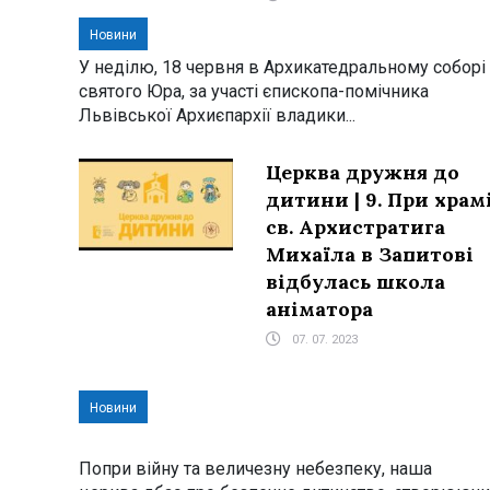
Новини
У неділю, 18 червня в Архикатедральному соборі
святого Юра, за участі єпископа-помічника
Львівської Архиєпархії владики...
Церква дружня до
дитини | 9. При храм
св. Архистратига
Михаїла в Запитові
відбулась школа
аніматора
07. 07. 2023
Новини
Попри війну та величезну небезпеку, наша