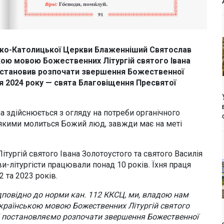
Греко-Католицької Церкви Блаженніший Святослав
кою мовою Божественних Літургій святого Івана
постановив розпочати звершення Божественної
ня 2024 року — свята Благовіщення Пресвятої
а здійснюється з огляду на потреби органічного
 якими молиться Божий люд, завжди має на меті
ургій святого Івана Золотоустого та святого Василія
літургісти працювали понад 10 років. Їхня праця
 та 2023 років.
повідно до норми кан. 112 ККСЦ, ми, владою нам
країнською мовою Божественних Літургій святого
 і постановляємо розпочати звершення Божественної