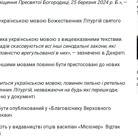
віщення Пресвятої Богородиці, 25 березня 2024 р. Б.»
, —
українською мовою Божественних Літургій святого
ика українською мовою з вищевказаними текстами.
дів скасовуються всі інші синодальні закони, які
повністю врегульованої в них»,
— зазначено в Декреті.
 іншими мовами повинні бути пристосовані до нових
иться українською мовою, повинен пильно і ретельно
них Літургій, незважаючи на будь-які перешкоди,
о у документі.
бути опублікований у «Благовіснику Верховного
ркви».
ь у видавництві отців василіан «Місіонер». Відтак
.