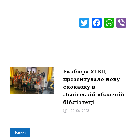
Twitter
Faceboo
What
Vi
У
Екобюро УГКЦ
презентувало нову
екоказку в
Львівській обласній
бібліотеці
29. 06. 2023
Новини