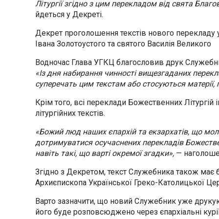
Літургії згідно з цим перекладом від свята Благо
йдеться у Декреті.
Декрет проголошення текстів нового перекладу 
Івана Золотоустого та святого Василія Великого
Водночас Глава УГКЦ благословив друк Служебн
«Із дня набирання чинності вищезгаданих перекла
суперечать цим текстам або стосуються матерії, 
Крім того, всі переклади Божественних Літургій
літургійних текстів.
«Божий люд наших єпархій та екзархатів, що мол
дотримуватися осучаснених перекладів Божествен
навіть такі, що варті окремої згадки»,
— наголошен
Згідно з Декретом, текст Служебника також має 
Архиєпископа Української Греко-Католицької Це
Варто зазначити, що новий Служебник уже друкуют
його буде розповсюджено через єпархіальні курії