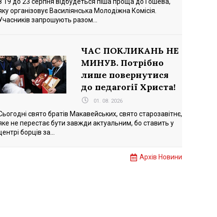
З 19 до 23 серпня відбудеться піша проща до Гошева,
яку організовує Василіянська Молодіжна Комісія.
Учасників запрошують разом...
ЧАС ПОКЛИКАНЬ НЕ
МИНУВ. Потрібно
лише повернутися
до педагогії Христа!
01. 08. 2026
Сьогодні свято братів Макавейських, свято старозавітнє,
яке не перестає бути завжди актуальним, бо ставить у
центрі борців за...
Архів Новини