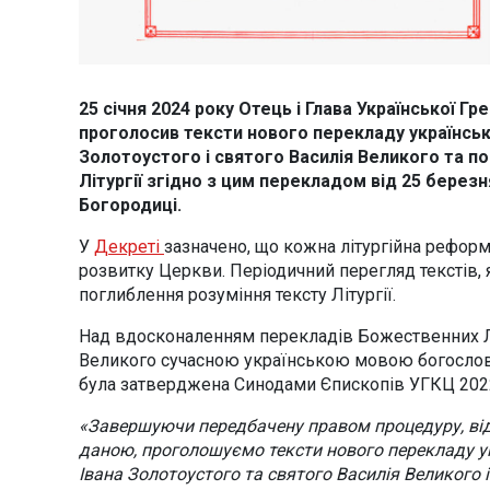
25 січня 2024 року Отець і Глава Української 
проголосив тексти нового перекладу українсь
Золотоустого і святого Василія Великого та 
Літургії згідно з цим перекладом від 25 берез
Богородиці.
У
Декреті
зазначено, що кожна літургійна реформ
розвитку Церкви. Періодичний перегляд текстів,
поглиблення розуміння тексту Літургії.
Над вдосконаленням перекладів Божественних Літ
Великого сучасною українською мовою богослови-
була затверджена Синодами Єпископів УГКЦ 2022
«Завершуючи передбачену правом процедуру, від
даною, проголошуємо тексти нового перекладу у
Івана Золотоустого та святого Василія Великого