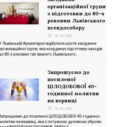
організаційної групи
з підготовки до 80-х
роковин Львівського
псевдособору
05. 08. 2026
У Львівській Архиєпархії відбулося шосте засідання
організаційної групи, яка координує підготовку заходів
до 80-х роковин так званого Львівського...
Запрошуємо до
посиленої
ЦІЛОДОБОВОЇ 40-
годинної молитви
на вервиці
03. 08. 2026
Запрошуємо до посиленої ЦІЛОДОБОВОЇ 40-годинної
молитви на вервиці, яка є потужною духовною зброєю