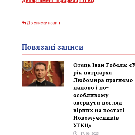
Департамент інформації УГКЦ
До списку новин
Повязані записи
Отець Іван Гобела: «
рік патріарха
Любомира прагнемо
наново і по-
особливому
звернути погляд
вірних на постаті
Новомучеників
УГКЦ»
17. 06. 2023