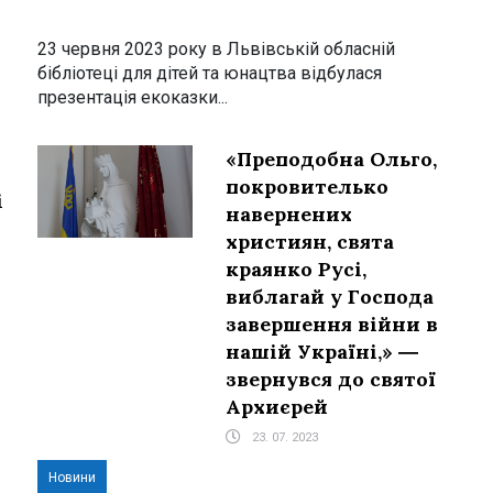
23 червня 2023 року в Львівській обласній
бібліотеці для дітей та юнацтва відбулася
презентація екоказки...
«Преподобна Ольго,
покровителько
і
навернених
християн, свята
краянко Русі,
виблагай у Господа
завершення війни в
нашій Україні,» ―
звернувся до святої
Архиєрей
23. 07. 2023
Новини