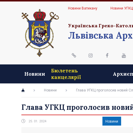
Новини Ватикану
Новини УГК
Українська Греко-Катол
Львівська Арх
Бюлетень
Новини
Архиєп
канцелярії
Новини
Глава УГКЦ проголосив новий С
Глава УГКЦ проголосив нови
25. 01. 2024
Новини