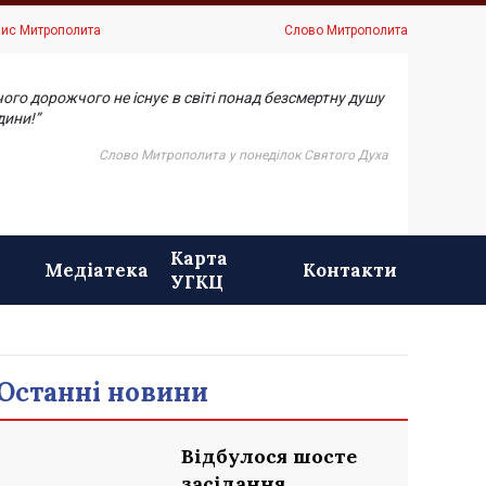
ис Митрополита
Слово Митрополита
чого дорожчого не існує в світі понад безсмертну душу
ини!”
Слово Митрополита у понеділок Святого Духа
Карта
Медіатека
Контакти
УГКЦ
Останні новини
Відбулося шосте
засідання