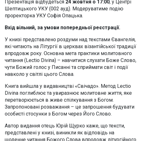
Презентація відбудеться
24 жовтня о 17:00
, у Центрі
Шептицького УКУ (002 ауд). Модеруватиме подію
проректорка УКУ Софія Опацька.
Вхід вільний, за умови попередньої реєстрації.
У книзі представлено роздуми над текстами Євангелія,
які читають на Літургії в церквах візантійської традиції
впродовж року. Основна мета практики молитовного
читання (Lectio Divina) – навчитися слухати Боже Слово,
чути Божий голос у Писанні та сприймати світ і події
навколо у світлі цього Слова.
Книга вийшла у видавництві «Свічадо». Метод Lectio
Divina поглиблює та увиразнює молитовне життя, яке
перетворюється в живе спілкування з Богом.
Запропоновані розважання – це запрошення будувати
особисті стосунки з Богом через Його Слово.
Автор видання отець Юрій Щурко каже, що тексти,
представлені у книзі, виникли як відповідь на
щоденне читання Божого Слова впродовж літургійного