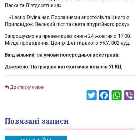
Пасха та Пʼятдесятниця»
– «Lectio Divina над Посланнями апостолів та Книгою
Приповідок. Великий піст та свята літургійного року».
Запрошуємо на презентацію книги 24 жовтня о 17:00.
Місце проведення: Центр Шептицького УКУ, 002 ауд.
Вхід вільний, за умови попередньої реєстрації.
Джерело: Патріарша катехитична комісія УГКЦ
До списку новин
Twitter
Faceb
Wha
V
Повязані записи