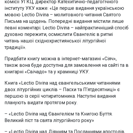
комісії УГКЦ, директор Катехитично-педагогічного
інституту УКУ каже: «Це перше видання українською
мовою Lectio Divina – молитовного читання Святого
Письма на щодень. Попередні видання містили лише
певні коментарі. Lectio Divina – найпрактичніший спосіб
духовно пережити, осмислити Євангеліє в ритмі
читань нашої східнохристиянської літургійної
традиції».
Придбати книгу можна в інтернет-магазині «Сіяч»,
також вона буде доступна для замовлення на сайті та в
книгарні «Свічадо» та у крамниці УКУ.
Книга «Lectio Divina над євангельськими читаннями
двох літургійних циклів – Пасхи та Пʼятдесятниці» є
першою із серії чотиритомника. Наступні видання
планують видати протягом року.
– «Lectio Divina над Євангелієм та Книгою Буття.
Великий піст та свята літургійного року»
– «Lectio Divina над Діянням та Посланнями апостолів.