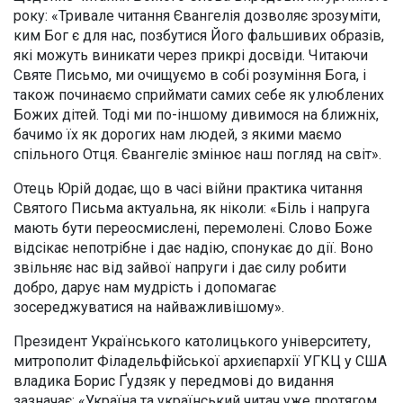
року: «Тривале читання Євангелія дозволяє зрозуміти,
ким Бог є для нас, позбутися Його фальшивих образів,
які можуть виникати через прикрі досвіди. Читаючи
Святе Письмо, ми очищуємо в собі розуміння Бога, і
також починаємо сприймати самих себе як улюблених
Божих дітей. Тоді ми по-іншому дивимося на ближніх,
бачимо їх як дорогих нам людей, з якими маємо
спільного Отця. Євангеліє змінює наш погляд на світ».
Отець Юрій додає, що в часі війни практика читання
Святого Письма актуальна, як ніколи: «Біль і напруга
мають бути переосмислені, перемолені. Слово Боже
відсікає непотрібне і дає надію, спонукає до дії. Воно
звільняє нас від зайвої напруги і дає силу робити
добро, дарує нам мудрість і допомагає
зосереджуватися на найважливішому».
Президент Українського католицького університету,
митрополит Філадельфійської архиєпархії УГКЦ у США
владика Борис Ґудзяк у передмові до видання
зазначає: «Україна та український читач уже протягом