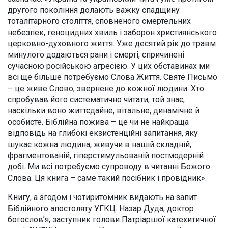
другого покоління долають важку спадщину
тоталітарного століття, сповненого смертельних
небезпек, геноцидних хвиль і заборон християнського
церковно-духовного життя. Уже десятий рік до травм
минулого додаються рани і смерті, спричинені
сучасною російською агресією. У цих обставинах ми
всі ще більше потребуємо Слова Життя. Святе Письмо
– це живе Слово, звернене до кожної людини. Хто
спробував його систематично читати, той знає,
наскільки воно життєдайне, вітальне, динамічне й
особисте. Біблійна пожива – це чи не найкраща
відповідь на глибокі екзистенційні запитання, яку
шукає кожна людина, живучи в нашій складній,
фрагментованій, гіперстимульованій постмодерній
добі. Ми всі потребуємо супроводу в читанні Божого
Слова. Ця книга – саме такий посібник і провідник».
Книгу, а згодом і чотиритомник видають на запит
Біблійного апостоляту УГКЦ. Назар Дуда, доктор
богослов’я, заступник голови Патріаршої катехитичної