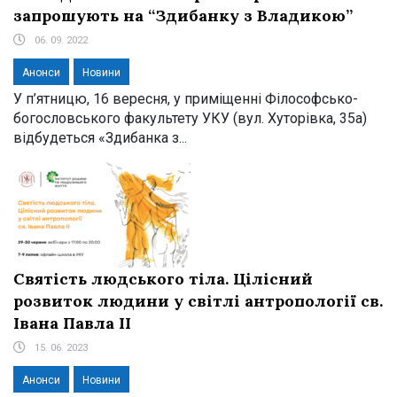
запрошують на “Здибанку з Владикою”
06. 09. 2022
Анонси
Новини
У п’ятницю, 16 вересня, у приміщенні Філософсько-
богословського факультету УКУ (вул. Хуторівка, 35а)
відбудеться «Здибанка з...
Святість людського тіла. Цілісний
розвиток людини у світлі антропології св.
Івана Павла ІІ
15. 06. 2023
Анонси
Новини