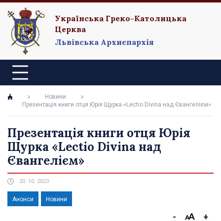
Українська Греко-Католицька
Церква
Львівська Архиєпархія
Новини
Презентація книги отця Юрія Щурка «Lectio Divina над Євангелієм»
Презентація книги отця Юрія
Щурка «Lectio Divina над
Євангелієм»
20. 10. 2023
Анонси
Новини
-
+