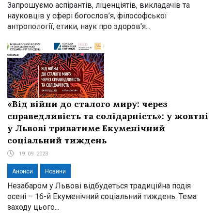
Запрошуємо аспірантів, ліценціятів, викладачів та
науковців у сфері богослов’я, філософської
антропології, етики, наук про здоров'я...
«Від війни до сталого миру: через
справедливість та солідарність»: у жовтні
у Львові триватиме Екуменічний
соціальний тиждень
19. 09. 2023
Анонси
Новини
Незабаром у Львові відбудеться традиційна подія
осені – 16-й Екуменічний соціальний тиждень. Тема
заходу цього...