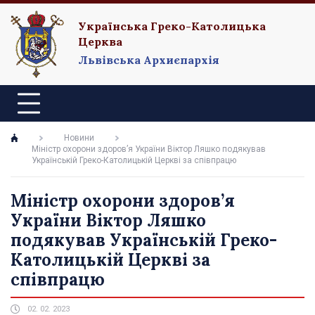
Українська Греко-Католицька
Церква
Львівська Архиєпархія
Новини
Міністр охорони здоров’я України Віктор Ляшко подякував
Українській Греко-Католицькій Церкві за співпрацю
Міністр охорони здоров’я
України Віктор Ляшко
подякував Українській Греко-
Католицькій Церкві за
співпрацю
02. 02. 2023