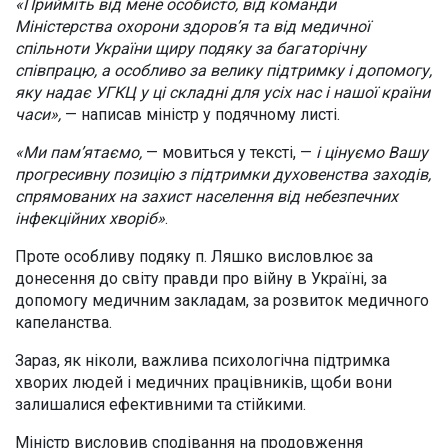
«Прийміть від мене особисто, від команди
Міністерства охорони здоров’я та від медичної
спільноти України щиру подяку за багаторічну
співпрацю, а особливо за велику підтримку і допомогу,
яку надає УГКЦ у ці складні для усіх нас і нашої країни
часи»,
— написав міністр у подячному листі.
«Ми пам’ятаємо,
— мовиться у тексті, —
і цінуємо Вашу
прогресивну позицію з підтримки духовенства заходів,
спрямованих на захист населення від небезпечних
інфекційних хворіб»
.
Проте особливу подяку п. Ляшко висловлює за
донесення до світу правди про війну в Україні, за
допомогу медичним закладам, за розвиток медичного
капеланства.
Зараз, як ніколи, важлива психологічна підтримка
хворих людей і медичних працівників, щоби вони
залишалися ефективними та стійкими.
Міністр висловив сподівання на продовження