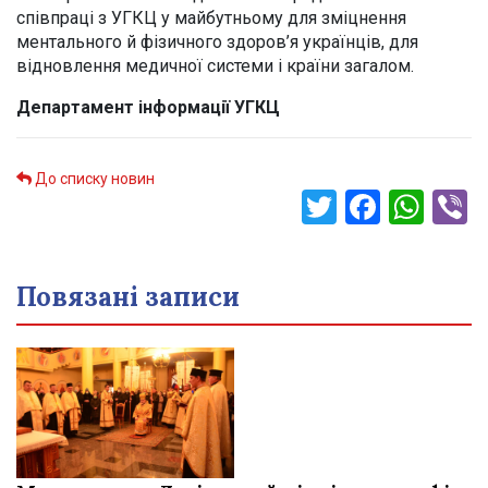
співпраці з УГКЦ у майбутньому для зміцнення
ментального й фізичного здоров’я українців, для
відновлення медичної системи і країни загалом.
Департамент інформації УГКЦ
До списку новин
Twitter
Faceb
Wha
V
Повязані записи