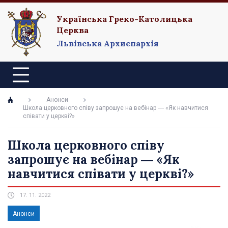
Українська Греко-Католицька
Церква
Львівська Архиєпархія
Анонси
Школа церковного співу запрошує на вебінар ― «Як навчитися
співати у церкві?»
Школа церковного співу
запрошує на вебінар ― «Як
навчитися співати у церкві?»
17. 11. 2022
Анонси