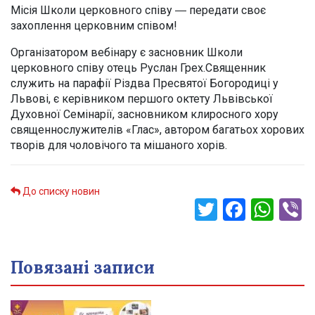
Місія Школи церковного співу ― передати своє
захоплення церковним співом!
Організатором вебінару є засновник Школи
церковного співу отець Руслан Грех.Священник
служить на парафії Різдва Пресвятої Богородиці у
Львові, є керівником першого октету Львівської
Духовної Семінарії, засновником клиросного хору
священнослужителів «Глас», автором багатьох хорових
творів для чоловічого та мішаного хорів.
До списку новин
Twitter
Faceb
Wha
V
Повязані записи