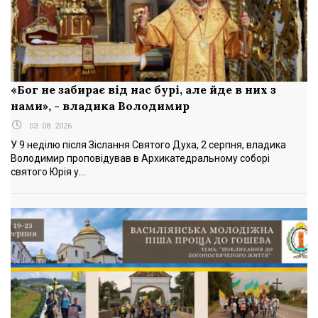
«Бог не забирає від нас бурі, але йде в них з
нами», - владика Володимир
03. 08. 2026
У 9 неділю після Зіслання Святого Духа, 2 серпня, владика
Володимир проповідував в Архикатедральному соборі
святого Юрія у...