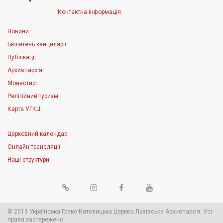
Контактна інформація
Новини
Бюлетень канцелярії
Публікації
Архиєпархія
Монастирі
Релігійний туризм
Карта УГКЦ
Церковний календар
Онлайн трансляції
Наші структури
© 2019 Українська Греко-Католицька Церква Львівська Архиєпархія. Усі
права застережено.