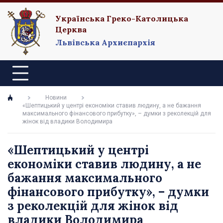
Українська Греко-Католицька
Церква
Львівська Архиєпархія
Новини
«Шептицький у центрі економіки ставив людину, а не бажання
максимального фінансового прибутку», – думки з реколекцій для
жінок від владики Володимира
«Шептицький у центрі
економіки ставив людину, а не
бажання максимального
фінансового прибутку», – думки
з реколекцій для жінок від
владики Володимира