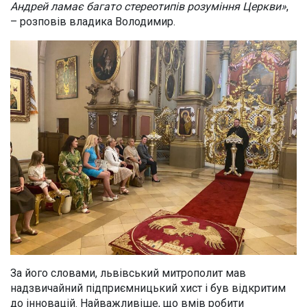
Андрей ламає багато стереотипів розуміння Церкви»
,
– розповів владика Володимир.
За його словами, львівський митрополит мав
надзвичайний підприємницький хист і був відкритим
до інновацій. Найважливіше, що вмів робити