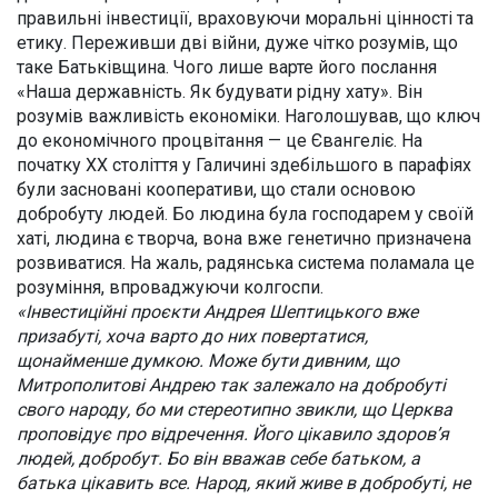
правильні інвестиції, враховуючи моральні цінності та
етику. Переживши дві війни, дуже чітко розумів, що
таке Батьківщина. Чого лише варте його послання
«Наша державність. Як будувати рідну хату». Він
розумів важливість економіки. Наголошував, що ключ
до економічного процвітання — це Євангеліє. На
початку ХХ століття у Галичині здебільшого в парафіях
були засновані кооперативи, що стали основою
добробуту людей. Бо людина була господарем у своїй
хаті, людина є творча, вона вже генетично призначена
розвиватися. На жаль, радянська система поламала це
розуміння, впроваджуючи колгоспи.
«Інвестиційні проєкти Андрея Шептицького вже
призабуті, хоча варто до них повертатися,
щонайменше думкою. Може бути дивним, що
Митрополитові Андрею так залежало на добробуті
свого народу, бо ми стереотипно звикли, що Церква
проповідує про відречення. Його цікавило здоров’я
людей, добробут. Бо він вважав себе батьком, а
батька цікавить все. Народ, який живе в добробуті, не