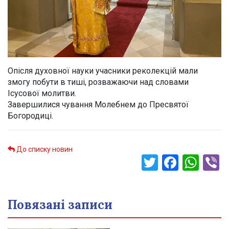
Опісля духовної науки учасники реколекцій мали
змогу побути в тиші, розважаючи над словами
Ісусової молитви.
Завершилися чування Молебнем до Пресвятої
Богородиці.
До списку новин
Twitter
Faceb
Wha
V
Повязані записи