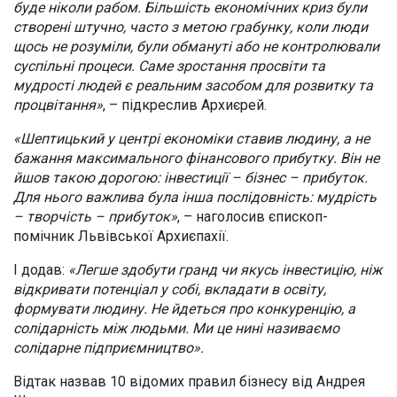
буде ніколи рабом. Більшість економічних криз були
створені штучно, часто з метою грабунку, коли люди
щось не розуміли, були обмануті або не контролювали
суспільні процеси. Саме зростання просвіти та
мудрості людей є реальним засобом для розвитку та
процвітання»
, – підкреслив Архиєрей.
«Шептицький у центрі економіки ставив людину, а не
бажання максимального фінансового прибутку. Він не
йшов такою дорогою: інвестиції – бізнес – прибуток.
Для нього важлива була інша послідовність: мудрість
– творчість – прибуток»
, – наголосив єпископ-
помічник Львівської Архиєпахії.
І додав:
«Легше здобути гранд чи якусь інвестицію, ніж
відкривати потенціал у собі, вкладати в освіту,
формувати людину. Не йдеться про конкуренцію, а
солідарність між людьми. Ми це нині називаємо
солідарне підприємництво».
Відтак назвав 10 відомих правил бізнесу від Андрея