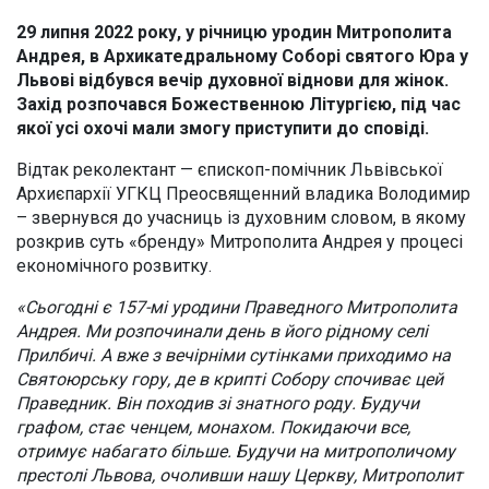
29 липня 2022 року, у річницю уродин Митрополита
Андрея, в Архикатедральному Соборі святого Юра у
Львові відбувся вечір духовної віднови для жінок.
Захід розпочався Божественною Літургією, під час
якої усі охочі мали змогу приступити до сповіді.
Відтак реколектант — єпископ-помічник Львівської
Архиєпархії УГКЦ Преосвященний владика Володимир
– звернувся до учасниць із духовним словом, в якому
розкрив суть «бренду» Митрополита Андрея у процесі
економічного розвитку.
«Сьогодні є 157-мі уродини Праведного Митрополита
Андрея. Ми розпочинали день в його рідному селі
Прилбичі. А вже з вечірніми сутінками приходимо на
Святоюрську гору, де в крипті Собору спочиває цей
Праведник. Він походив зі знатного роду. Будучи
графом, стає ченцем, монахом. Покидаючи все,
отримує набагато більше. Будучи на митрополичому
престолі Львова, очоливши нашу Церкву, Митрополит