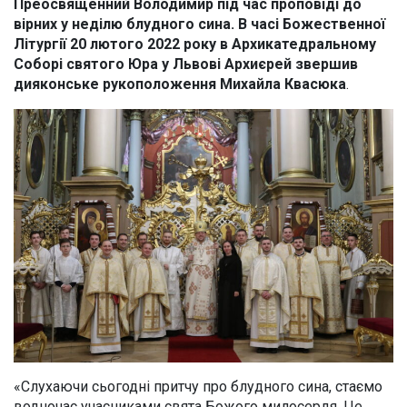
Преосвященний Володимир під час проповіді до
вірних у неділю блудного сина. В часі Божественної
Літургії 20 лютого 2022 року в Архикатедральному
Соборі святого Юра у Львові Архиєрей звершив
дияконське рукоположення Михайла Квасюка
.
«Слухаючи сьогодні притчу про блудного сина, стаємо
водночас учасниками свята Божого милосердя. Це