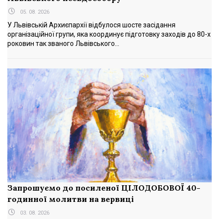
05. 08. 2026
У Львівській Архиєпархії відбулося шосте засідання
організаційної групи, яка координує підготовку заходів до 80-х
роковин так званого Львівського...
Запрошуємо до посиленої ЦІЛОДОБОВОЇ 40-
годинної молитви на вервиці
03. 08. 2026