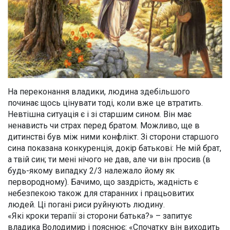
На переконання владики, людина здебільшого
починає щось цінувати тоді, коли вже це втратить.
Невтішна ситуація є і зі старшим сином. Він має
ненависть чи страх перед братом. Можливо, ще в
дитинстві був між ними конфлікт. Зі сторони старшого
сина показана конкуренція, докір батькові: Не мій брат,
а твій син; ти мені нічого не дав, але чи він просив (в
будь-якому випадку 2/3 належало йому як
первородному). Бачимо, що заздрість, жадність є
небезпекою також для старанних і працьовитих
людей. Ці погані риси руйнують людину.
«Які кроки терапії зі сторони батька?» – запитує
владика Володимир і пояснює: «Спочатку він виходить