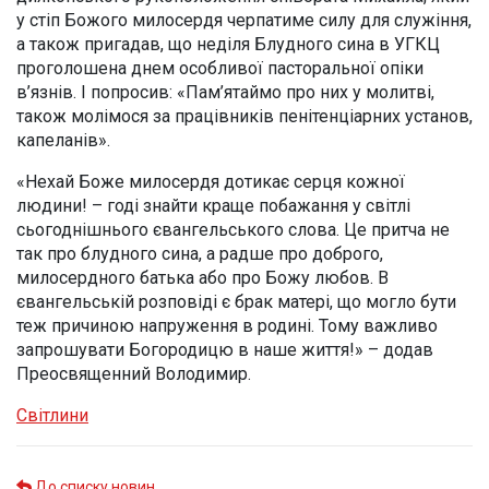
у стіп Божого милосердя черпатиме силу для служіння,
а також пригадав, що неділя Блудного сина в УГКЦ
проголошена днем особливої пасторальної опіки
в’язнів. І попросив: «Пам’ятаймо про них у молитві,
також молімося за працівників пенітенціарних установ,
капеланів».
«Нехай Боже милосердя дотикає серця кожної
людини! – годі знайти краще побажання у світлі
сьогоднішнього євангельського слова. Це притча не
так про блудного сина, а радше про доброго,
милосердного батька або про Божу любов. В
євангельській розповіді є брак матері, що могло бути
теж причиною напруження в родині. Тому важливо
запрошувати Богородицю в наше життя!» – додав
Преосвященний Володимир.
Світлини
До списку новин