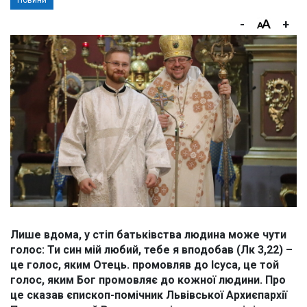
Новини
-
+
Лише вдома, у стіп батьківства людина може чути
голос: Ти син мій любий, тебе я вподобав (Лк 3,22) –
це голос, яким Отець. промовляв до Ісуса, це той
голос, яким Бог промовляє до кожної людини. Про
це сказав єпископ-помічник Львівської Архиєпархії