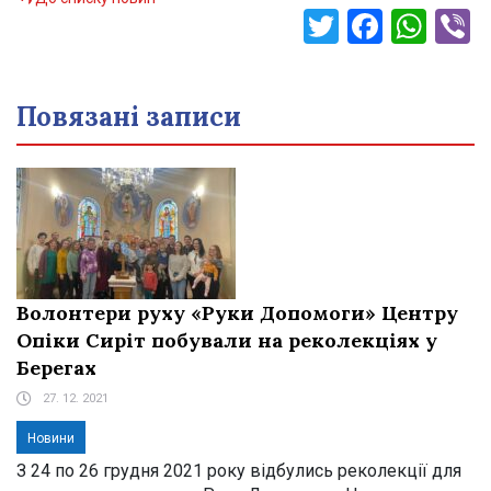
Twitter
Faceb
Wha
V
Повязані записи
Волонтери руху «Руки Допомоги» Центру
Опіки Сиріт побували на реколекціях у
Берегах
27. 12. 2021
Новини
З 24 по 26 грудня 2021 року відбулись реколекції для