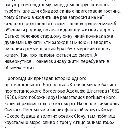
назустріч молодшому сину, демонструє певність і
турботу; але для обидвох синів є приготована гостина,
тому батько виходить ще раз запросити на неї
старшого розгніваного сина. Спільна трапеза мала б
об’єднати родину, показати дальшу життєву дорогу.
Батько пояснює старшому сину, який починає вже
думками блукати: «ти завжди зі мною»; наводить
сильний аргумент: «твій брат був мертвий і знову
живе». Так, гріх прирівнюється до смерті. А
навернутися – означає знову жити, перебувати в
обіймах Бога».
Проповідник пригадав історію одного
протестантського богослова: «Коли помирав батько
протестантського богослова Адольфа Шлаттера (1852-
1938), його побожні друзі намагалися потішати його,
коли зібралися коло ложа смерті. На основі символів
Святого Письма чи власних фантазій кажуть йому:
«Скоро будеш в золотих оселях Сіону, там побачиш
хрустальне море, сяйво з трону Агнця обійме тебе».