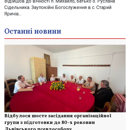
Відійшов до вічності п. Михайло, батько о. Руслана
Сідельника. Заупокійні Богослуження в с. Старий
Яричів...
Останні новини
Відбулося шосте засідання організаційної
групи з підготовки до 80-х роковин
Львівського псевдособору