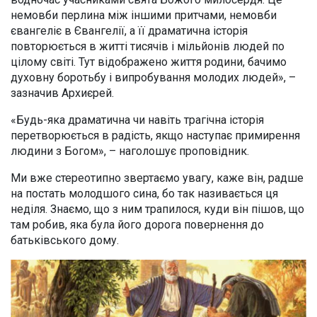
немовби перлина між іншими притчами, немовби
євангеліє в Євангелії, а її драматична історія
повторюється в житті тисячів і мільйонів людей по
цілому світі. Тут відображено життя родини, бачимо
духовну боротьбу і випробування молодих людей», –
зазначив Архиєрей.
«Будь-яка драматична чи навіть трагічна історія
перетворюється в радість, якщо наступає примирення
людини з Богом», – наголошує проповідник.
Ми вже стереотипно звертаємо увагу, каже він, радше
на постать молодшого сина, бо так називається ця
неділя. Знаємо, що з ним трапилося, куди він пішов, що
там робив, яка була його дорога повернення до
батьківського дому.