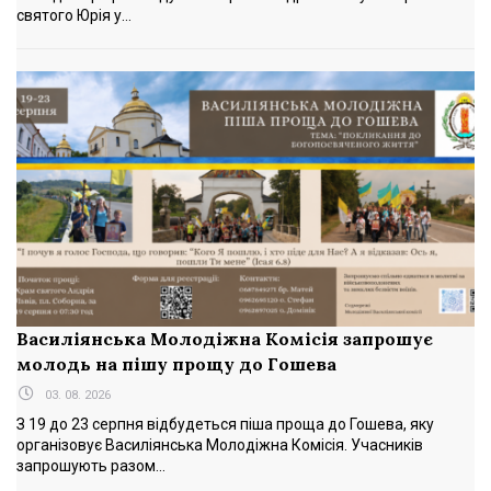
святого Юрія у...
Василіянська Молодіжна Комісія запрошує
молодь на пішу прощу до Гошева
03. 08. 2026
З 19 до 23 серпня відбудеться піша проща до Гошева, яку
організовує Василіянська Молодіжна Комісія. Учасників
запрошують разом...