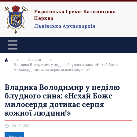
Українська Греко-Католицька
Церква
Львівська Архиєпархія
Новини
Владика Володимир у неділю блудного сина: «Нехай Боже
милосердя дотикає серця кожної людини!»
Владика Володимир у неділю
блудного сина: «Нехай Боже
милосердя дотикає серця
кожної людини!»
20. 02. 2022