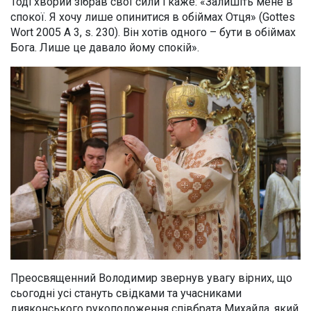
Тоді хворий зібрав свої сили і каже: «Залишіть мене в
спокої. Я хочу лише опинитися в обіймах Отця» (Gottes
Wort 2005 A 3, s. 230). Він хотів одного – бути в обіймах
Бога. Лише це давало йому спокій».
Преосвященний Володимир звернув увагу вірних, що
сьогодні усі стануть свідками та учасниками
дияконського рукоположення співбрата Михайла, який