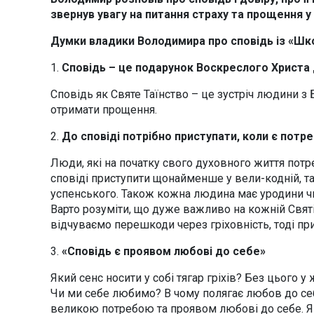
звернув увагу на питання страху та прощення у 
Думки владики Володимира про сповідь із «Шк
1.
Сповідь – це подарунок Воскреслого Христа
Сповідь як Святе Таїнство – це зустріч людини з 
отримати прощення.
2.
До сповіді потрібно приступати, коли є потре
Люди, які на початку свого духовного життя потр
сповіді приступити щонайменше у вели-кодній, та
успенського. Також кожна людина має уродини чи 
Варто розуміти, що дуже важливо на кожній Святіи
відчуваємо перешкоди через гріховність, тоді при
3.
«Сповідь є проявом любові до себе»
Який сенс носити у собі тягар гріхів? Без цього 
Чи ми себе любимо? В чому полягає любов до себ
великою потребою та проявом любові до себе. Як