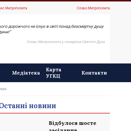
ис Митрополита
Слово Митрополита
чого дорожчого не існує в світі понад безсмертну душу
ини!”
Слово Митрополита у понеділок Святого Духа
Карта
Медіатека
Контакти
УГКЦ
мира
Останні новини
Відбулося шосте
засідання