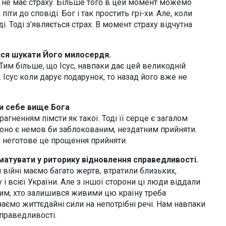
 не має страху. Більше того в цей момент можемо
ти до сповіді. Бог і так простить грі-хи. Але, коли
і. Тоді з’являється страх. В момент страху відчутна
ся шукати Його милосердя.
им більше, що Ісус, навпаки дає цей великодній
 Ісус коли дарує подарунок, то назад його вже не
и себе вище Бога
ненням пімсти як такої. Тоді її серце є загалом
Воно є немов би заблокованим, нездатним прийняти.
и неготове це прощення прийняти.
рматувати у риторику відновлення справедливості.
й війні маємо багато жертв, втратили близьких,
і всієї України. Але з іншої сторони ці люди віддали
Тим, хто залишився живими цю країну треба
ємо життєдайні сили на непотрібні речі. Нам навпаки
справедливості.