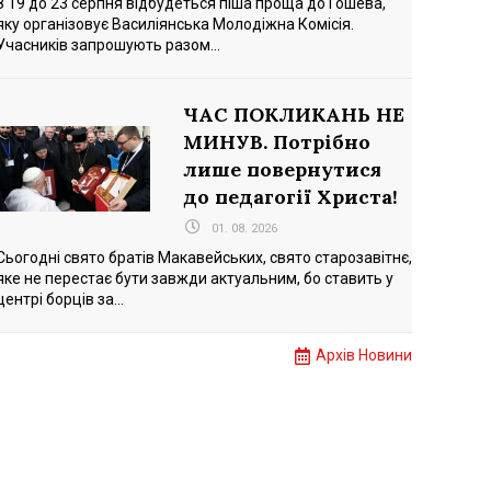
З 19 до 23 серпня відбудеться піша проща до Гошева,
яку організовує Василіянська Молодіжна Комісія.
Учасників запрошують разом...
ЧАС ПОКЛИКАНЬ НЕ
МИНУВ. Потрібно
лише повернутися
до педагогії Христа!
01. 08. 2026
Сьогодні свято братів Макавейських, свято старозавітнє,
яке не перестає бути завжди актуальним, бо ставить у
центрі борців за...
Архів Новини