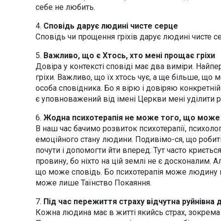
себе не любить.
4.
Сповідь дарує людині чисте серце
Сповідь чи прощення гріхів дарує людині чисте сер
5.
Важливо, що є Хтось, хто мені прощає гріхи
Довіра у контексті сповіді має два виміри. Найпе
гріхи. Важливо, що їх хтось чує, а ще більше, що
особа сповідника. Бо я вірю і довіряю конкретній
є уповноважений від імені Церкви мені уділити ро
6.
Жодна психотерапія не може того, що може
В наш час бачимо розвиток психотерапії, психолог
емоційного стану людини. Подивімо-ся, що робить 
почути і допомогти йти вперед. Тут часто криєть
провину, бо ніхто на цій землі не є досконалим.
що може сповідь. Бо психотерапія може людину п
може лише Таїнство Покаяння.
7.
Під час пережиття страху відчутна руйнівна д
Кожна людина має в житті якийсь страх, зокрема