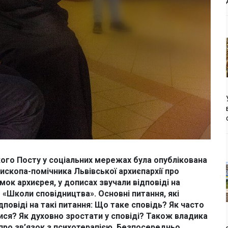
икого Посту у соціальних мережах була опублікована
ископа-помічника Львівської архиєпархії про
мок архиєрея, у дописах звучали відповіді на
 «Школи сповідництва». Основні питання, які
повіді на такі питання: Що таке сповідь? Як часто
ися? Як духовно зростати у сповіді? Також владика
ї про зв’язок з психотерапією. Безпосередньо