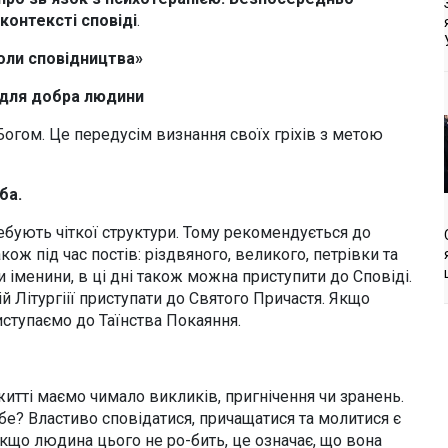
контексті сповіді
.
оли сповідництва»
 для добра людини
Богом. Це передусім визнання своїх гріхів з метою
ба.
ебують чіткої структури. Тому рекомендується до
кож під час постів: різдвяного, великого, петрівки та
іменини, в ці дні також можна приступити до Сповіді.
̆ Літургіії приступати до Святого Причастя. Якщо
ступаємо до Таїнства Покаяння.
у житті маємо чимало викликів, пригнічення чи зранень.
е? Властиво сповідатися, причащатися та молитися є
що людина цього не ро-бить, це означає, що вона