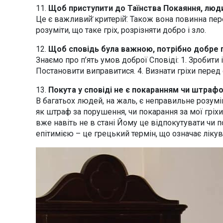
11.
Щоб приступити до Таїнства Покаяння, люд
Це є важливий̆ критерій̆. Також вона повинна пер
розуміти, що таке гріх, розрізняти добро і зло.
12.
Щоб сповідь була важною, потрібно добре 
Знаємо про п’ять умов доброї Сповіді: 1. Зробити іс
Постановити виправитися. 4. Визнати гріхи перед 
13.
Покута у сповіді не є покаранням чи штрафо
В багатьох людей, на жаль, є неправильне розумін
як штраф за порушення, чи покарання за мої гріхи.
вже навіть не в стані Йому це відпокутувати чи п
епітимією – це грецький термін, що означає лікув