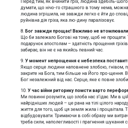
Перед тим, як вчинити гріх, людина здебіль-шого
думати, що нічо-го страшного в тому нема, можна пі
людина згрішила, не завжди легко є йти до сповід
руйнівна дія гріха, яка лю-дину паралізовує.
8.
Бог завжди прощає! Важливо не втомлювали
Що би залежало Богові на тому, щоб не прощати. Т
подарунок апостолам – здатність прощення гріхів.
забирає, він не є на якийсь певний час.
9.
У момент непрощення є небезпека поставит
Якщо серце людини наповнене злобою, гнівом, праг
закрите на Бога, тим більше на Його про-щення. 
Бог незалежний від нас. Серце, яке є повне злоб
10.
У час війни риторику помсти варто перефо
Ми повинні розуміти, що злоба нас з’їдає. Ми в ці
найрідніших людей – це рана на тілі цілого народу 
життя для того, щоб ця земля жила і процвітала. 
відбудовувати. Тримаючи в собі образу ми витрача
треба сили, наполегливості і прагнення шукання 