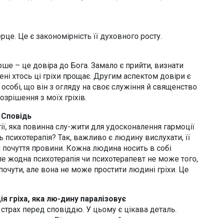
це. Це є закономірність її духовного росту.
рше – це довіра до Бога. Замало є прийти, визнати
 мені хтось ці гріхи прощає. Другим аспектом довіри є
 особі, що він з огляду на своє служіння й священство
зрішення з моїх гріхів.
 Сповідь
ії, яка повинна слу-жити для удосконалення гармоції
психотерапія? Так, важливо є людину вислухати, її
ся почуття провини. Кожна людина носить в собі
 Але жодна психотерапія чи психотерапевт не може того,
очути, але вона не може простити людині гріхи. Це
ія гріха, яка лю-дину паралізовує
 страх перед сповіддю. У цьому є цікава деталь.