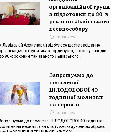
організаційної групи
з підготовки до 80-х
роковин Львівського
псевдособору
05. 08. 2026
У Львівській Архиєпархії відбулося шосте засідання
організаційної групи, яка координує підготовку заходів
до 80-х роковин так званого Львівського...
Запрошуємо до
посиленої
ЦІЛОДОБОВОЇ 40-
годинної молитви
на вервиці
03. 08. 2026
Запрошуємо до посиленої ЦІЛОДОБОВОЇ 40-годинної
молитви на вервиці, яка є потужною духовною зброєю