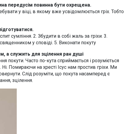
ина передусім повинна бути охрещена.
ебувати у віці, в якому вже усвідомлюється гріх. Тобто
підготуватися.
пит сумління. 2. Збудити в собі жаль за гріхи. 3.
священником у сповіді. 5. Виконати покуту
м, а служить для зцілення ран душі
ня покути. Часто по-кута сприймається і розуміється
 Ні. Помираючи на хресті Ісус нам простив гріхи. Ми
овернути. Слід розуміти, що покута насамперед є
ання, зцілення.