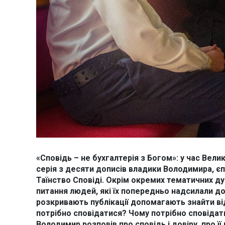
«Сповідь – не бухгалтерія з Богом»: у час Вел
серія з десяти дописів владики Володимира, єп
Таїнство Сповіді. Окрім окремих тематичних ду
питання людей, які їх попередньо надсилали до
розкривають публікації допомагають знайти від
потрібно сповідатися? Чому потрібно сповідат
Володимир розповів про сповідь і довіру, про ї