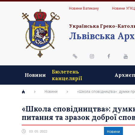
Новини Ватикану
Новини УГК
Українська Греко-Катол
Львівська Арх
Бюлетень
Новини
Архиєп
канцелярії
Новини
«Школа сповідництва»: думки про
«Школа сповідництва»: думки 
питання та зразок доброї спо
03. 05. 2022
Новини