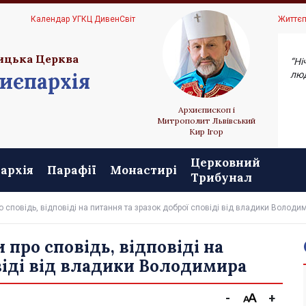
Ц
Календар УГКЦ ДивенСвіт
Життєп
ицька Церква
“Ні
иєпархія
люд
Архиєпископ і
Митрополит Львівський
Кир Ігор
Церковний
архія
Парафії
Монастирі
Трибунал
 сповідь, відповіді на питання та зразок доброї сповіді від владики Володи
про сповідь, відповіді на
віді від владики Володимира
-
+