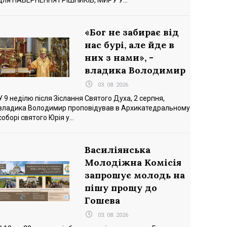
для НАВЕРНЕННЯ ГРІШНИКІВ, МИРУ У...
«Бог не забирає від
нас бурі, але йде в
них з нами», -
владика Володимир
03. 08. 2026
У 9 неділю після Зіслання Святого Духа, 2 серпня,
владика Володимир проповідував в Архикатедральному
соборі святого Юрія у...
Василіянська
Молодіжна Комісія
запрошує молодь на
пішу прощу до
Гошева
03. 08. 2026