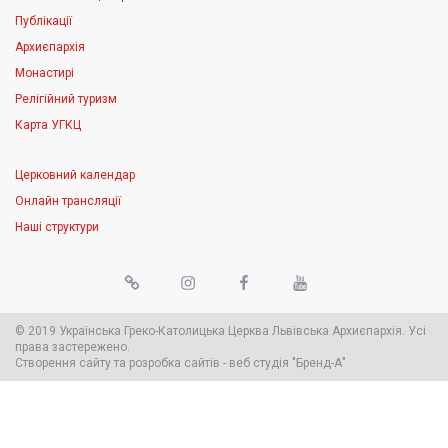
Публікації
Архиєпархія
Монастирі
Релігійний туризм
Карта УГКЦ
Церковний календар
Онлайн трансляції
Наші структури
© 2019 Українська Греко-Католицька Церква Львівська Архиєпархія. Усі
права застережено.
Створення сайту
та
розробка сайтів
-
веб студія
"Бренд-А"