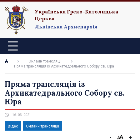
Українська Греко-Католицька
Церква
Львівська Архиєпархія
Онлайн трансляції
Пряма трансляція із Архикатедрального Собору св. Юра
Пряма трансляція із
Архикатедрального Собору св.
Юра
16. 03. 2021
Відео
Онлайн трансляції
-
+