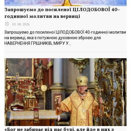
Запрошуємо до посиленої ЦІЛОДОБОВОЇ 40-
годинної молитви на вервиці
03. 08. 2026
Запрошуємо до посиленої ЦІЛОДОБОВОЇ 40-годинної молитви
на вервиці, яка є потужною духовною зброєю для
НАВЕРНЕННЯ ГРІШНИКІВ, МИРУ У...
«Бог не забирає від нас бурі, але йде в них з