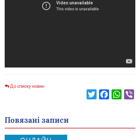
До списку новин
Twitter
Faceb
Wha
V
Повязані записи