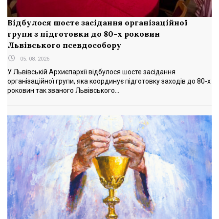
Відбулося шосте засідання організаційної
групи з підготовки до 80-х роковин
Львівського псевдособору
05. 08. 2026
У Львівській Архиєпархії відбулося шосте засідання
організаційної групи, яка координує підготовку заходів до 80-х
роковин так званого Львівського...