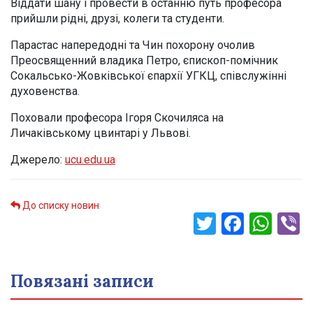
Віддати шану і провести в останню путь професора
прийшли рідні, друзі, колеги та студенти.
Парастас напередодні та Чин похорону очолив
Преосвященний владика Петро, єпископ-помічник
Сокальсько-Жовківської єпархії УГКЦ, співслужінні
духовенства.
Поховали професора Ігоря Скочиляса на
Личаківському цвинтарі у Львові.
Джерело:
ucu.edu.ua
До списку новин
Twitter
Faceb
Wha
V
Повязані записи