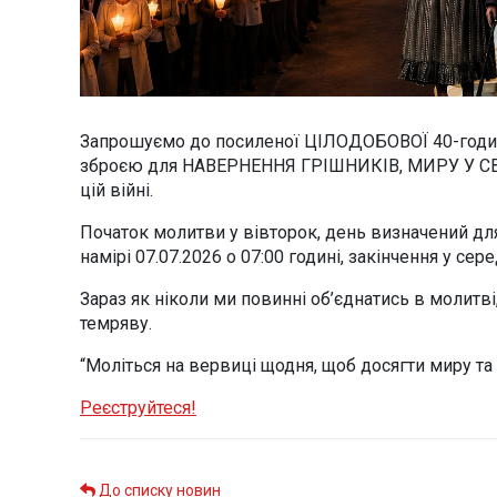
Запрошуємо до посиленої ЦІЛОДОБОВОЇ 40-годин
зброєю для НАВЕРНЕННЯ ГРІШНИКІВ, МИРУ У СВ
цій війні.
Початок молитви у вівторок, день визначений для
намірі 07.07.2026 о 07:00 годині, закінчення у сер
Зараз як ніколи ми повинні об’єднатись в молитв
темряву.
“Моліться на вервиці щодня, щоб досягти миру та 
Реєструйтеся!
До списку новин