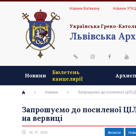
Новини Ватикану
Новини УГК
Українська Греко-Катол
Львівська Арх
Бюлетень
Новини
Архиєп
канцелярії
Новини
Запрошуємо до посиленої ЦІЛОД
Запрошуємо до посиленої ЦІ
на вервиці
06. 07. 2026
Анонси
Нов