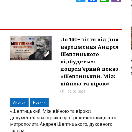
До 160-ліття від дня
народження Андрея
Шептицького
відбудеться
допрем’єрний показ
«Шептицький. Між
війною та вірою»
09. 07. 2025
Анонси
Новини
«Шептицький. Між війною та вірою» —
а
документальна стрічка про греко-католицького
митрополита Андрея Шептицького, духовного
лідера,...