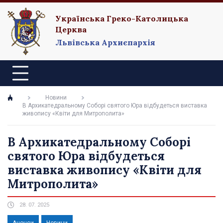
Українська Греко-Католицька
Церква
Львівська Архиєпархія
Новини
В Архикатедральному Соборі святого Юра відбудеться виставка
живопису «Квіти для Митрополита»
В Архикатедральному Соборі
святого Юра відбудеться
виставка живопису «Квіти для
Митрополита»
28. 07. 2025