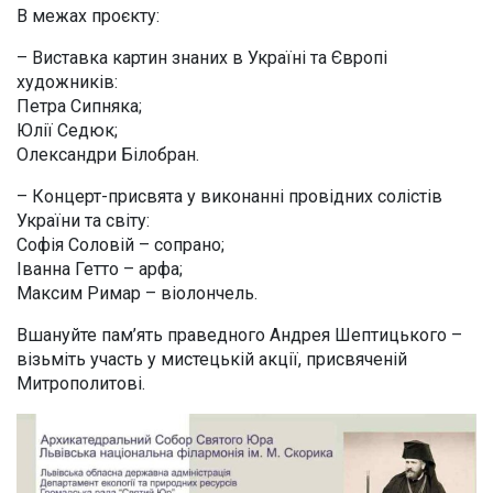
В межах проєкту:
– Виставка картин знаних в Україні та Європі
художників:
Петра Сипняка;
Юлії Седюк;
Олександри Білобран.
– Концерт-присвята у виконанні провідних солістів
України та світу:
Софія Соловій – сопрано;
Іванна Гетто – арфа;
Максим Римар – віолончель.
Вшануйте пам’ять праведного Андрея Шептицького –
візьміть участь у мистецькій акції, присвяченій
Митрополитові.