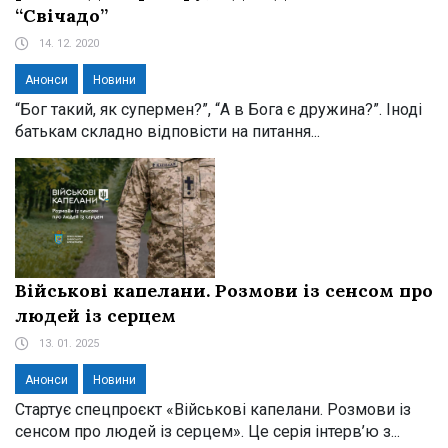
“Свічадо”
14. 12. 2020
Анонси
Новини
“Бог такий, як супермен?”, “А в Бога є дружина?”. Іноді
батькам складно відповісти на питання...
Військові капелани. Розмови із сенсом про
людей із серцем
13. 01. 2025
Анонси
Новини
Стартує спецпроєкт «Військові капелани. Розмови із
сенсом про людей із серцем». Це серія інтерв’ю з...