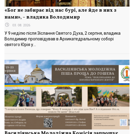
«Бог не забирає від нас бурі, але йде в них з
нами», - владика Володимир
03. 08. 2026
У 9 неділю після Зіслання Святого Духа, 2 серпня, владика
Володимир проповідував в Архикатедральному соборі
святого Юрія у...
Василіянська Молодіжна Комісія запрошує