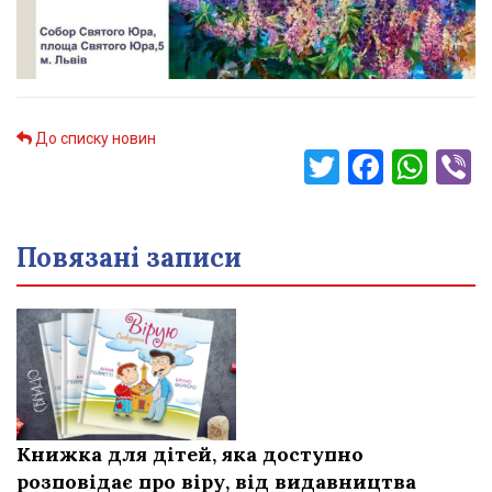
До списку новин
Twitter
Faceb
Wha
V
Повязані записи
Книжка для дітей, яка доступно
розповідає про віру, від видавництва