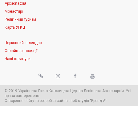
Архиєпархія
Монастирі
Релігійний туризм
Карта УГКЦ
Церковний календар
Онлайн трансляції
Наші структури
© 2019 Українська Греко-Католицька Церква Львівська Архиєпархія. Усі
права застережено.
Створення сайту
та
розробка сайтів
-
веб студія
"Бренд-А"