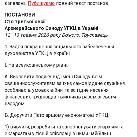
капелана.
Публікуємо
повний текст постанов.
ПОСТАНОВИ
Сто третьої сесії
Архиєрейського Синоду УГКЦ в Україні
12–13 травня 2026 року Божого, Трускавець
1. Задля покращення соціального забезпечення
духовенства УГКЦ в Україні:
І. На всеукраїнському рівні:
А. Висловити подяку від імені Синоду всім
священнослужителям за їхнє самовіддане служіння,
особливо в умовах війни, та за гідне несення
фінансових труднощів і викликів разом зі своїм
народом.
Б. Доручити Патріаршому економатові УГКЦ:
1) вивчити, розробити та запропонувати єпархіям та
екзархатам у тісній співпраці з ними найбільш