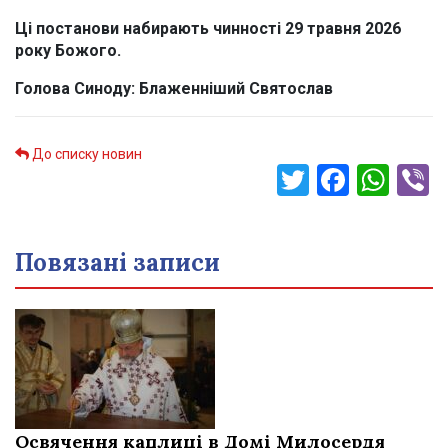
Ці постанови набирають чинності 29 травня 2026
року Божого.
Голова Синоду: Блаженніший Святослав
До списку новин
Twitter
Faceb
Wha
V
Повязані записи
Освячення каплиці в Домі Милосердя