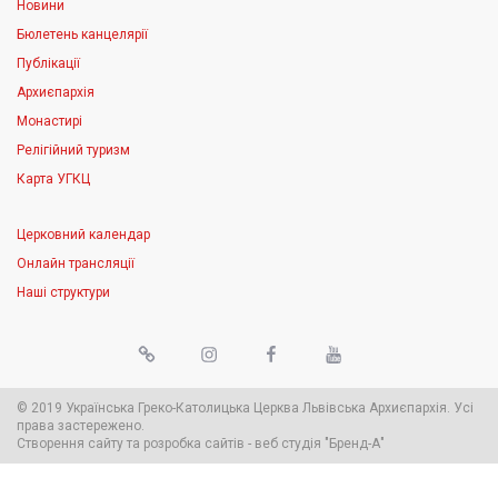
Новини
Бюлетень канцелярії
Публікації
Архиєпархія
Монастирі
Релігійний туризм
Карта УГКЦ
Церковний календар
Онлайн трансляції
Наші структури
© 2019 Українська Греко-Католицька Церква Львівська Архиєпархія. Усі
права застережено.
Створення сайту
та
розробка сайтів
-
веб студія
"Бренд-А"