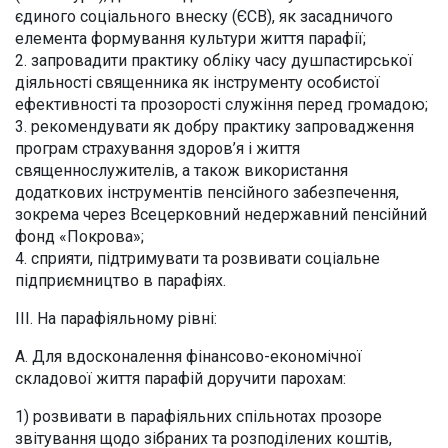
єдиного соціального внеску (ЄСВ), як засадничого
елемента формування культури життя парафії;
2. запровадити практику обліку часу душпастирської
діяльності священника як інструменту особистої
ефективності та прозорості служіння перед громадою;
3. рекомендувати як добру практику запровадження
програм страхування здоров’я і життя
священнослужителів, а також використання
додаткових інструментів пенсійного забезпечення,
зокрема через Всецерковний недержавний пенсійний
фонд «Покрова»;
4. сприяти, підтримувати та розвивати соціальне
підприємництво в парафіях.
ІІІ. На парафіяльному рівні:
А. Для вдосконалення фінансово-економічної
складової життя парафій доручити парохам:
1) розвивати в парафіяльних спільнотах прозоре
звітування щодо зібраних та розподілених коштів,