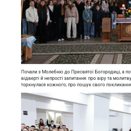
Почали з Молебню до Пресвятої Богородиці, а п
відверті й непрості запитання: про віру та молитв
торкнулася кожного; про пошук свого покликання,