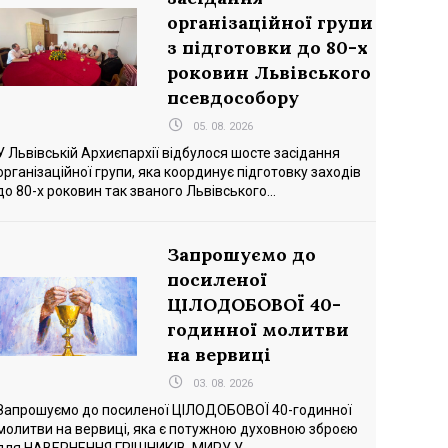
організаційної групи
з підготовки до 80-х
роковин Львівського
псевдособору
05. 08. 2026
У Львівській Архиєпархії відбулося шосте засідання
організаційної групи, яка координує підготовку заходів
до 80-х роковин так званого Львівського...
Запрошуємо до
посиленої
ЦІЛОДОБОВОЇ 40-
годинної молитви
на вервиці
03. 08. 2026
Запрошуємо до посиленої ЦІЛОДОБОВОЇ 40-годинної
молитви на вервиці, яка є потужною духовною зброєю