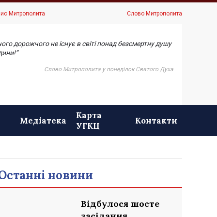
ис Митрополита
Слово Митрополита
чого дорожчого не існує в світі понад безсмертну душу
ини!”
Слово Митрополита у понеділок Святого Духа
Карта
Медіатека
Контакти
УГКЦ
Останні новини
Відбулося шосте
засідання