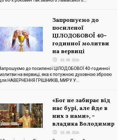
до 80-х роковин так званого Львівського...
Запрошуємо до
посиленої
ЦІЛОДОБОВОЇ 40-
годинної молитви
на вервиці
03. 08. 2026
Запрошуємо до посиленої ЦІЛОДОБОВОЇ 40-годинної
молитви на вервиці, яка є потужною духовною зброєю
для НАВЕРНЕННЯ ГРІШНИКІВ, МИРУ У...
«Бог не забирає від
нас бурі, але йде в
них з нами», -
владика Володимир
03. 08. 2026