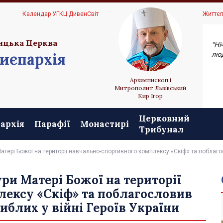
Ц
Календар УГКЦ ДивенСвіт
Життєп
ицька Церква
“Ні
иєпархія
люд
Архиєпископ і
Митрополит Львівський
Кир Ігор
Церковний
архія
Парафії
Монастирі
Трибунал
атері Божої на території навчально-спортивного комплексу «Скіф» та поблагос
ри Матері Божої на території
ексу «Скіф» та поблагословив
иблих у війні Героїв України