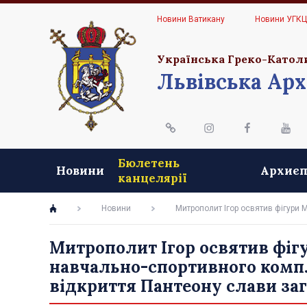
Новини Ватикану
Новини УГК
Українська Греко-Катол
Львівська Арх
Бюлетень
Новини
Архиєп
канцелярії
Новини
Митрополит Ігор освятив фігури М
Митрополит Ігор освятив фігу
навчально-спортивного компл
відкриття Пантеону слави заг