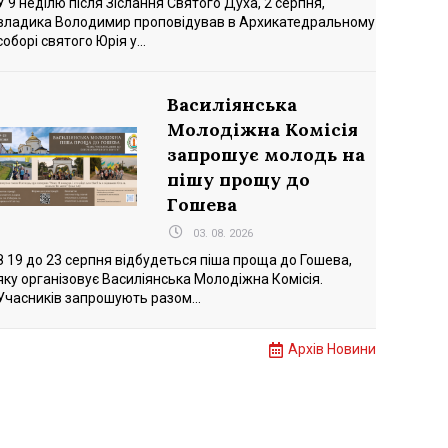
У 9 неділю після Зіслання Святого Духа, 2 серпня,
владика Володимир проповідував в Архикатедральному
соборі святого Юрія у...
Василіянська
Молодіжна Комісія
запрошує молодь на
пішу прощу до
Гошева
03. 08. 2026
З 19 до 23 серпня відбудеться піша проща до Гошева,
яку організовує Василіянська Молодіжна Комісія.
Учасників запрошують разом...
Архів Новини