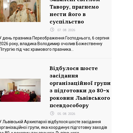
Тавору, прагнемо
нести його в
суспільство
07. 08. 2026
У день празника Переображення Господнього, 6 серпня
2026 року, владика Володимир очолив Божественну
Літургію під час храмового празника...
Відбулося шосте
засідання
організаційної групи
з підготовки до 80-х
роковин Львівського
псевдособору
05. 08. 2026
У Львівській Архиєпархії відбулося шосте засідання
організаційної групи, яка координує підготовку заходів