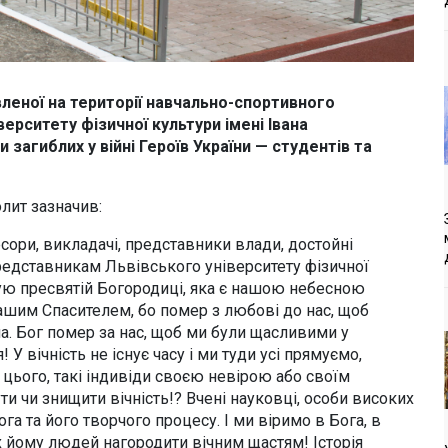
вленої на території навчально-спортивного
рситету фізичної культури імені Івана
загиблих у війні Героїв України — студентів та
олит зазначив:
ори, викладачі, представники влади, достойні
 представникам Львівського університету фізичної
тую пресвятій Богородиці, яка є нашою небесною
нашим Спасителем, бо помер з любові до нас, щоб
а. Бог помер за нас, щоб ми були щасливими у
я! У вічність не існує часу і ми туди усі прямуємо,
 цього, такі індивіди своєю невірою або своїм
и чи знищити вічність!? Вчені науковці, особи високих
га та його творчого процесу. І ми віримо в Бога, в
них йому людей нагородити вічним щастям! Історія