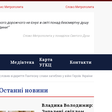
ис Митрополита
Слово Митрополита
чого дорожчого не існує в світі понад безсмертну душу
ини!”
Слово Митрополита у понеділок Святого Духа
Карта
Медіатека
Контакти
УГКЦ
ловив відкриття Пантеону слави загиблих у війні Героїв України
Останні новини
Владика Володимир:
Запалені світлом