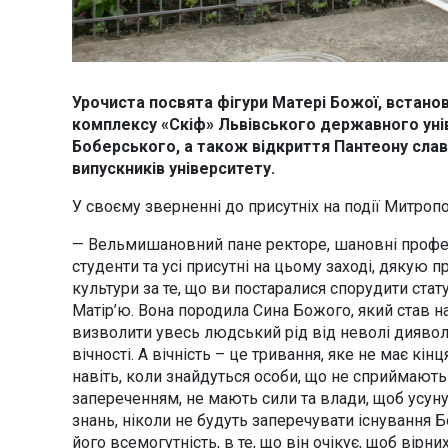
Урочиста посвята фігури Матері Божої, встано
комплексу «Скіф» Львівського державного уніве
Боберського, а також відкриття Пантеону слави 
випускників університету.
У своєму зверненні до присутніх на події Митроп
— Вельмишановний пане ректоре, шановні профес
студенти та усі присутні на цьому заході, дякую
культури за те, що ви постаралися спорудити ста
Матір’ю. Вона породила Сина Божого, який став 
визволити увесь людський рід від неволі диявол
вічності. А вічність – це тривання, яке не має кінц
навіть, коли знайдуться особи, що не сприймають
запереченням, не мають сили та влади, щоб усунут
знань, ніколи не будуть заперечувати існування Бо
його всемогутність, в те, що він очікує, щоб вір