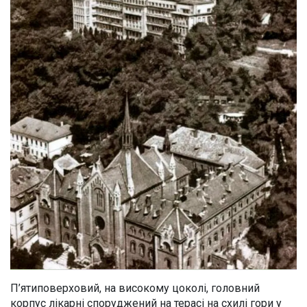
П’ятиповерховий, на високому цоколі, головний
корпус лікарні споруджений на терасі на схилі гори у