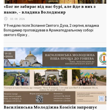
«Бог не забирає від нас бурі, але йде в них з
нами», - владика Володимир
03. 08. 2026
У 9 неділю після Зіслання Святого Духа, 2 серпня, владика
Володимир проповідував в Архикатедральному соборі
святого Юрія у...
Василіянська Молодіжна Комісія запрошує