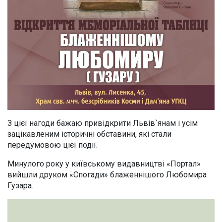
З цієї нагоди бажаю привідкрити Львів`янам і усім
зацікавленим історичні обставини, які стали
передумовою цієї події.
Минулого року у київському видавництві «Портал»
вийшли друком «Спогади» блаженнішого Любомира
Гузара.