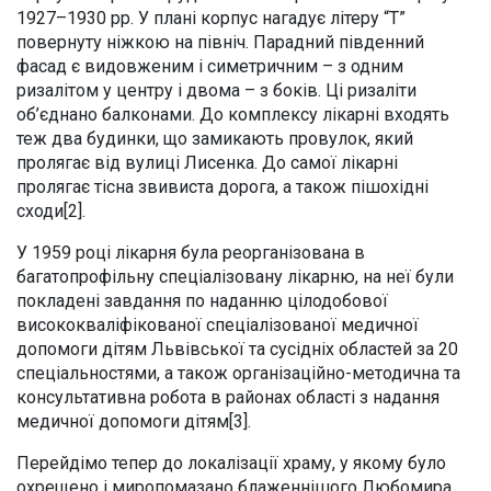
1927–1930 рр. У плані корпус нагадує літеру “Т”
повернуту ніжкою на північ. Парадний південний
фасад є видовженим і симетричним – з одним
ризалітом у центру і двома – з боків. Ці ризаліти
об’єднано балконами. До комплексу лікарні входять
теж два будинки, що замикають провулок, який
пролягає від вулиці Лисенка. До самої лікарні
пролягає тісна звивиста дорога, а також пішохідні
сходи[2].
У 1959 році лікарня була реорганізована в
багатопрофільну спеціалізовану лікарню, на неї були
покладені завдання по наданню цілодобової
висококваліфікованої спеціалізованої медичної
допомоги дітям Львівської та сусідніх областей за 20
спеціальностями, а також організаційно-методична та
консультативна робота в районах області з надання
медичної допомоги дітям[3].
Перейдімо тепер до локалізації храму, у якому було
охрещено і миропомазано блаженнішого Любомира