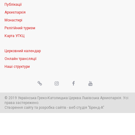
Публікації
Архиєпархія
Монастирі
Релігійний туризм
Карта УГКЦ
Церковний календар
Онлайн трансляції
Наші структури
© 2019 Українська Греко-Католицька Церква Львівська Архиєпархія. Усі
права застережено.
Створення сайту
та
розробка сайтів
-
веб студія
"Бренд-А"