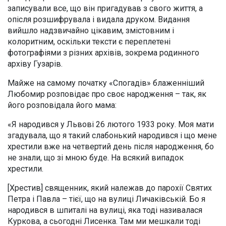
записували все, що він пригадував з свого життя, а
опісля розшифрувала і видала друком. Видання
вийшло надзвичайно цікавим, змістовним і
колоритним, оскільки тексти є переплетені
фотографіями з різних архівів, зокрема родинного
архіву Гузарів.
Майже на самому початку «Спогадів» блаженніший
Любомир розповідає про своє народження – так, як
його розповідала його мама:
«Я народився у Львові 26 лютого 1933 року. Моя мати
згадувала, що я такий слабонький народився і що мене
хрестили вже на четвертий день після народження, бо
не знали, що зі мною буде. На всякий випадок
хрестили.
[Хрестив] священник, який належав до парохії Святих
Петра і Павла – тієї, що на вулиці Личаківській. Бо я
народився в шпиталі на вулиці, яка тоді називалася
Куркова, а сьогодні Лисенка. Там ми мешкали тоді