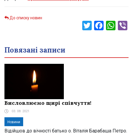
До списку новин
Twitter
Faceb
Wha
V
Повязані записи
Висловлюємо щирі співчуття!
03. 08. 2021
Новини
Відійшов до вічності батько о. Віталія Барабаша Петро.