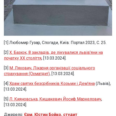
[1] Любомир Гузар, Спогади, Київ: Портал 2023, С. 25.
[2]
Х. Базюк, 8 закладів, де лікувалися львів’яни на
початку XX століття
, [13.03.2024].
[3]
М. Ляхович, Лікарня організації соціального
страхування (Охматдит)
, [13.03.2024].
[4]
Храм святих безсрібників Козьми і Дем’яна
(Львів),
[13.03.2024].
[5]
Л. Кияновська, Кишакевич Йосиф Маркелович
,
[13.03.2024].
Джерело:
Єрм. Юстин Бойко, студит