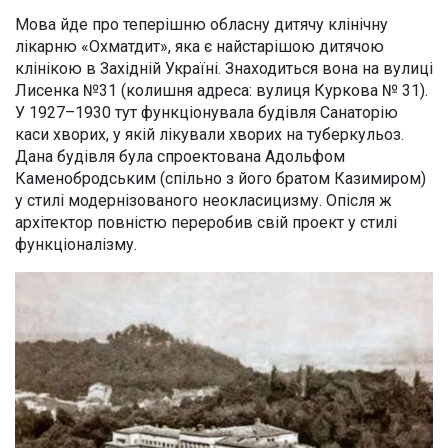
Мова йде про теперішню обласну дитячу клінічну
лікарню «Охматдит», яка є найстарішою дитячою
клінікою в Західній Україні. Знаходиться вона на вулиці
Лисенка №31 (колишня адреса: вулиця Куркова № 31).
У 1927–1930 тут функціонувала будівля Санаторію
каси хворих, у якій лікували хворих на туберкульоз.
Дана будівля була спроектована Адольфом
Каменобродським (спільно з його братом Казимиром)
у стилі модернізованого неокласицизму. Опісля ж
архітектор повністю переробив свій проект у стилі
функціоналізму.