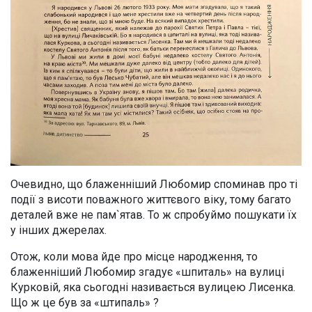
Очевидно, що блаженніший Любомир споминав про ті
події з висоти поважного життєвого віку, тому багато
деталей вже не пам`ятав. То ж спробуймо пошукати їх
у інших джерелах.
Отож, коли мова йде про місце народження, то
блаженніший Любомир згадує «шпиталь» на вулиці
Курковій, яка сьогодні називається вулицею Лисенка.
Що ж це був за «штипаль» ?