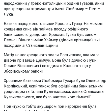
народжений у греко-католицькій родині Гузарів, який
при хрещення отримав три імені: Любомир – Лев –
Лука.
Батька народженого звали Ярослав Гузар. На момент
хрещення сина він займав посаду офіційного
банківського урядовця. Ярослав Гузав був сином
Леона і Вільгельміни Хаймер (дівоче прізвище), які
походили зі Станіславівщини.
Матір новоохрещеного звали Ростислава, яка мала
дівоче прізвище Демчук. Вона була дочкою Луки і
Галини Білинкевич і походила з Кального, що у
Зборівському районі.
Хресними батьками Любомира Гузара були Олександр
Карпінський, який також був офіційним банківським
урядовцем та Галина Кулачковська, жінка Станіслава
Кулачковського, яка була вчителькою гімназії.
Повитухою тобто акушером при народженні була