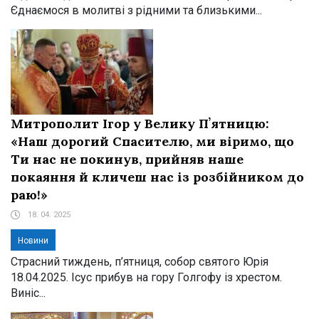
Єднаємося в молитві з рідними та близькими...
Митрополит Ігор у Велику Пʼятницю:
«Наш дорогий Спасителю, ми віримо, що
Ти нас не покинув, прийняв наше
покаяння й кличеш нас із розбійником до
раю!»
18. 04. 2025
Новини
Страсний тиждень, п’ятниця, собор святого Юрія
18.04.2025. Ісус прибув на гору Голгофу із хрестом.
Виніс...