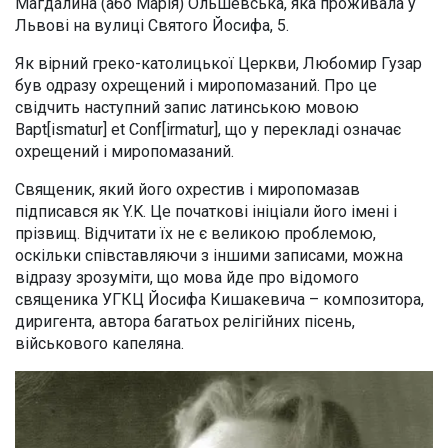
Магдалина (або Марія) Ольшевська, яка проживала у
Львові на вулиці Святого Йосифа, 5.
Як вірний греко-католицької Церкви, Любомир Гузар
був одразу охрещений і миропомазаний. Про це
свідчить наступний запис латинською мовою
Bapt[ismatur] et Conf[irmatur], що у перекладі означає
охрещений і миропомазаний.
Священик, який його охрестив і миропомазав
підписався як Y.K. Це початкові ініціали його імені і
прізвищ. Відчитати їх не є великою проблемою,
оскільки співставляючи з іншими записами, можна
відразу зрозуміти, що мова йде про відомого
священика УГКЦ Йосифа Кишакевича – композитора,
диригента, автора багатьох релігійних пісень,
військового капеляна.