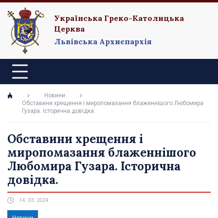
Українська Греко-Католицька
Церква
Львівська Архиєпархія
Новини
Обставини хрещення і миропомазання блаженнішого Любомира
Гузара. Історична довідка.
Обставини хрещення і
миропомазання блаженнішого
Любомира Гузара. Історична
довідка.
14. 03. 2024