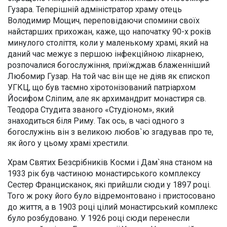
Гузара. Теперішній адміністратор храму отець
Володимир Мощич, переповідаючи спомини своїх
найстарших прихожан, каже, що напочатку 90-х років
минулого століття, коли у маленькому храмі, який на
даний час межує з першою інфекційною лікарнею,
розпочалися богослужіння, приїжджав блаженніший
Любомир Гузар. На той час він ще не діяв як єпископ
УГКЦ, що був таємно хіротонізований патріархом
Йосифом Сліпим, але як архимандрит монастиря св.
Теодора Студита званого «Студіоном», який
знаходиться біля Риму. Так ось, в часі одного з
богослужінь він з великою любов`ю згадував про те,
як його у цьому храмі хрестили.
Храм Святих Безсрібників Косми і Дам`яна станом на
1933 рік був частиною монастирського комплексу
Сестер Францисканок, які прийшли сюди у 1897 році.
Того ж року його було відремонтовано і пристосовано
до життя, а в 1903 році цілий монастирський комплекс
було розбудовано. У 1926 році сюди перенесли