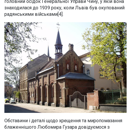
головний осідок Генеральної Управи Чину, у якій вона
знаходилася до 1939 року, коли Львів був окупований
радянськими військами[4].
Обставини і деталі щодо хрещення та миропомазання
блаженнішого Любомира Гузара довідуємося з