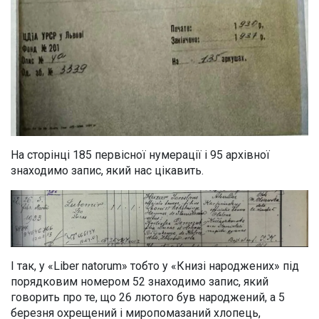
На сторінці 185 первісної нумерації і 95 архівної
знаходимо запис, який нас цікавить.
І так, у «Liber natorum» тобто у «Книзі народжених» під
порядковим номером 52 знаходимо запис, який
говорить про те, що 26 лютого був народжений, а 5
березня охрещений і миропомазаний хлопець,