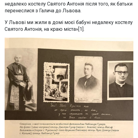
недалеко костелу Святого Антонія після того, як батьки
перенеслися з Галича до Львова.
У Львові ми жили в домі моєї бабуні недалеку костелу
Святого Антонія, на краю міста»[1].