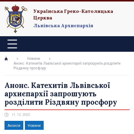
Українська Греко-Католицька
Церква
Львівська Архиєпархія
Новини
Анонс. Катехитів Львівської архиєпархії запрошують розділити
Різдвяну просфору
Анонс. Катехитів Львівської
архиєпархії запрошують
розділити Різдвяну просфору
11. 12. 2023
Анонси
Новини