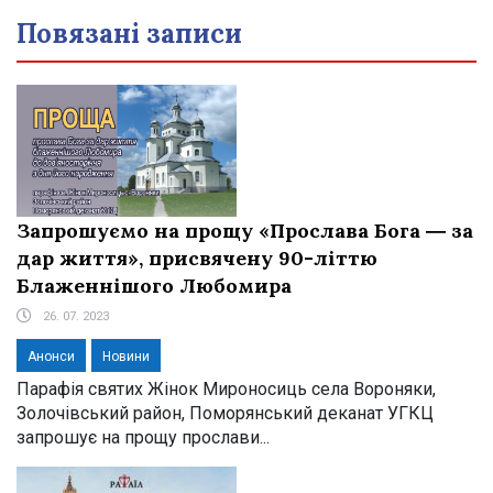
Повязані записи
Запрошуємо на прощу «Прослава Бога ― за
дар життя», присвячену 90-літтю
Блаженнішого Любомира
26. 07. 2023
Анонси
Новини
Парафія святих Жінок Мироносиць села Вороняки,
Золочівський район, Поморянський деканат УГКЦ
запрошує на прощу прослави...