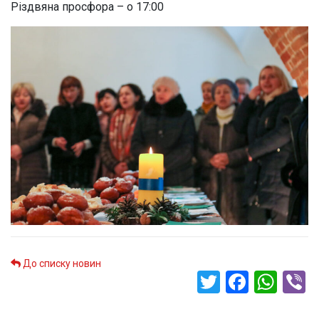
Різдвяна просфора – о 17:00
До списку новин
Twitter
Faceb
Wha
V