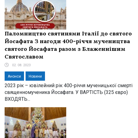
Паломництво святинями Італії до святого
Йосафата З нагоди 400-річчя мучеництва
святого Йосафата разом з Блаженнішим
Святославом
02. 08. 2023
Анонси
Новини
2023 рік – ювілейний рік 400-річчя мученицької смерті
священномученика Йосафата. У ВАРТІСТЬ (325 євро)
ВХОДЯТЬ...