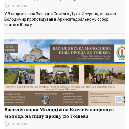
03. 08. 2026
У 9 неділю після Зіслання Святого Духа, 2 серпня, владика
Володимир проповідував в Архикатедральному соборі
святого Юрія у...
Василіянська Молодіжна Комісія запрошує
молодь на пішу прощу до Гошева
03. 08. 2026