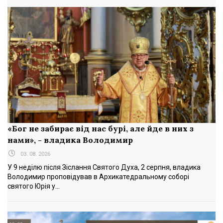
«Бог не забирає від нас бурі, але йде в них з
нами», - владика Володимир
03. 08. 2026
У 9 неділю після Зіслання Святого Духа, 2 серпня, владика
Володимир проповідував в Архикатедральному соборі
святого Юрія у...