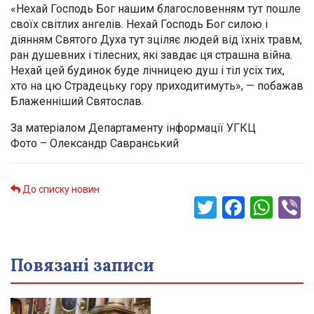
«Нехай Господь Бог нашим благословенням тут пошле
своїх світлих ангелів. Нехай Господь Бог силою і
діянням Святого Духа тут зціляє людей від їхніх травм,
ран душевних і тілесних, які завдає ця страшна війна.
Нехай цей будинок буде лічницею душ і тіл усіх тих,
хто на цю Страдецьку гору приходитимуть», — побажав
Блаженніший Святослав.
За матеріалом Департаменту інформації УГКЦ
Фото – Олександр Савранський
До списку новин
Twitter
Faceb
Wha
V
Повязані записи