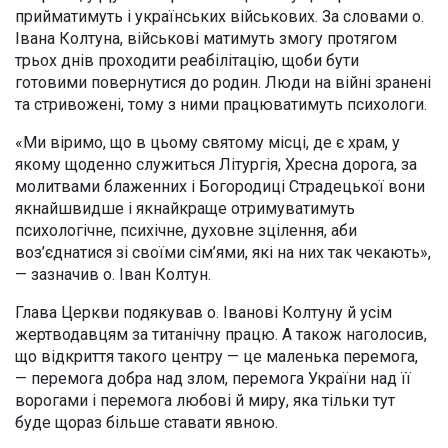
прийматимуть і українських військових. За словами о.
Івана Колтуна, військові матимуть змогу протягом
трьох днів проходити реабілітацію, щоби бути
готовими повернутися до родин. Люди на війні зранені
та стривожені, тому з ними працюватимуть психологи.
«Ми віримо, що в цьому святому місці, де є храм, у
якому щоденно служиться Літургія, Хресна дорога, за
молитвами блаженних і Богородиці Страдецької вони
якнайшвидше і якнайкраще отримуватимуть
психологічне, психічне, духовне зцілення, аби
воз’єднатися зі своїми сім’ями, які на них так чекають»,
— зазначив о. Іван Колтун.
Глава Церкви подякував о. Іванові Колтуну й усім
жертводавцям за титанічну працю. А також наголосив,
що відкриття такого центру — це маленька перемога,
— перемога добра над злом, перемога України над її
ворогами і перемога любові й миру, яка тільки тут
буде щораз більше ставати явною.