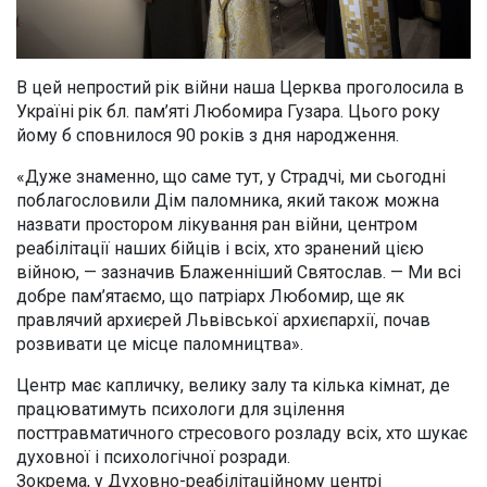
В цей непростий рік війни наша Церква проголосила в
Україні рік бл. пам’яті Любомира Гузара. Цього року
йому б сповнилося 90 років з дня народження.
«Дуже знаменно, що саме тут, у Страдчі, ми сьогодні
поблагословили Дім паломника, який також можна
назвати простором лікування ран війни, центром
реабілітації наших бійців і всіх, хто зранений цією
війною, — зазначив Блаженніший Святослав. — Ми всі
добре пам’ятаємо, що патріарх Любомир, ще як
правлячий архиєрей Львівської архиєпархії, почав
розвивати це місце паломництва».
Центр має капличку, велику залу та кілька кімнат, де
працюватимуть психологи для зцілення
посттравматичного стресового розладу всіх, хто шукає
духовної і психологічної розради.
Зокрема, у Духовно-реабілітаційному центрі