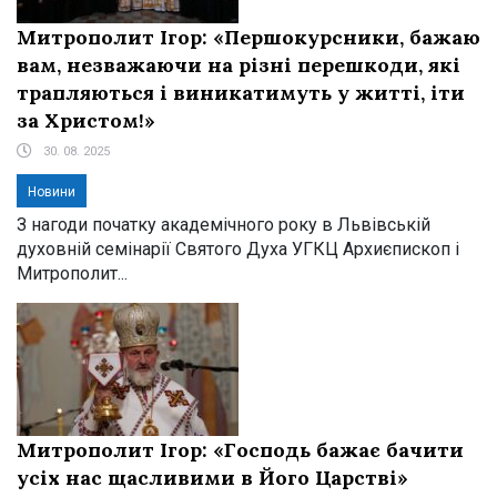
Митрополит Ігор: «Першокурсники, бажаю
вам, незважаючи на різні перешкоди, які
трапляються і виникатимуть у житті, іти
за Христом!»
30. 08. 2025
Новини
З нагоди початку академічного року в Львівській
духовній семінарії Святого Духа УГКЦ Архиєпископ і
Митрополит...
Митрополит Ігор: «Господь бажає бачити
усіх нас щасливими в Його Царстві»