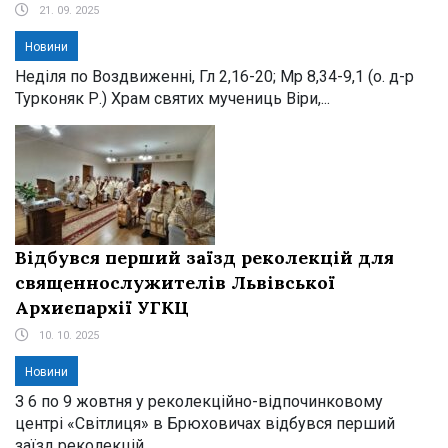
21. 09. 2025
Новини
Неділя по Воздвиженні, Гл 2,16-20; Мр 8,34-9,1 (о. д-р
Турконяк Р.) Храм святих мучениць Віри,...
Відбувся перший заїзд реколекцій для
священнослужителів Львівської
Архиєпархії УГКЦ
10. 10. 2025
Новини
З 6 по 9 жовтня у реколекційно-відпочинковому
центрі «Світлиця» в Брюховичах відбувся перший
заїзд реколекцій...