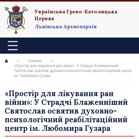
Українська Греко-Католицька
Церква
Львівська Архиєпархія
Новини
«Простір для лікування ран війни»: У Страдчі Блаженніший
Святослав освятив духовно-психологічний реабілітаційний центр
ім. Любомира Гузара
«Простір для лікування ран
війни»: У Страдчі Блаженніший
Святослав освятив духовно-
психологічний реабілітаційний
центр ім. Любомира Гузара