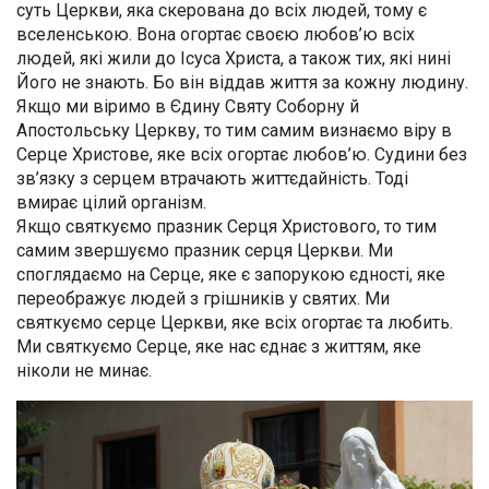
суть Церкви, яка скерована до всіх людей, тому є
вселенською. Вона огортає своєю любов’ю всіх
людей, які жили до Ісуса Христа, а також тих, які нині
Його не знають. Бо він віддав життя за кожну людину.
Якщо ми віримо в Єдину Святу Соборну й
Апостольську Церкву, то тим самим визнаємо віру в
Серце Христове, яке всіх огортає любов’ю. Судини без
зв’язку з серцем втрачають життєдайність. Тоді
вмирає цілий організм.
Якщо святкуємо празник Серця Христового, то тим
самим звершуємо празник серця Церкви. Ми
споглядаємо на Серце, яке є запорукою єдності, яке
переображує людей з грішників у святих. Ми
святкуємо серце Церкви, яке всіх огортає та любить.
Ми святкуємо Серце, яке нас єднає з життям, яке
ніколи не минає.