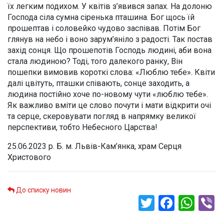
їх легким подихом. У квітів з’явився запах. На долоню
Господа сіла сумна сіренька пташина. Бог щось їй
прошептав і соловейко чудово заспівав. Потім Бог
глянув на небо і воно зарум’яніло з радості. Так постав
захід сонця. Що прошепотів Господь людині, аби вона
стала людиною? Тоді, того далекого ранку, Він
пошепки вимовив короткі слова: «Люблю тебе». Квіти
далі цвітуть, пташки співають, сонце заходить, а
людина постійно хоче по-новому чути «люблю тебе».
Як важливо вміти це слово почути і мати відкрити очі
та серце, скеровувати погляд в напрямку великої
перспективи, тобто Небесного Царства!
25.06.2023 р. Б. м. Львів-Кам’янка, храм Серця
Христового
До списку новин
Twitter
Faceb
Wha
V