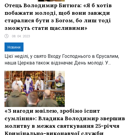
Отець Володимир Битюга: «Я б хотів
побажати молоді, щоб вони завжди
старалися бути з Богом, бо лиш тоді
зможуть стати щасливими»
08. 04. 2023
Новини
Цієї неділі, у свято Входу Господнього в Єрусалим,
наша Церква також відзначає День молоді. У...
«З нагоди ювілею, зробімо іспит
сумління»: Владика Володимир звершив
молитву в межах святкування 25-річчя
Кримінально-виконавчої служби