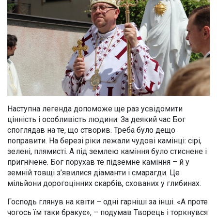
Наступна легенда допоможе ще раз усвідомити
цінність і особливість людини: За деякий час Бог
споглядав на те, що створив. Треба було дещо
поправити. На березі ріки лежали чудові камінці: сірі,
зелені, плямисті. А під землею каміння було стиснене і
пригнічене. Бог порухав те підземне каміння – й у
земній товщі з’явилися діаманти і смарагди. Це
мільйони дорогоцінних скарбів, схованих у глибинах.
Господь глянув на квіти – одні гарніші за інші. «А проте
чогось їм таки бракує», – подумав Творець і торкнувся