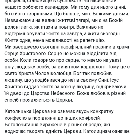
професія, становище в суспільстві чи насиченість
нашого робочого календаря. Ми тому для нього цінні,
бо є його творіннями. Що більше, ми є Божими дітьми.
Незважаючи на великі життєві тягарі, ми є на Божій
долоні легкі, як птахи в повітрі. Важливо не
відтерміновувати життя на завтра, а жити сьогодні.
Життя одне, нема можливості на репетицію.
Ми звершуємо сьогодні парафіяльний празник в храмі
Серця Христового. Серце не можна відділити від
особи. Коли говоримо про серце, то маємо на увазі
цілу людську особу, за винятком кардіології. Тому це є
свято Христа Чоловіколюбця. Бог так полюбив
людину, що уподібнився до неї в своєму Сині. Ісус
Христос віддає життя за кожну людину, відкриваючи
їй двері до Царства Небесного. Божа любов в різний
спосіб проявляється в Церкві.
Католицька Церква не означає якусь конкретну
конфесію в порівнянні до інших конфесій.
Богопочитання виражене в різних обрядах, які
водночас творять єдність Церкви. Католицизм означає