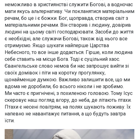
неможливо в християнстві служити Богові, а водночас
мати якусь альтернативу. Чи покланятися матеріальним
речам, бо це і є божки. Бог, щоправда, створив світ з
матеріальними речами. Він створив і людину, довірив
людині на цьому світі господарювати. Засоби до життя
є необхідні, але служачи Богові, також від нього все
отримуємо. Якщо шукати найперше Царства
Небесного, то все інше додається. Гірше, коли людина
себе ставить на місце Бога. Тоді є суцільний хаос.
Євангельське слово немов би нас запрошує вийти зі
своїх домівок і піти на коротку прогулянку,
щонайменше думкою. Важливо залишити все, що ми
вдома не доробили, бо всього ніколи і не зробимо.
Ми часто є пригнічені, з похиленою головою. Тому Ісус
скеровує наш погляд вгору, до неба, де літають птахи.
Птахи є несені повітрям, на полях шукають поживу. Їх
напевно не навантажує питання, а що будуть завтра
їсти.