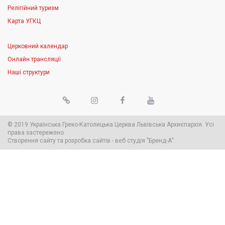
Релігійний туризм
Карта УГКЦ
Церковний календар
Онлайн трансляції
Наші структури
© 2019 Українська Греко-Католицька Церква Львівська Архиєпархія. Усі
права застережено.
Створення сайту
та
розробка сайтів
-
веб студія
"Бренд-А"