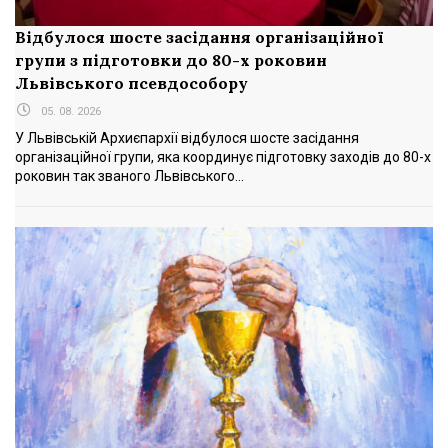
Відбулося шосте засідання організаційної
групи з підготовки до 80-х роковин
Львівського псевдособору
05. 08. 2026
У Львівській Архиєпархії відбулося шосте засідання
організаційної групи, яка координує підготовку заходів до 80-х
роковин так званого Львівського...