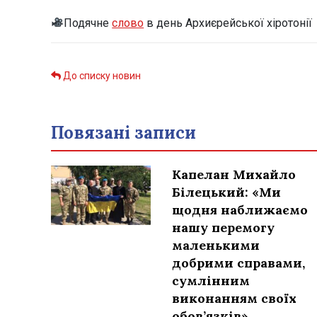
Подячне
слово
в день Архиєрейської хіротонії
До списку новин
Повязані записи
Капелан Михайло
Білецький: «Ми
щодня наближаємо
нашу перемогу
маленькими
добрими справами,
сумлінним
виконанням своїх
обов’язків»