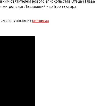
овним святителем нового єпископа став Отець і Глава
 митрополит Львівський кир Ігор та єпарх
димира в архівних
світлинах