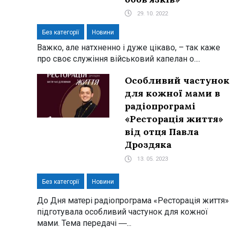
29. 10. 2022
Без категорії
Новини
Важко, але натхненно і дуже цікаво, – так каже
про своє служіння військовий капелан о....
Особливий частунок
для кожної мами в
радіопрограмі
«Ресторація життя»
від отця Павла
Дроздяка
13. 05. 2023
Без категорії
Новини
До Дня матері радіопрограма «Ресторація життя»
підготувала особливий частунок для кожної
мами. Тема передачі ―...