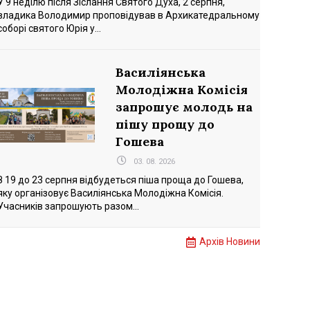
У 9 неділю після Зіслання Святого Духа, 2 серпня,
владика Володимир проповідував в Архикатедральному
соборі святого Юрія у...
Василіянська
Молодіжна Комісія
запрошує молодь на
пішу прощу до
Гошева
03. 08. 2026
З 19 до 23 серпня відбудеться піша проща до Гошева,
яку організовує Василіянська Молодіжна Комісія.
Учасників запрошують разом...
Архів Новини