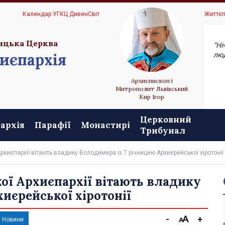
Ц
Календар УГКЦ ДивенСвіт
Життєп
ицька Церква
“Ні
иєпархія
люд
Архиєпископ і
Митрополит Львівський
Кир Ігор
Церковний
архія
Парафії
Монастирі
Трибунал
Архиєпархії вітають владику Володимира із 7 річницею Архиєрейської хіротонії
кої Архиєпархії вітають владику
иєрейської хіротонії
-
+
Новини