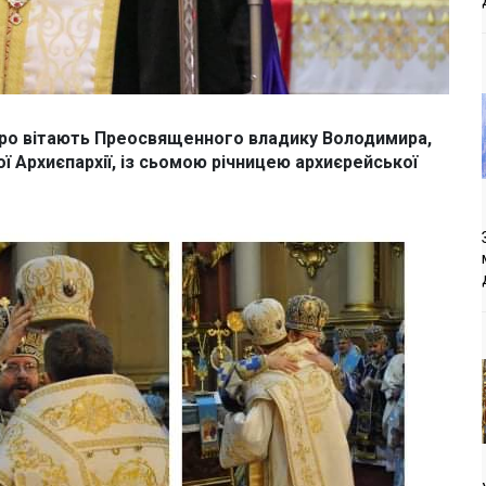
щиро вітають Преосвященного владику Володимира,
ї Архиєпархії, із сьомою річницею архиєрейської