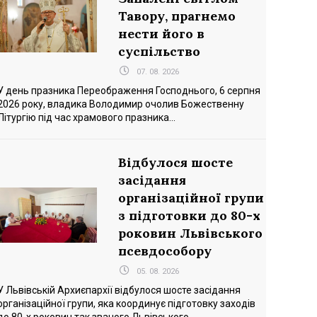
Тавору, прагнемо
нести його в
суспільство
07. 08. 2026
У день празника Переображення Господнього, 6 серпня
2026 року, владика Володимир очолив Божественну
Літургію під час храмового празника...
Відбулося шосте
засідання
організаційної групи
з підготовки до 80-х
роковин Львівського
псевдособору
05. 08. 2026
У Львівській Архиєпархії відбулося шосте засідання
організаційної групи, яка координує підготовку заходів