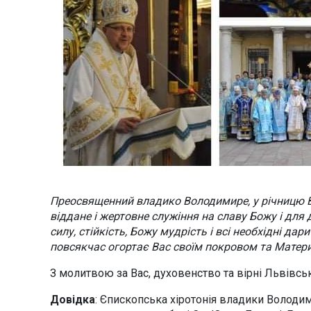
Преосвященний владико Володимире, у річницю 
віддане і жертовне служіння на славу Божу і для
силу, стійкість, Божу мудрість і всі необхідні д
повсякчас огортає Вас своїм покровом та Матер
З молитвою за Вас, духовенство та вірні Львівськ
Довідка
: Єпископська хіротонія владики Володим