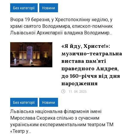
Без категорії
Новини
Вчора 19 березня, у Хрестопоклінну неділю, у
храмі святого Володимира, єпископ-помічник
Львівської Архиєпархії владика Володимир...
«Я йду, Христе!»:
музично-театральна
вистава пам’яті
праведного Андрея,
до 160-річчя від дня
народження
11. 04. 2025
Без категорії
Новини
Львівська національна філармонія імені
Мирослава Скорика спільно з сучасним
українським експериментальним театром ТМ
«Театр у...