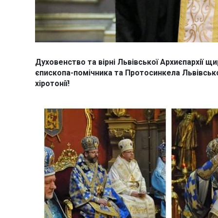
Духовенство та вірні Львівської Архиєпархії 
єпископа-помічника та Протосинкела Львівсько
хіротонії!