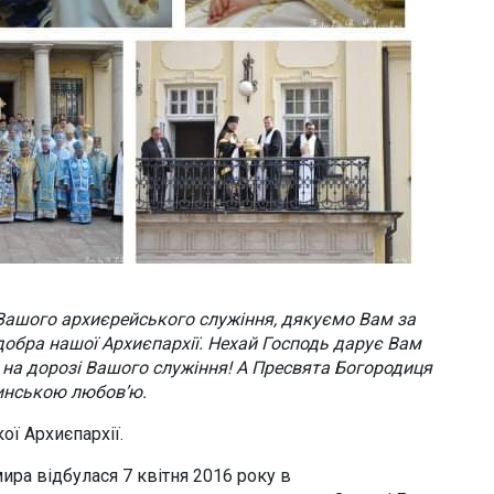
Вашого архиєрейського служіння, дякуємо Вам за
 добра нашої Архиєпархії. Нехай Господь дарує Вам
ари на дорозі Вашого служіння! А Пресвята Богородиця
инською любов’ю.
ої Архиєпархії.
ира відбулася 7 квітня 2016 року в