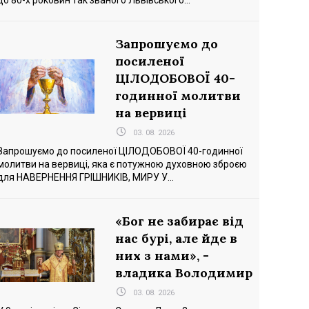
до 80-х роковин так званого Львівського...
Запрошуємо до
посиленої
ЦІЛОДОБОВОЇ 40-
годинної молитви
на вервиці
03. 08. 2026
Запрошуємо до посиленої ЦІЛОДОБОВОЇ 40-годинної
молитви на вервиці, яка є потужною духовною зброєю
для НАВЕРНЕННЯ ГРІШНИКІВ, МИРУ У...
«Бог не забирає від
нас бурі, але йде в
них з нами», -
владика Володимир
03. 08. 2026