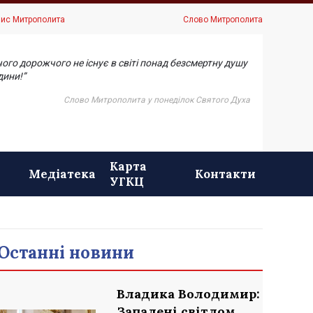
ис Митрополита
Слово Митрополита
чого дорожчого не існує в світі понад безсмертну душу
ини!”
Слово Митрополита у понеділок Святого Духа
Карта
Медіатека
Контакти
УГКЦ
Останні новини
Владика Володимир:
Запалені світлом