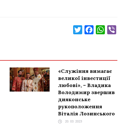
Twitter
Faceboo
What
Vi
«Служіння вимагає
великої інвестиції
любові», – Владика
Володимир звершив
дияконське
рукоположення
Віталія Лозинського
20. 03. 2023