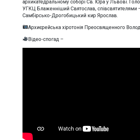
архикатедральному соборі Св. Юра у Львові. Гол
УГКЦ Блаженніший Святослав, співсвятителями —
Самбірсько-Дрогобицький кир Ярослав.
Архиєрейська хіротонія Преосвященного Воло
Відео-спогад –