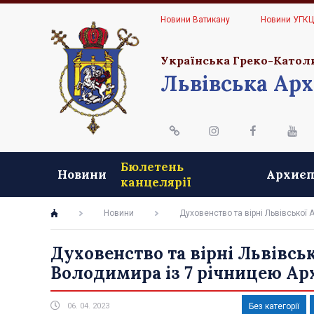
Новини Ватикану
Новини УГК
Українська Греко-Катол
Львівська Арх
Бюлетень
Новини
Архиєп
канцелярії
Новини
Духовенство та вірні Львівської 
Духовенство та вірні Львівсь
Володимира із 7 річницею Арх
06. 04. 2023
Без категорії