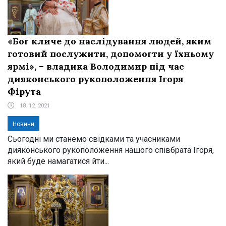
«Бог кличе до наслідування людей, яким
готовий послужити, допомогти у їхньому
ярмі», – владика Володимир під час
дияконського рукоположення Ігоря
Фірута
18. 12. 2021
Новини
Сьогодні ми станемо свідками та учасниками
дияконського рукоположення нашого співбрата Ігоря,
який буде намагатися йти...