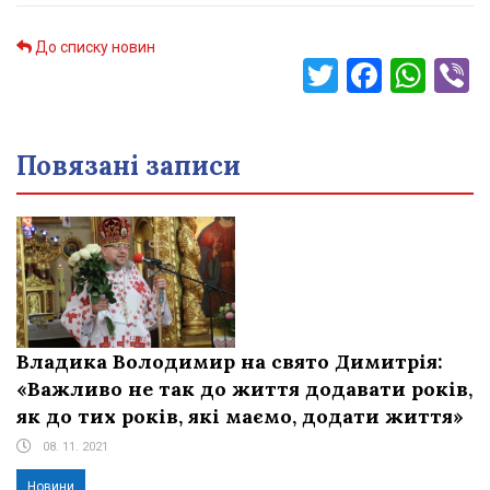
До списку новин
Twitter
Faceb
Wha
V
Повязані записи
Владика Володимир на свято Димитрія:
«Важливо не так до життя додавати років,
як до тих років, які маємо, додати життя»
08. 11. 2021
Новини