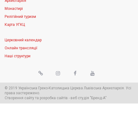
Архиєпархія
Монастирі
Релігійний туризм
Карта УГКЦ
Церковний календар
Онлайн трансляції
Наші структури
© 2019 Українська Греко-Католицька Церква Львівська Архиєпархія. Усі
права застережено.
Створення сайту
та
розробка сайтів
-
веб студія
"Бренд-А"