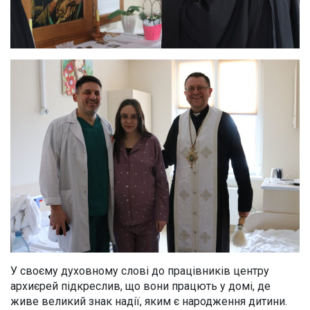
У своєму духовному слові до працівників центру
архиєрей підкреслив, що вони працють у домі, де
живе великий знак надії, яким є народження дитини.