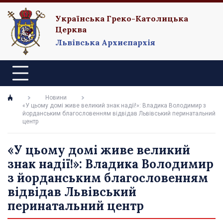
Українська Греко-Католицька
Церква
Львівська Архиєпархія
Новини
«У цьому домі живе великий знак надії!»: Владика Володимир з
йорданським благословенням відвідав Львівський перинатальний
центр
«У цьому домі живе великий
знак надії!»: Владика Володимир
з йорданським благословенням
відвідав Львівський
перинатальний центр