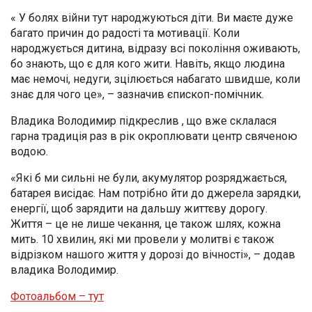
« У болях війни тут народжуються діти. Ви маєте дуже
багато причин до радості та мотивації. Коли
народжується дитина, відразу всі покоління оживають,
бо знають, що є для кого жити. Навіть, якщо людина
має немочі, недуги, зцілюється набагато швидше, коли
знає для чого це», – зазначив єпископ-помічник.
Владика Володимир підкреслив , що вже склалася
гарна традиція раз в рік окроплювати центр свяченою
водою.
«Які б ми сильні не були, акумулятор розряджається,
батарея висідає. Нам потрібно йти до джерела зарядки,
енергії, щоб зарядити на дальшу життєву дорогу.
Життя – це не лише чекання, це також шлях, кожна
мить. 10 хвилин, які ми провели у молитві є також
відрізком нашого життя у дорозі до вічності», – додав
владика Володимир.
Фотоальбом – тут