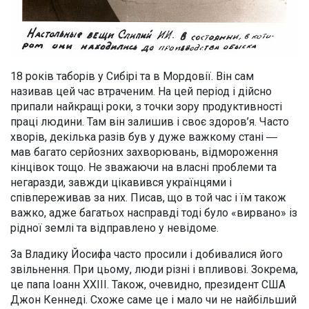
18 років таборів у Сибірі та в Мордовії. Він сам
називав цей час втраченим. На цей період і дійсно
припали найкращі роки, з точки зору продуктивності
праці людини. Там він залишив і своє здоров’я. Часто
хворів, декілька разів був у дуже важкому стані ―
мав багато серйозних захворювань, відмороження
кінцівок тощо. Не зважаючи на власні проблеми та
негаразди, завжди цікавився українцями і
співпереживав за них. Писав, що в той час і їм також
важко, адже багатьох насправді тоді було «вирвано» із
рідної землі та відправлено у невідоме.
За Владику Йосифа часто просили і добивалися його
звільнення. При цьому, люди різні і впливові. Зокрема,
це папа Іоанн ХХІІІ. Також, очевидно, президент США
Джон Кеннеді. Схоже саме це і мало чи не найбільший