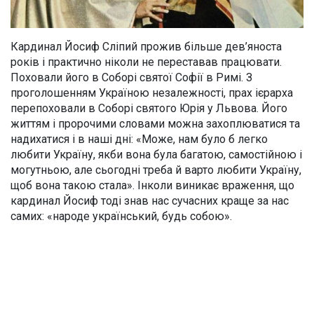
Кардинал Йосиф Сліпий прожив більше дев’яноста
років і практично ніколи не переставав працювати.
Поховали його в Соборі святої Софії в Римі. З
проголошенням Україною незалежності, прах ієрарха
перепоховали в Соборі святого Юрія у Львова. Його
життям і пророчими словами можна захоплюватися та
надихатися і в наші дні: «Може, нам було б легко
любити Україну, якби вона була багатою, самостійною і
могутньою, але сьогодні треба й варто любити Україну,
щоб вона такою стала». Інколи виникає враження, що
кардинал Йосиф тоді знав нас сучасних краще за нас
самих: «народе український, будь собою».