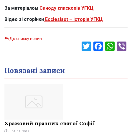
За матеріалом
Синоду єпископів УГКЦ
Відео зі сторінки
Ecclesiast – історія УГКЦ
До списку новин
Twitter
Faceb
Wha
V
Повязані записи
Храмовий празник святої Софії
04. 11. 2019