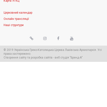
Карта УГКЦ
Церковний календар
Онлайн трансляції
Наші структури
© 2019 Українська Греко-Католицька Церква Львівська Архиєпархія. Усі
права застережено.
Створення сайту
та
розробка сайтів
-
веб студія
"Бренд-А"