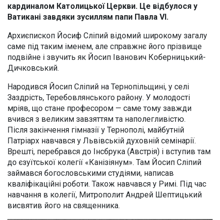
кардиналом Католицької Церкви. Це відбулося у
Ватикані завдяки зусиллям папи Павла VI.
Архиєпископ Йосиф Сліпий відомий широкому загалу
саме під таким іменем, але справжнє його прізвище
подвійне і звучить як Йосип Іванович Коберницький-
Дичковський.
Народився Йосип Сліпий на Тернопільщині, у селі
Заздрість, Теребовлянського району. У молодості
мріяв, що стане професором — саме тому завжди
вчився з великим завзяттям та наполегливістю.
Після закінчення гімназії у Тернополі, майбутній
Патріарх навчався у Львівській духовній семінарії.
Врешті, перебрався до Інсбрука (Австрія) і вступив там
до єзуїтської колегії «Канізіянум». Там Йосип Сліпий
займався богословськими студіями, написав
кваліфікаційні роботи. Також навчався у Римі. Під час
навчання в колегії, Митрополит Андрей Шептицький
висвятив його на священника.