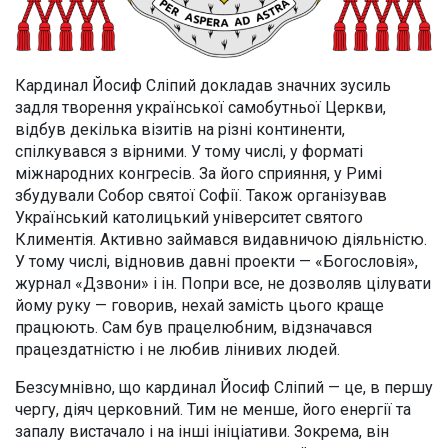
Кардинал Йосиф Сліпий докладав значних зусиль
задля творення української самобутньої Церкви,
відбув декілька візитів на різні континенти,
спілкувався з вірними. У тому числі, у форматі
міжнародних конгресів. За його сприяння, у Римі
збудували Собор святої Софії. Також організував
Український католицький університет святого
Климентія. Активно займався видавничою діяльністю.
У тому числі, відновив давні проекти — «Богословія»,
журнал «Дзвони» і ін. Попри все, не дозволяв цілувати
йому руку — говорив, нехай замість цього краще
працюють. Сам був працелюбним, відзначався
працездатністю і не любив лінивих людей.
Безсумнівно, що кардинал Йосиф Сліпий — це, в першу
чергу, діяч церковний. Тим не менше, його енергії та
запалу вистачало і на інші ініціативи. Зокрема, він