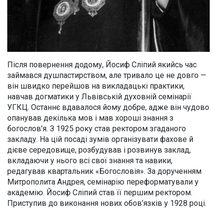
Після повернення додому, Йосиф Сліпий якийсь час
займався душпастирством, але тривало це не довго —
він швидко перейшов на викладацькі практики,
навчав догматики у Львівській духовній семінарії
УГКЦ. Останнє вдавалося йому добре, адже він чудово
опанував декілька мов і мав хороші знання з
богослов’я. З 1925 року став ректором згаданого
закладу. На цій посаді зумів організувати фахове й
дієве середовище, розбудував і розвинув заклад,
вкладаючи у нього всі свої знання та навики,
редагував квартальник «Богословія». За дорученням
Митрополита Андрея, семінарію переформатували у
академію. Йосиф Сліпий став її першим ректором.
Приступив до виконання нових обов’язків у 1928 році.