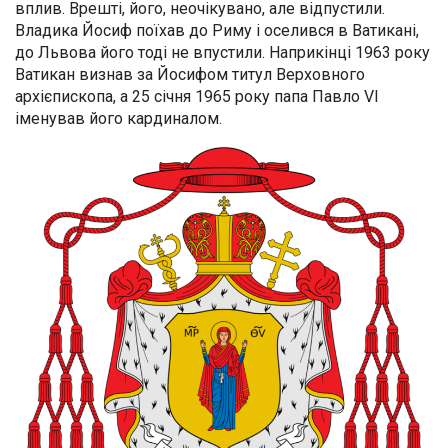
вплив. Врешті, його, неочікувано, але відпустили.
Владика Йосиф поїхав до Риму і оселився в Ватикані,
до Львова його тоді не впустили. Наприкінці 1963 року
Ватикан визнав за Йосифом титул Верховного
архієпископа, а 25 січня 1965 року папа Павло VI
іменував його кардиналом.