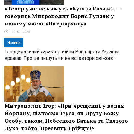
«Тепер уже не кажуть «Kyiv is Russia», ―
говорить Митрополит Борис Ґудзяк у
новому числі «Патріярхату»
04. 01. 2023
Новини
Геноцидальний характер війни Росії проти України
вражає. Про це пишуть чи не всі автори свіжого...
Митрополит Ігор: «При хрещенні у водах
Йордану, пізнаємо Ісуса, як Другу Божу
Особу, також, Небесного Батька та Святого
Духа, тобто, Пресвяту Трійцю!»