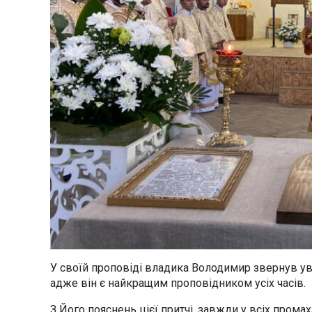
У своїй проповіді владика Володимир звернув уваг
адже він є найкращим проповідником усіх часів.
З Його пояснень цієї притчі, завжди у всіх прома