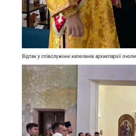
Відтак у співслужінні капеланів архиєпархії очо