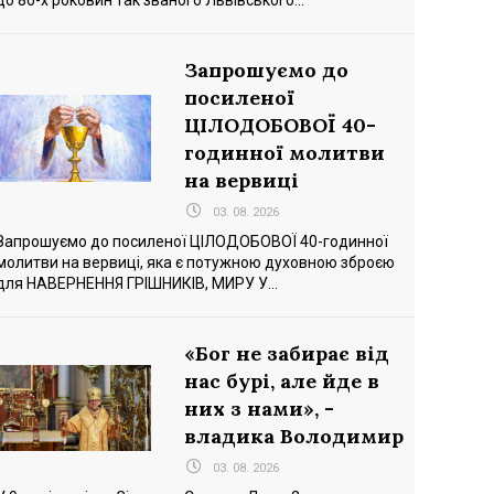
до 80-х роковин так званого Львівського...
Запрошуємо до
посиленої
ЦІЛОДОБОВОЇ 40-
годинної молитви
на вервиці
03. 08. 2026
Запрошуємо до посиленої ЦІЛОДОБОВОЇ 40-годинної
молитви на вервиці, яка є потужною духовною зброєю
для НАВЕРНЕННЯ ГРІШНИКІВ, МИРУ У...
«Бог не забирає від
нас бурі, але йде в
них з нами», -
владика Володимир
03. 08. 2026