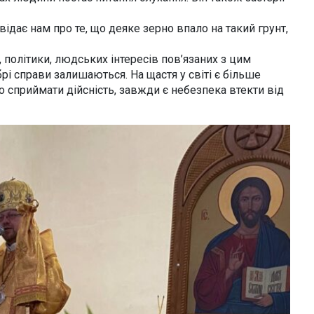
ідає нам про те, що деяке зерно впало на такий грунт,
 політики, людських інтересів пов’язаних з цим
рі справи залишаються. На щастя у світі є більше
 сприймати дійсність, завжди є небезпека втекти від