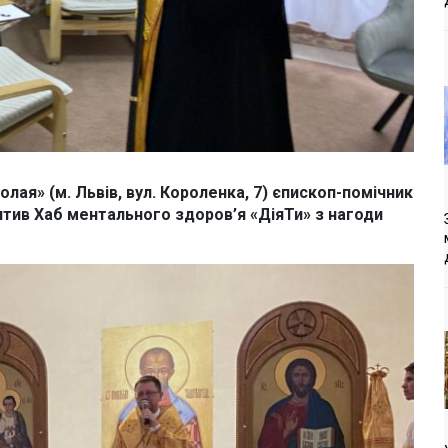
лая» (м. Львів, вул. Короленка, 7) єпископ-помічник
ятив Хаб ментального здоров’я «ДіяТи» з нагоди