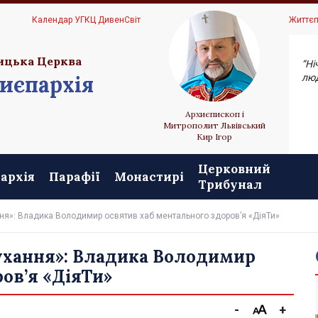
Ц
Календар УГКЦ ДивенСвіт
Життєп
ицька Церква
“Ні
иєпархія
люд
Архиєпископ і
Митрополит Львівський
Кир Ігор
Церковний
архія
Парафії
Монастирі
Трибунал
ння»: Владика Володимир освятив хаб ментального здоров’я «ДіяТи»
лухання»: Владика Володимир
ов’я «ДіяТи»
-
+