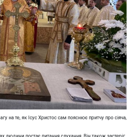
у на те, як Ісус Христос сам пояснює притчу про сіяча,
хах людини постає питання слухання. Він також застеріг