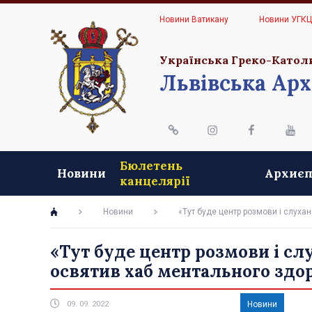
Новини Ватикану
Новини УГК
Українська Греко-Катол
Львівська Арх
Бюлетень
Новини
Архиєп
канцелярії
Новини
«Тут буде центр розмови і слуха
«Тут буде центр розмови і с
освятив хаб ментального здор
09. 09. 2022
Новини