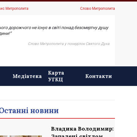
ис Митрополита
Слово Митрополита
чого дорожчого не існує в світі понад безсмертну душу
ини!”
Слово Митрополита у понеділок Святого Духа
Карта
Медіатека
Контакти
УГКЦ
Останні новини
Владика Володимир:
Запалені світлом