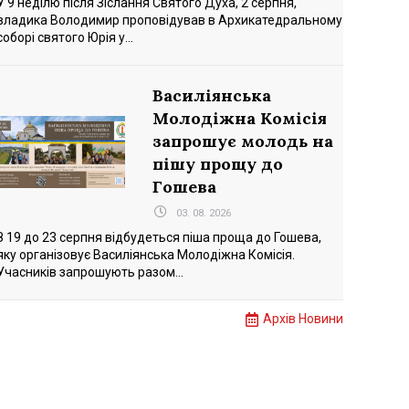
У 9 неділю після Зіслання Святого Духа, 2 серпня,
владика Володимир проповідував в Архикатедральному
соборі святого Юрія у...
Василіянська
Молодіжна Комісія
запрошує молодь на
пішу прощу до
Гошева
03. 08. 2026
З 19 до 23 серпня відбудеться піша проща до Гошева,
яку організовує Василіянська Молодіжна Комісія.
Учасників запрошують разом...
Архів Новини