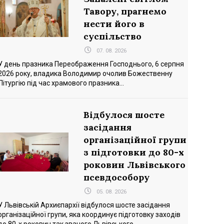
Тавору, прагнемо
нести його в
суспільство
07. 08. 2026
У день празника Переображення Господнього, 6 серпня
2026 року, владика Володимир очолив Божественну
Літургію під час храмового празника...
Відбулося шосте
засідання
організаційної групи
з підготовки до 80-х
роковин Львівського
псевдособору
05. 08. 2026
У Львівській Архиєпархії відбулося шосте засідання
організаційної групи, яка координує підготовку заходів