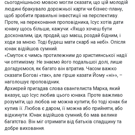
сьогоднішньою мовою могли сказати, що цій молодій
людині бракувало дорожньої карти чи бізнес-плану,
щоб зробити правильні інвестиції на перспективу.
Проте, на переконання проповідника, Ісус хотів дати
юнаку щось більше, кажучи: «Якщо хочеш бути
досконалим, іди, продай, що маєш, роздай бідним, і
ходи за мною. Тоді будеш мати скарб на небі». Опісля
юнак відійшов сумний.
«Смуток є чимсь протилежним до християнської надії
чи оптимізму. Не знаємо його подальшої долі, лише
догадуємося, як багато він втратив. Часом важко
сказати Богові «так», але гірше казати Йому «ні»», –
наголошує проповідник.
Архиєрей пригадав слова євангелиста Марка, який
вказує, що Ісус любив цього юнака. Проте важливо
розуміти, що любов не можна купити, бо тоді юнак би
купив її. Любов є даром, її можна або прийняти, або
відкинути. Юнак відійшов сумний, бо мав велике
багатство. Він міг отримати від батьків спадщину та
добре виховання.