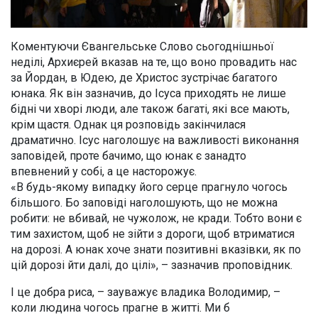
Коментуючи Євангельське Слово сьогоднішньої
неділі, Архиєрей вказав на те, що воно провадить нас
за Йордан, в Юдею, де Христос зустрічає багатого
юнака. Як він зазначив, до Ісуса приходять не лише
бідні чи хворі люди, але також багаті, які все мають,
крім щастя. Однак ця розповідь закінчилася
драматично. Ісус наголошує на важливості виконання
заповідей, проте бачимо, що юнак є занадто
впевнений у собі, а це насторожує.
«В будь-якому випадку його серце прагнуло чогось
більшого. Бо заповіді наголошують, що не можна
робити: не вбивай, не чужолож, не кради. Тобто вони є
тим захистом, щоб не зійти з дороги, щоб втриматися
на дорозі. А юнак хоче знати позитивні вказівки, як по
цій дорозі йти далі, до цілі», – зазначив проповідник.
І це добра риса, – зауважує владика Володимир, –
коли людина чогось прагне в житті. Ми б