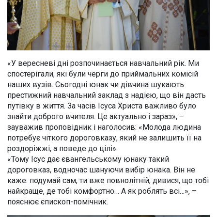
«У вересневі дні розпочинається навчальний рік. Ми
спостерігали, які були черги до приймальних комісій
наших вузів. Сьогодні юнак чи дівчина шукають
престижний навчальний заклад з надією, що він дасть
путівку в життя. За часів Ісуса Христа важливо було
знайти доброго вчителя. Це актуально і зараз», –
зауважив проповідник і наголосив: «Молода людина
потребує чіткого дороговказу, який не залишить її на
роздоріжжі, а поведе до цілі».
«Тому Ісус дає євангельському юнаку такий
дороговказ, водночас шануючи вибір юнака. Він не
каже: подумай сам, ти вже повнолітній, дивися, що тобі
найкраще, де тобі комфортно… А як роблять всі…», –
пояснює єпископ-помічник.