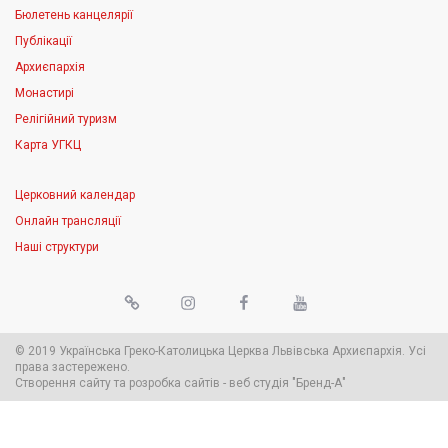
Бюлетень канцелярії
Публікації
Архиєпархія
Монастирі
Релігійний туризм
Карта УГКЦ
Церковний календар
Онлайн трансляції
Наші структури
© 2019 Українська Греко-Католицька Церква Львівська Архиєпархія. Усі
права застережено.
Створення сайту
та
розробка сайтів
-
веб студія
"Бренд-А"