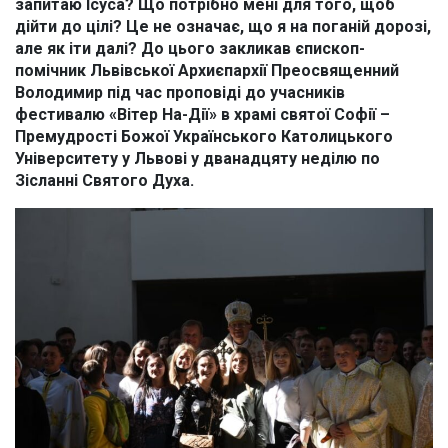
запитаю Ісуса? Що потрібно мені для того, щоб
дійти до цілі? Це не означає, що я на поганій дорозі,
але як іти далі? До цього закликав єпископ-
помічник Львівської Архиєпархії Преосвященний
Володимир під час проповіді до учасників
фестивалю «Вітер На-Дії» в храмі святої Софії –
Премудрості Божої Українського Католицького
Університету у Львові у дванадцяту неділю по
Зісланні Святого Духа.