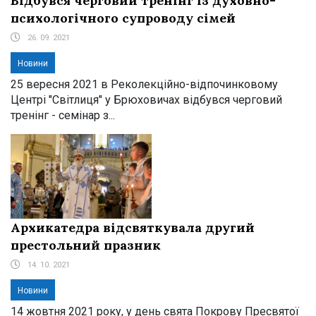
Відбувся черговий тренінг із духовно-
психологічного супроводу сімей
26. 09. 2021
Новини
25 вересня 2021 в Реколекційно-відпочинковому
Центрі "Світлиця" у Брюховичах відбувся черговий
тренінг - семінар з...
Архикатедра відсвяткувала другий
престольний празник
14. 10. 2021
Новини
14 жовтня 2021 року, у день свята Покрову Пресвятої