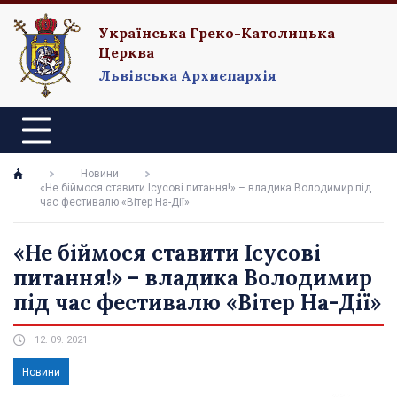
Українська Греко-Католицька
Церква
Львівська Архиєпархія
Новини
«Не біймося ставити Ісусові питання!» – владика Володимир під
час фестивалю «Вітер На-Дії»
«Не біймося ставити Ісусові
питання!» – владика Володимир
під час фестивалю «Вітер На-Дії»
12. 09. 2021
Новини