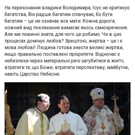
На переконання владики Володимира, Ісус не критикує
багатства, Він радше багатим співчуває, бо бути
багатим – це не означає все мати. Кожна дорога,
кожний вид покликання вимагає якось самозречення.
Але ми повинні знати, для чого це робимо. Чи в цих
процесах домінує любов? Зрештою, жертва – це і є
мова любові! Людина готова знести великі жертви,
якщо правильно поставлені пріоритети. Водночас є
небезпека через матеріальні речі загубитися в житті,
втратити те, що Боже, втратити перспективу, майбутнє,
навіть Царство Небесне.