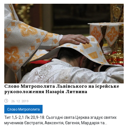
Слово Митрополита Львівського на ієрейське
рукоположення Назарія Литвина
26. 12. 2019
Слово Митрополита
Тит 1,5-2,1 Лк 20,9-18. Сьогодні свята Церква згадує святих
мучеників Євстратія, Авксентія, Євгенія, Мардарія та...