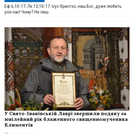
Еф 6,10-17; Лк 13,10-17. Ісус Христос, наш Бог, дуже любить
усіх нас! Чому? Не лиш...
У Свято-Іванівській Лаврі звершили подяку за
ювілейний рік блаженного священномученика
Климентія