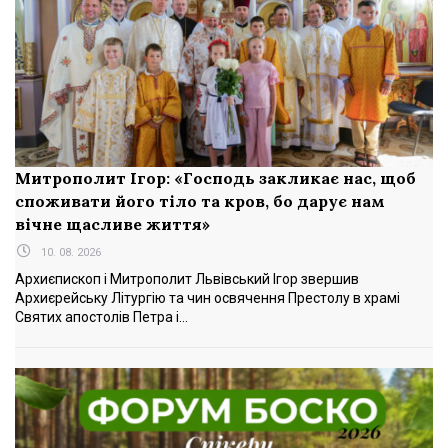
Митрополит Ігор: «Господь закликає нас, щоб
споживати його тіло та кров, бо дарує нам
вічне щасливе життя»
10. 08. 2026
Архиєпископ і Митрополит Львівський Ігор звершив
Архиєрейську Літургію та чин освячення Престолу в храмі
Святих апостолів Петра і...