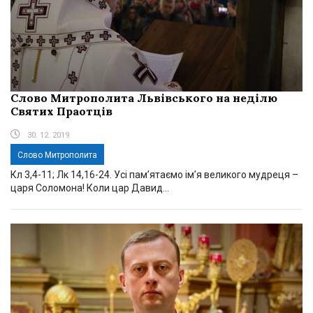
Слово Митрополита Львівського на неділю
Святих Праотців
30. 12. 2019
Слово Митрополита
Кл 3,4-11; Лк 14,16-24. Усі пам’ятаємо ім’я великого мудреця –
царя Соломона! Коли цар Давид...