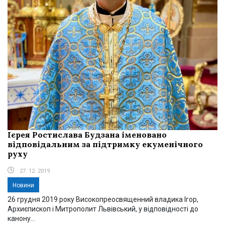
Ієрея Ростислава Будзана іменовано
відповідальним за підтримку екуменічного
руху
27. 12. 2019
Новини
26 грудня 2019 року Високопреосвященний владика Ігор,
Архиєпископ і Митрополит Львівський, у відповідності до
канону...