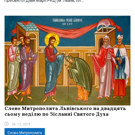
Пресвятої Діви Марії РКЦ (м. Львів, пл....
Слово Митрополита Львівського на двадцять
сьому неділю по Зісланні Святого Духа
24. 12. 2019
Слово Митрополита