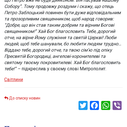
що Петро вже не буде дияконом. Він пасував нашому
Собору”. Тому продовжу роздуми і скажу, що отець
Петро Заблоцький повинен бути дуже відповідальним
та прозорливим священником, щоб народ говорив:
“Добре, що він став таким добрим та вірним Богові
священником!” Хай Бог благословить Тебе, дорогий
отче, на вірне Йому служіння та святій Церкві! Люби
людей, щоб тебе шанували, бо любити людям трудно…
Віддаю тебе, дорогий отче, та твою сім’ю під опіку
Пресвятій Богородиці, ангелові-хоронителеві та
святому твоєму покровитилеві. Хай Бог благословить
тебе!” –
підкреслив у своєму слові Митрополит.
Світлини
До списку новин
Twitter
Faceb
Wha
V