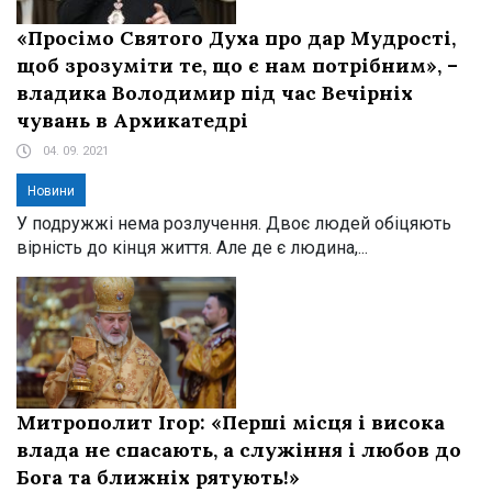
«Просімо Святого Духа про дар Мудрості,
щоб зрозуміти те, що є нам потрібним», –
владика Володимир під час Вечірніх
чувань в Архикатедрі
04. 09. 2021
Новини
У подружжі нема розлучення. Двоє людей обіцяють
вірність до кінця життя. Але де є людина,...
Митрополит Ігор: «Перші місця і висока
влада не спасають, а служіння і любов до
Бога та ближніх рятують!»