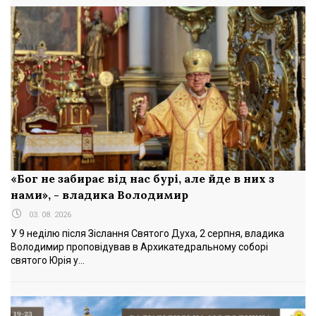
«Бог не забирає від нас бурі, але йде в них з
нами», - владика Володимир
03. 08. 2026
У 9 неділю після Зіслання Святого Духа, 2 серпня, владика
Володимир проповідував в Архикатедральному соборі
святого Юрія у...