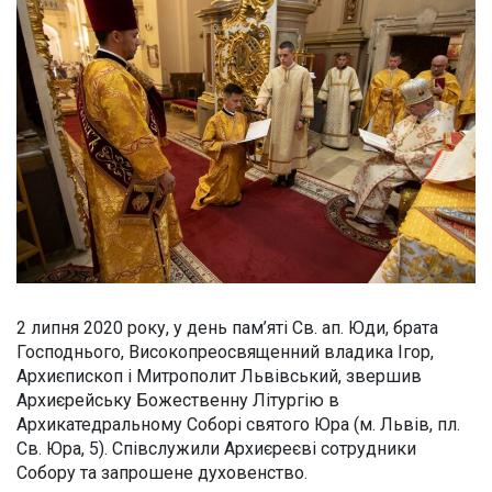
2 липня 2020 року, у день пам’яті Св. ап. Юди, брата
Господнього, Високопреосвященний владика Ігор,
Архиєпископ і Митрополит Львівський, звершив
Архиєрейську Божественну Літургію в
Архикатедральному Соборі святого Юра (м. Львів, пл.
Св. Юра, 5). Співслужили Архиєреєві сотрудники
Собору та запрошене духовенство.