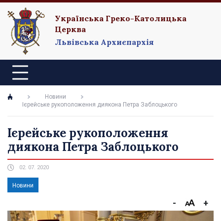
Українська Греко-Католицька
Церква
Львівська Архиєпархія
Новини
Ієрейське рукоположення диякона Петра Заблоцького
Ієрейське рукоположення
диякона Петра Заблоцького
02. 07. 2020
Новини
-
+