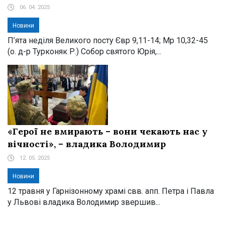
06. 04. 2025
Новини
П’ята неділя Великого посту Євр 9,11-14; Мр 10,32-45
(о. д-р Турконяк Р.) Собор святого Юрія,...
«Герої не вмирають – вони чекають нас у
вічності», – владика Володимир
12. 05. 2025
Новини
12 травня у Гарнізонному храмі свв. апп. Петра і Павла
у Львові владика Володимир звершив...