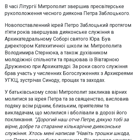
В часі Літургії Митрополит звершив пресвітерське
рукоположення чесного диякона Петра Заблоцького.
Новопоставленний ієрей Петро Заблоцький протягом
п’яти років звершував дияконське служіння в
Архикатедральному Соборі святого Юра. Був
директором Катехитичної школи ім. Митрополита
Володимира Стернюка, а також духівником
молодіжної спільноти та працював із Вівтарною
Дружиною при Архикатедрі. За роки свого служіння
брав участь у численних Богослуженнях з Архиєреями
УГКЦ, зустрічах Синоду, прощах та заходах.
У батьківському слові Митрополит закликав вірних
молитися за ієрея Петра та за священство, висловив
подяку всім рідним, близьким, приятелям та
викладачам, що молилися і вболівали в дорозі його
покликання.
“Дорогий наш отче Петре, дякую тобі за
вірне, добре та старанне кількарічне дияконське
служіння. Хтось мені написав “Навіть трошки шкода,