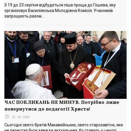
З 19 до 23 серпня відбудеться піша проща до Гошева, яку
організовує Василіянська Молодіжна Комісія. Учасників
запрошують разом...
ЧАС ПОКЛИКАНЬ НЕ МИНУВ. Потрібно лише
повернутися до педагогії Христа!
01. 08. 2026
Сьогодні свято братів Макавейських, свято старозавітнє, яке
не перестає бути завжди актуальним, бо ставить у центрі