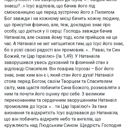
знаєш?…» Ісус відповів, що бачив його під
смоковницею ще перед зустріччю його з Пилипом.
Бог завжди і на кожному місці бачить кожну людину,
що присутня фізично, але, теж, докладно знає про
особу, що діється у її серці. Господь завжди бачив
Натанаїла, але сказав йому тоді, коли прийшов на це
час. А Натанаїл не міг натішитися тим, що Ісус його знає,
бо з усієї своєї радості він промовив: «… Равві, ти Син
Божий, ти Цар Ізраїлю» (Ів 1,49). У Натанаїла
заворушився увесь духовний та фізичний стан з
відповіді Спасителя. Він повірив Ісусові – Бог його
знає, знає ким він є і, який стан його духа! Натанаїл
стояв перед Богом, своїм Творцем та Спасителем
світу, мав щастя побачити Сина Божого, розмовляти з
ним та почути його оцінку про себе. З великим
переконанням та сердечним зворушенням Натанаїл
промовляв до Ісуса: «… ти Цар Ізраїлю!» За таке
визнання та відкритість Ісус відізвався до Натанаїла,
що він побачить відкрите небо та ангелів, що
кружляють над Людським Сином. Щедрість Господня