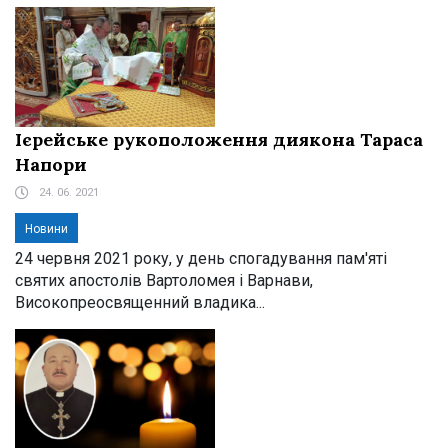
Ієрейське рукоположення диякона Тараса
Напори
24. 06. 2021
Новини
24 червня 2021 року, у день спогадування пам'яті
святих апостолів Вартоломея і Варнави,
Високопреосвященний владика...