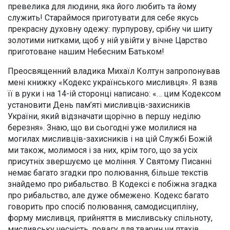
превелика для людини, яка його любить та йому
служить! Стараймося приготувати для себе якусь
прекрасну духовну одежу: пурпурову, срібну чи шиту
золотими нитками, щоб у ній увійти у вічне Царство
приготоване нашим Небесним Батьком!
Преосвященний владика Михаїл Колтун запропонував
мені книжку «Кодекс українського мисливця». Я взяв
її в руки і на 14-ій сторонці написано: «… цим Кодексом
установити День пам’яті мисливців-захисників
України, який відзначати щорічно в першу неділю
березня». Знаю, що ви сьогодні уже молилися на
могилах мисливців-захисників і на цій Службі Божій
ми також, молимося і за них, крім того, що за усіх
присутніх звершуємо це моління. У Святому Писанні
немає багато згадки про полювання, більше текстів
знайдемо про рибальство. В Кодексі є побіжна згадка
про рибальство, але дуже обмежено. Кодекс багато
говорить про спосіб полювання, самодисципліну,
форму мисливця, прийняття в мисливську спільноту,
мисливську чесність, повагу для тварин чи птахів,