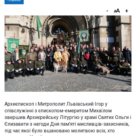
Новини
-
+
Архиєпископ і Митрополит Львівський Ігор у
співслужінні з єпископом-емеритом Михаїлом
звершив Архиєрейську Літургію у храмі Святих Ольги і
Єлизавети з нагоди Дня пам’яті мисливців-захисників,
під час якої було вшановано молитвою всіх, хто