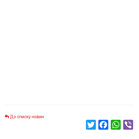
До списку новин
Twitter
Faceb
Wha
V