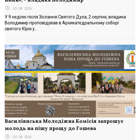
03. 08. 2026
У 9 неділю після Зіслання Святого Духа, 2 серпня, владика
Володимир проповідував в Архикатедральному соборі
святого Юрія у...
Василіянська Молодіжна Комісія запрошує
молодь на пішу прощу до Гошева
03. 08. 2026