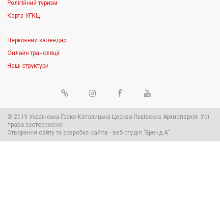
Релігійний туризм
Карта УГКЦ
Церковний календар
Онлайн трансляції
Наші структури
© 2019 Українська Греко-Католицька Церква Львівська Архиєпархія. Усі
права застережено.
Створення сайту
та
розробка сайтів
-
веб студія
"Бренд-А"