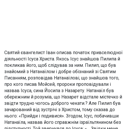
Святий євангелист Іван описав початок привселюдної
діяльності Ісуса Христа. Якось Ісус знайшов Пилипа й
покликав його, щоб слідував за ним. Пилип, що був
знайомий з Натанаїлом і добре обізнаний зі Святим
Писанням, розповідав Натанаїлові, що знайшов того,
про кого писав Мойсей, пророки проповідували і
назвав Ісуса, сина Йосипа з Назарету. Натанаїл був
обережним й розумів, що Назарет відстале містечко й
звідти трудно чогось доброго чекати.? Але Пилип був
зачарований від зустрічі з Христом, тому сказав до
нього: «Прийди і подивися». Згодом, Ісус, побачивши
Натанаїла, назвав його справжнім ізраїльтянином без
підступності. Той звернувся до Ісуса: «… Звідки мене