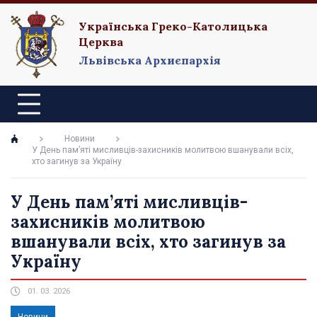
Українська Греко-Католицька
Церква
Львівська Архиєпархія
Новини
У День пам’яті мисливців-захисників молитвою вшанували всіх,
хто загинув за Україну
У День пам’яті мисливців-
захисників молитвою
вшанували всіх, хто загинув за
Україну
01. 03. 2026