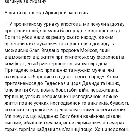
загинув за Україну.
У своїй проповіді Архиєрей зазначив:
— У прочитаному уривку апостола, ми почули відозву
про різних осіб, які мали благородне відношення до
Бога та уболівали за решту свого народу, з яким
зростали виховувалися та користали з досвіду та
можливих благ. Згадано пророка Мойсея, який
відмовився від життя при єгипетському фараонові в
комфорті, а вибрав терпіння зі своїм народом.
Пригадано інших провідних та мужніх мужів, які
захищали та боролися за долю свого народу. Коли
приглянемося до Гедеона чи царя Давида та інших,
їхнє життя було повне боротьби, війн, переживань,
терпіння, усяких неприємних несподіванок. Кожне
життя повне усяких несподіванок та викликів, бувають
позитивні пережитки, трапляється чимало негативних.
Ми почули, що відданих Богу били камінням, різали
пилами, вбивали мечами, вони скривалися в печерах,
горах, терпіли кайдани та в’язниці тощо. Хоч, знедолені,