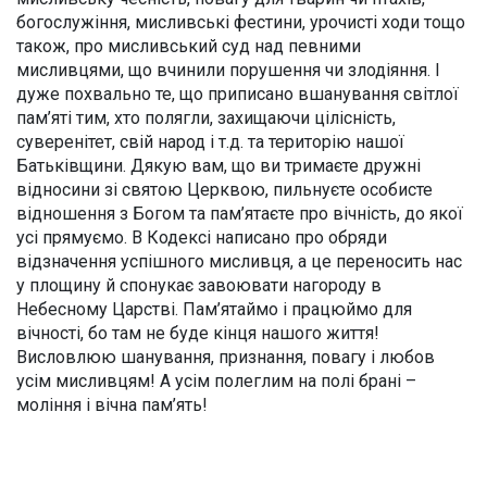
богослужіння, мисливські фестини, урочисті ходи тощо
також, про мисливський суд над певними
мисливцями, що вчинили порушення чи злодіяння. І
дуже похвально те, що приписано вшанування світлої
пам’яті тим, хто полягли, захищаючи цілісність,
суверенітет, свій народ і т.д. та територію нашої
Батьківщини. Дякую вам, що ви тримаєте дружні
відносини зі святою Церквою, пильнуєте особисте
відношення з Богом та пам’ятаєте про вічність, до якої
усі прямуємо. В Кодексі написано про обряди
відзначення успішного мисливця, а це переносить нас
у площину й спонукає завоювати нагороду в
Небесному Царстві. Пам’ятаймо і працюймо для
вічності, бо там не буде кінця нашого життя!
Висловлюю шанування, признання, повагу і любов
усім мисливцям! А усім полеглим на полі брані –
моління і вічна пам’ять!