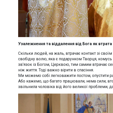
Узалежнення та віддалення від Бога як втрата
Скільки людей, на жаль, втрачає контакт зі своїм
свобідну волю, яка є подарунком Творця, комусь
зв’язок із Богом, Церквою, тим самим втрачає сен
ніж життя. Тоді важко вірити в спасіння.
Ми можемо собі легковажити постом, опустити раз
Або кажемо, що багато працювали, нема сили, втом
звільнила чоловіка від його великої проблеми, д