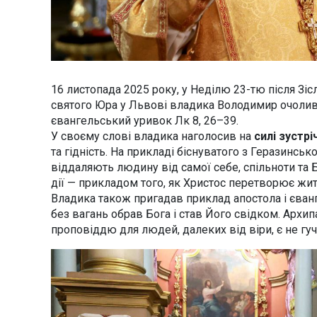
16 листопада 2025 року, у Неділю 23-тю після Зі
святого Юра у Львові владика Володимир очолив
євангельський уривок Лк 8, 26–39.
У своєму слові владика наголосив на
силі зустрі
та гідність. На прикладі біснуватого з Геразинсько
віддаляють людину від самої себе, спільноти та 
дії — прикладом того, як Христос перетворює жи
Владика також пригадав приклад апостола і єван
без вагань обрав Бога і став Його свідком. Архи
проповіддю для людей, далеких від віри, є не гучн