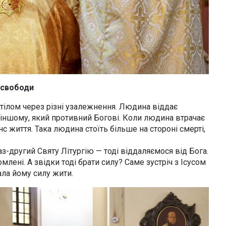
 свободи
 тілом через різні узалежнення. Людина віддає
 іншому, який противний Богові. Коли людина втрачає
с життя. Така людина стоїть більше на стороні смерті,
-другий Святу Літургію — тоді віддаляємося від Бога.
лені. А звідки тоді брати силу? Саме зустріч з Ісусом
ала йому силу жити.