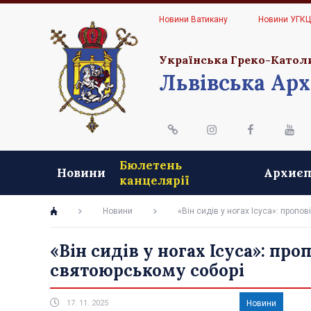
Новини Ватикану
Новини УГК
Українська Греко-Катол
Львівська Арх
Бюлетень
Новини
Архиєп
канцелярії
Новини
«Він сидів у ногах Ісуса»: проп
«Він сидів у ногах Ісуса»: п
святоюрському соборі
17. 11. 2025
Новини