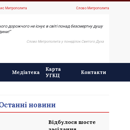
ис Митрополита
Слово Митрополита
чого дорожчого не існує в світі понад безсмертну душу
ини!”
Слово Митрополита у понеділок Святого Духа
Карта
Медіатека
Контакти
УГКЦ
Останні новини
Відбулося шосте
засідання