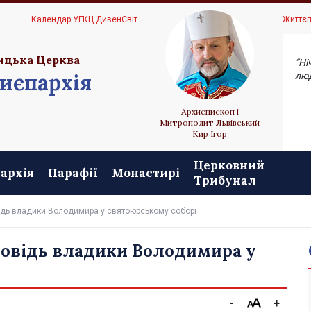
Ц
Календар УГКЦ ДивенСвіт
Життєп
ицька Церква
“Ні
иєпархія
люд
Архиєпископ і
Митрополит Львівський
Кир Ігор
Церковний
архія
Парафії
Монастирі
Трибунал
овідь владики Володимира у святоюрському соборі
роповідь владики Володимира у
-
+