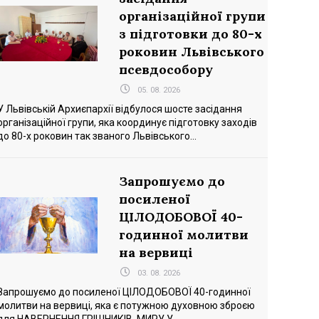
організаційної групи
з підготовки до 80-х
роковин Львівського
псевдособору
05. 08. 2026
У Львівській Архиєпархії відбулося шосте засідання
організаційної групи, яка координує підготовку заходів
до 80-х роковин так званого Львівського...
Запрошуємо до
посиленої
ЦІЛОДОБОВОЇ 40-
годинної молитви
на вервиці
03. 08. 2026
Запрошуємо до посиленої ЦІЛОДОБОВОЇ 40-годинної
молитви на вервиці, яка є потужною духовною зброєю