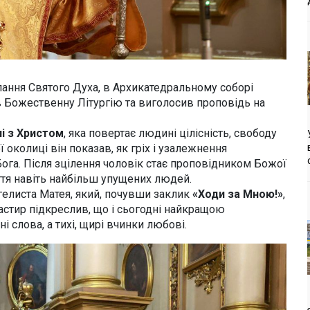
слання Святого Духа, в Архикатедральному соборі
 Божественну Літургію та виголосив проповідь на
чі з Христом
, яка повертає людині цілісність, свободу
ї околиці він показав, як гріх і узалежнення
Бога. Після зцілення чоловік стає проповідником Божої
ття навіть найбільш упущених людей.
гелиста Матея, який, почувши заклик
«Ходи за Мною!»
,
пастир підкреслив, що і сьогодні найкращою
і слова, а тихі, щирі вчинки любові.