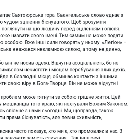
вітає Святоюрська гора. Євангельське слово єднає з
о чудом зцілення біснуватого. Щоб зрозуміти
о поглянути на цю людину перед зціленням і опісля.
може назвати свого імені. Тим самим не може подати
ою особою. Вже інші сили говорять у ньому. «Легіон» –
ійська вважався незламною силою, а тому не дивно,
бо він не носив одежі. Відчутна асоціальність, бо не
 символом нечистоти і місцем перебування злих духів.
 йде в безлюдні місця, обминає контакти з іншими.
ити свою віру в Бога-Творця. Він не може відчути і
г проблем може тягнути за собою грішне життя. Цей
у мешканців того краю, які нехтували Божим Законом.
ь спільне з нами сьогодні. Ми, щоправда, також
ти пряма біснуватість, але певна схильність,
сика часто показує, хто ми є, хто промовляє в нас. З
я панувати замість служіння… Так інші речі