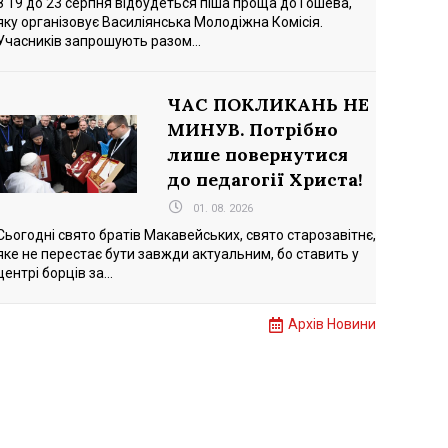
З 19 до 23 серпня відбудеться піша проща до Гошева,
яку організовує Василіянська Молодіжна Комісія.
Учасників запрошують разом...
ЧАС ПОКЛИКАНЬ НЕ
МИНУВ. Потрібно
лише повернутися
до педагогії Христа!
01. 08. 2026
Сьогодні свято братів Макавейських, свято старозавітнє,
яке не перестає бути завжди актуальним, бо ставить у
центрі борців за...
Архів Новини