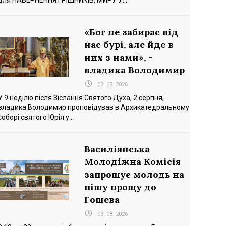
для НАВЕРНЕННЯ ГРІШНИКІВ, МИРУ У...
«Бог не забирає від
нас бурі, але йде в
них з нами», -
владика Володимир
03. 08. 2026
У 9 неділю після Зіслання Святого Духа, 2 серпня,
владика Володимир проповідував в Архикатедральному
соборі святого Юрія у...
Василіянська
Молодіжна Комісія
запрошує молодь на
пішу прощу до
Гошева
03. 08. 2026