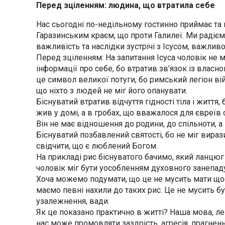
Перед зціленням: людина, що втратила себе
Нас сьогодні по-недільному гостинно приймає та 
Гаразинським краєм, що проти Галилеї. Ми радієм
важливість та наслідки зустрічі з Ісусом, важлив
Перед зціленням: На запитання Ісуса чоловік не 
інформації про себе, бо втратив зв’язок із власн
це символ великої потуги, бо римський легіон в
що ніхто з людей не міг його опанувати.
Біснуватий втратив відчуття гідності тіла і життя, 
жив у домі, а в гробах, що вважалося для євреїв
Він не має відношення до родини, до спільноти, а
Біснуватий позбавлений святості, бо не міг вираз
свідчити, що є люблений Богом.
На прикладі рис біснуватого бачимо, який ланцю
чоловік міг бути уособленням духовного занепад
Хоча можемо подумати, що це не мусить мати щос
маємо певні нахили до таких рис. Це не мусить бу
узалежнення, вади.
Як це показано практично в житті? Наша мова, лек
нас може промовляти заздрість, агресія, прагненн