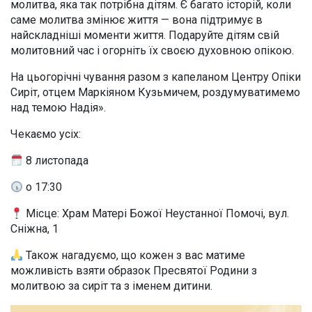
молитва, яка так потрібна дітям. Є багато історій, коли
саме молитва змінює життя — вона підтримує в
найскладніші моменти життя. Подаруйте дітям свій
молитовний час і огорніть їх своєю духовною опікою.
На цьогорічні чування разом з капеланом Центру Опіки
Сиріт, отцем Маркіяном Кузьмичем, роздумуватимемо
над темою Надія».
Чекаємо усіх:
8 листопада
о 17:30
Місце: Храм Матері Божої Неустанної Помочі, вул.
Сніжна, 1
Також нагадуємо, що кожен з вас матиме
можливість взяти образок Пресвятої Родини з
молитвою за сиріт та з іменем дитини.