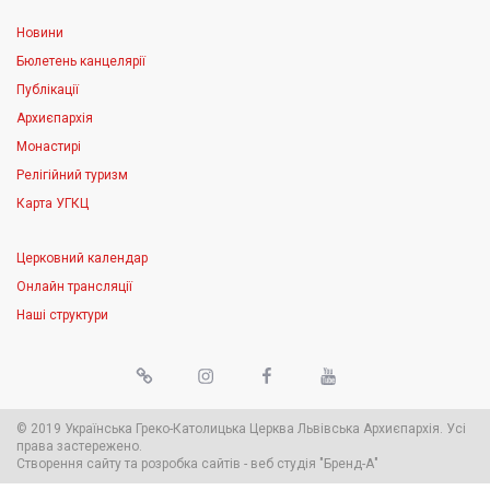
Новини
Бюлетень канцелярії
Публікації
Архиєпархія
Монастирі
Релігійний туризм
Карта УГКЦ
Церковний календар
Онлайн трансляції
Наші структури
© 2019 Українська Греко-Католицька Церква Львівська Архиєпархія. Усі
права застережено.
Створення сайту
та
розробка сайтів
-
веб студія
"Бренд-А"