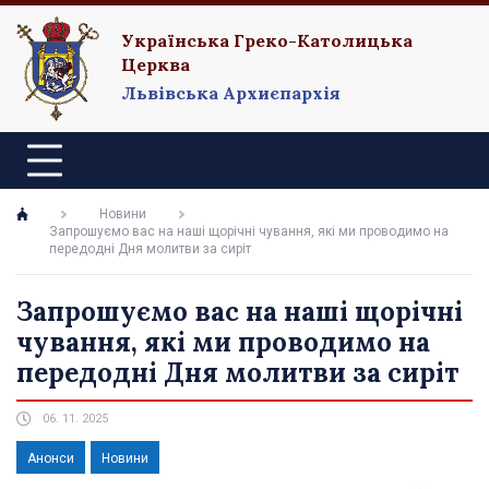
Українська Греко-Католицька
Церква
Львівська Архиєпархія
Новини
Запрошуємо вас на наші щорічні чування, які ми проводимо на
передодні Дня молитви за сиріт
Запрошуємо вас на наші щорічні
чування, які ми проводимо на
передодні Дня молитви за сиріт
06. 11. 2025
Анонси
Новини