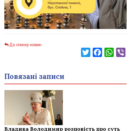
До списку новин
Twitter
Faceb
Wha
V
Повязані записи
Владика Володимир розповість про суть