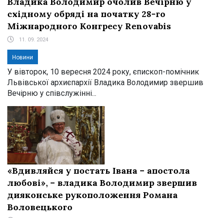
Владика Володимир очолив Вечірню у
східному обряді на початку 28-го
Міжнародного Конгресу Renovabis
11. 09. 2024
Новини
У вівторок, 10 вересня 2024 року, єпископ-помічник
Львівської архиєпархії Владика Володимир звершив
Вечірню у співслужінні...
«Вдивляйся у постать Івана – апостола
любові», – владика Володимир звершив
дияконське рукоположення Романа
Воловецького