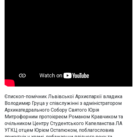
Єпископ-помічник Львівської Архиєпархії владика
Володимир Груца у співслужінні з адміністратором
Архикатедрального Собору Святого Юрія
Митрофорним протоієреєм Романом Кравчиком та
очільником Центру Студентського Капеланства ЛА
УГКЦ отцем Юрієм Остапюком, поблагословив
присутніх у храмі, побажавши плідного року та