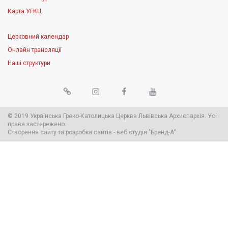
Карта УГКЦ
Церковний календар
Онлайн трансляції
Наші структури
© 2019 Українська Греко-Католицька Церква Львівська Архиєпархія. Усі
права застережено.
Створення сайту
та
розробка сайтів
-
веб студія
"Бренд-А"