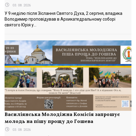
03. 08. 2026
У 9 неділю після Зіслання Святого Духа, 2 серпня, владика
Володимир проповідував в Архикатедральному соборі
святого Юрія у...
Василіянська Молодіжна Комісія запрошує
молодь на пішу прощу до Гошева
03. 08. 2026