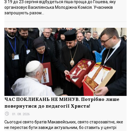
З 19 до 23 серпня відбудеться піша проща до Гошева, яку
організовує Василіянська Молодіжна Комісія. Учасників
запрошують разом...
ЧАС ПОКЛИКАНЬ НЕ МИНУВ. Потрібно лише
повернутися до педагогії Христа!
01. 08. 2026
Сьогодні свято братів Макавейських, свято старозавітнє, яке
не перестає бути завжди актуальним, бо ставить у центрі