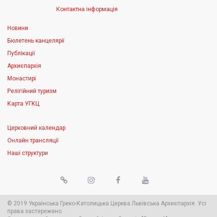
Контактна інформація
Новини
Бюлетень канцелярії
Публікації
Архиєпархія
Монастирі
Релігійний туризм
Карта УГКЦ
Церковний календар
Онлайн трансляції
Наші структури
© 2019 Українська Греко-Католицька Церква Львівська Архиєпархія. Усі
права застережено.