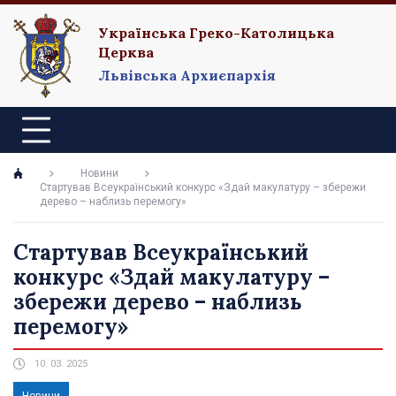
Українська Греко-Католицька
Церква
Львівська Архиєпархія
Новини
Стартував Всеукраїнський конкурс «Здай макулатуру – збережи
дерево – наблизь перемогу»
Стартував Всеукраїнський
конкурс «Здай макулатуру –
збережи дерево – наблизь
перемогу»
10. 03. 2025