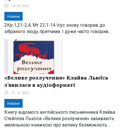
18. 09. 2022
Новини
2Кр 1,21-2,4; Мт 22,1-14 Ісус знову говорив до
зібраного люду притчами. І дуже часто говорив...
«Велике розлучення» Клайва Льюїса
з’явилася в аудіоформаті
27. 10. 2022
Новини
Книгу відомого англійського письменника Клайва
Стейплза Льюїса «Велике розлучення» називають
маленькою книжкою про велику безмежність....