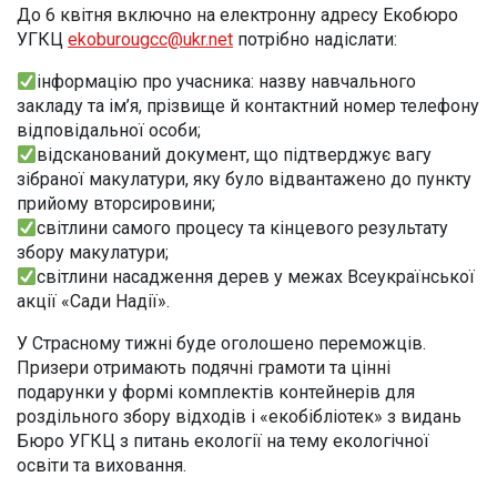
До 6 квітня включно на електронну адресу Екобюро
УГКЦ
еkоburougсс@ukr.net
потрібно надіслати:
інформацію про учасника: назву навчального
закладу та ім’я, прізвище й контактний номер телефону
відповідальної особи;
відсканований документ, що підтверджує вагу
зібраної макулатури, яку було відвантажено до пункту
прийому вторсировини;
світлини самого процесу та кінцевого результату
збору макулатури;
світлини насадження дерев у межах Всеукраїнської
акції «Сади Надії».
У Страсному тижні буде оголошено переможців.
Призери отримають подячні грамоти та цінні
подарунки у формі комплектів контейнерів для
роздільного збору відходів і «екобібліотек» з видань
Бюро УГКЦ з питань екології на тему екологічної
освіти та виховання.