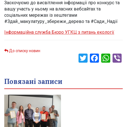
Заохочуємо до висвітлення інформації про конкурс та
вашу участь у ньому на власних вебсайтах та
соціальних мережах із хештегами
#Здай_макулатуру_збережи_дерево та #Сади_Надії
Інформаційна служба Бюро УГКЦ з питань екології
До списку новин
Twitter
Faceb
Wha
V
Повязані записи