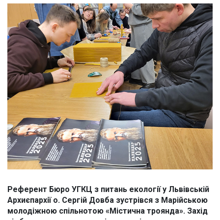
Референт Бюро УГКЦ з питань екології у Львівській
Архиєпархії о. Сергій Довба зустрівся з Марійською
молодіжною спільнотою «Містична троянда». Захід