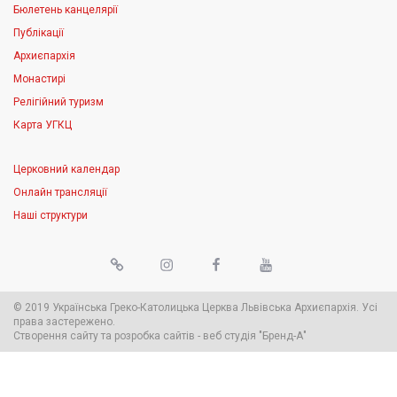
Бюлетень канцелярії
Публікації
Архиєпархія
Монастирі
Релігійний туризм
Карта УГКЦ
Церковний календар
Онлайн трансляції
Наші структури
© 2019 Українська Греко-Католицька Церква Львівська Архиєпархія. Усі
права застережено.
Створення сайту
та
розробка сайтів
-
веб студія
"Бренд-А"