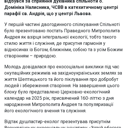
відбувся за сприяння духівника спільноти о.
Домініка Налисника, ЧСВВ в катехитичному центрі
парафії св. Андрія, що у центрі Львова.
У першій частині двогодинного спілкування Спільноті
було презентовано постать Праведного Митрополита
Андрея як взірця інтегральної екології, тобто такого
стилю життя і служіння, де присутня гармонія у
відносинах із Богом, ближніми, собою та з усім Божим
створінням – природою.
Молодь довідалася про екосоціальні виклики під час
окупаційних режимів на західноукраїнських землях за
життя Шептицького та його піклування про добробут
людей і збереження створіння. На завершення цього
блоку було представлено Церковно-екологічний
календар на 2025 рік, присвячений 160-літтю з дня
народження Митрополита Андрея та популяризації
його екологічного вчення та служіння.
Відтак душпастир-еколог презентував присутнім
Всеукраїнську екосоціальну ініціативу «Зігрій вбогого