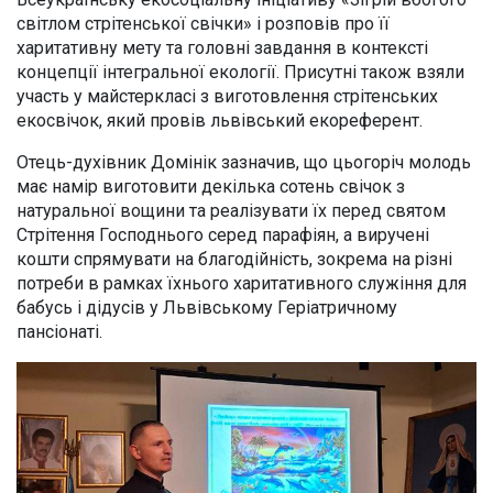
світлом стрітенської свічки» і розповів про її
харитативну мету та головні завдання в контексті
концепції інтегральної екології. Присутні також взяли
участь у майстеркласі з виготовлення стрітенських
екосвічок, який провів львівський екореферент.
Отець-духівник Домінік зазначив, що цьогоріч молодь
має намір виготовити декілька сотень свічок з
натуральної вощини та реалізувати їх перед святом
Стрітення Господнього серед парафіян, а виручені
кошти спрямувати на благодійність, зокрема на різні
потреби в рамках їхнього харитативного служіння для
бабусь і дідусів у Львівському Геріатричному
пансіонаті.