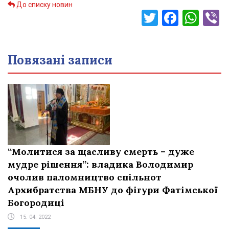
До списку новин
Twitter
Faceb
Wha
V
Повязані записи
“Молитися за щасливу смерть – дуже
мудре рішення”: владика Володимир
очолив паломництво спільнот
Архибратства МБНУ до фігури Фатімської
Богородиці
15. 04. 2022