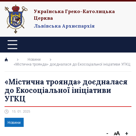
Українська Греко-Католицька
Церква
Львівська Архиєпархія
Новини
«Містична троянда» доєдналася до Екосоціальної ініціативи УГКЦ
«Містична троянда» доєдналася
до Екосоціальної ініціативи
УГКЦ
15. 01. 2025
Новини
-
+