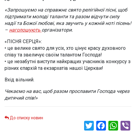
«Запрошуємо на справжнє свято релігійної пісні, щоб
підтримати молоді таланти та разом відчути силу
надії та Божої любові, яка звучить у кожній ноті пісень!
–
наголошують
організатори.
«ПІСНЯ СЕРЦЯ»:
• це велике свято для усіх, хто цінує красу духовного
співу та звеличує своїм талантом Господа!
• це незабутні виступи найкращих учасників конкурсу з
різних єпархій та екзархатів нашої Церкви!
Вхід вільний.
Чекаємо на вас, щоб разом прославити Господа через
дитячий спів!»
До списку новин
Twitter
Faceb
Wha
V