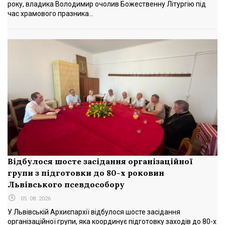
року, владика Володимир очолив Божественну Літургію під
час храмового празника...
Відбулося шосте засідання організаційної
групи з підготовки до 80-х роковин
Львівського псевдособору
05. 08. 2026
У Львівській Архиєпархії відбулося шосте засідання
організаційної групи, яка координує підготовку заходів до 80-х