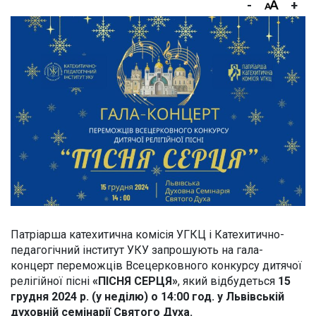
-
+
Патріарша катехитична комісія УГКЦ і Катехитично-
педагогічний інститут УКУ запрошують на гала-
концерт переможців Всецерковного конкурсу дитячої
релігійної пісні
«ПІСНЯ СЕРЦЯ»
, який відбудеться
15
грудня 2024 р. (у неділю) о 14:00 год. у Львівській
духовній семінарії Святого Духа.