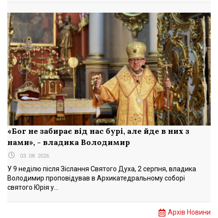
«Бог не забирає від нас бурі, але йде в них з
нами», - владика Володимир
03. 08. 2026
У 9 неділю після Зіслання Святого Духа, 2 серпня, владика
Володимир проповідував в Архикатедральному соборі
святого Юрія у...
Архів Новини