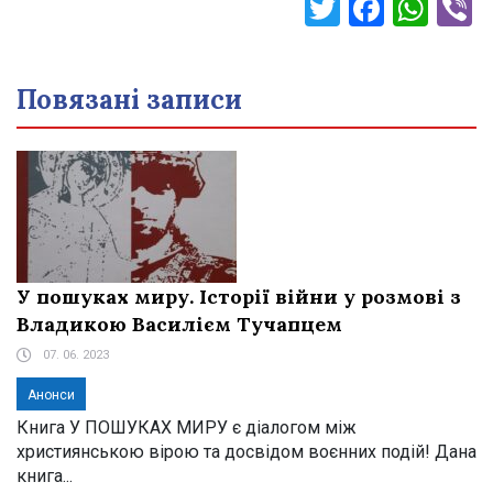
Twitter
Faceb
Wha
V
Повязані записи
У пошуках миру. Історії війни у розмові з
Владикою Василієм Тучапцем
07. 06. 2023
Анонси
Книга У ПОШУКАХ МИРУ є діалогом між
християнською вірою та досвідом воєнних подій! Дана
книга...