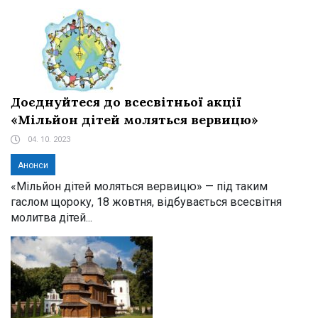
Доєднуйтеся до всесвітньої акції
«Мільйон дітей моляться вервицю»
04. 10. 2023
Анонси
«Мільйон дітей моляться вервицю» — під таким
гаслом щороку, 18 жовтня, відбувається всесвітня
молитва дітей...