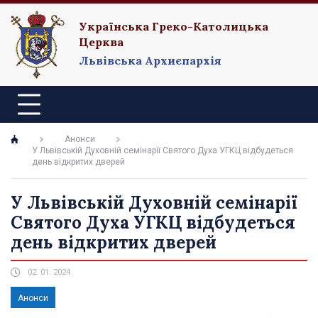
Українська Греко-Католицька
Церква
Львівська Архиєпархія
Анонси
У Львівській Духовній семінарії Святого Духа УГКЦ відбудеться
день відкритих дверей
У Львівській Духовній семінарії
Святого Духа УГКЦ відбудеться
день відкритих дверей
02. 01. 2024
Анонси