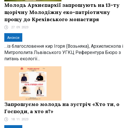
Молодь Архиєпархії запрошують на 13-ту
щорічну Молодіжну еко-патріотичну
прощу до Крехівського монастиря
27. 09. 2023
Анонси
…із благословення кир Ігоря (Возьняка), Архиєпископа і
Митрополита Львівського УГКЦ Референтура Бюро з
питань екології...
Запрошуємо молодь на зустріч «Хто ти, о
Господи, а хто я?»
18. 11. 2023