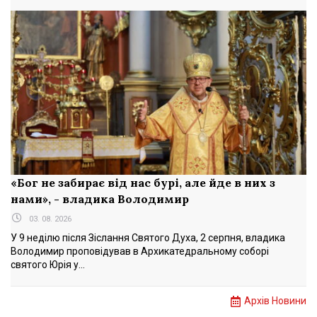
«Бог не забирає від нас бурі, але йде в них з
нами», - владика Володимир
03. 08. 2026
У 9 неділю після Зіслання Святого Духа, 2 серпня, владика
Володимир проповідував в Архикатедральному соборі
святого Юрія у...
Архів Новини