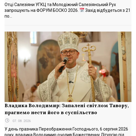
Отці Салезіяни УГКЦ та Молодіжний Салезіянський Рух
запрошують на ФОРУМ БОСКО 2026.
Захід відбудеться з 21
по...
Владика Володимир: Запалені світлом Тавору,
прагнемо нести його в суспільство
07. 08. 2026
У день празника Переображення Господнього, 6 серпня 2026
року, владика Володимир очолив Божественну Літургію під