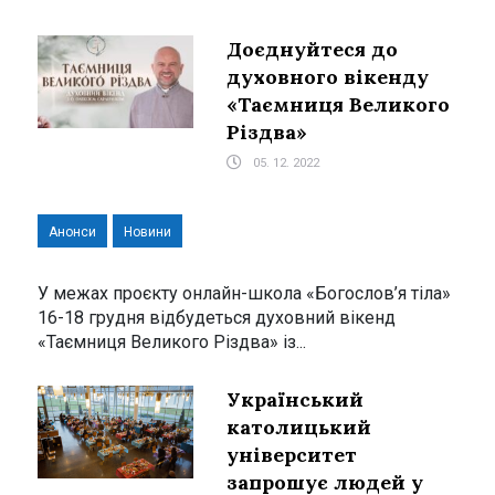
Доєднуйтеся до
духовного вікенду
«Таємниця Великого
Різдва»
05. 12. 2022
Анонси
Новини
У межах проєкту онлайн-школа «Богослов’я тіла»
16-18 грудня відбудеться духовний вікенд
«Таємниця Великого Різдва» із...
Український
католицький
університет
запрошує людей у