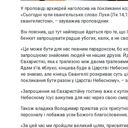
У проповіді архиєрей наголосив на покликанні ко
«Сьогодні чули євангельське слово Луки (Лк.14,12
євангелистом», – зауважив проповідник.
Він пояснив, що тут найперше йдеться про те, що
бенкет запрошувати радше убогих, калік, а не свої
«Це може бути для нас певним парадоксом, бо кол
запрошуємо знайомих людей чи наших друзів. Йд
Євхаристію, яка є трапезою між двома трапезами
Адам з’їв яблуко, кінцева буде в Царстві Небесно
не знаємо, але кінець Євангелії розкриває суть 
покликання бути разом у Царстві Небесному», – 
«Запрошення на Євхаристійну гостину вже є куплен
Небесному Ісус викупив для нас через свою смерть
Також владика Володимир привітав усіх присутніх
персоналу і побажав усім Божого благословення,
«За цей час ми пройшли великий шлях, присвяти