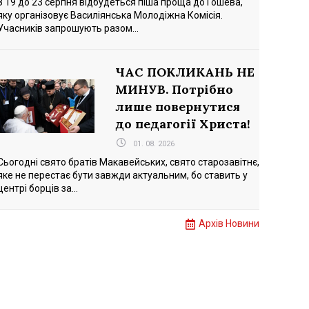
З 19 до 23 серпня відбудеться піша проща до Гошева,
яку організовує Василіянська Молодіжна Комісія.
Учасників запрошують разом...
ЧАС ПОКЛИКАНЬ НЕ
МИНУВ. Потрібно
лише повернутися
до педагогії Христа!
01. 08. 2026
Сьогодні свято братів Макавейських, свято старозавітнє,
яке не перестає бути завжди актуальним, бо ставить у
центрі борців за...
Архів Новини