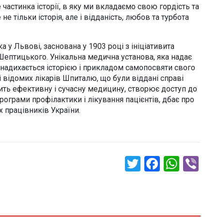
 частинка історії, в яку ми вкладаємо свою гордість та
е тільки історія, але і відданість, любов та турбота
 у Львові, заснована у 1903 році з ініціативита
ептицького. Унікальна медична установа, яка надає
 надихається історією і прикладом самопосвяти свого
відомих лікарів Шпиталю, що були віддані справі
ть ефективну і сучасну медицину, створює доступ до
рограми профілактики і лікування пацієнтів, дбає про
х працівників України.
Twitter
Faceboo
What
Vi