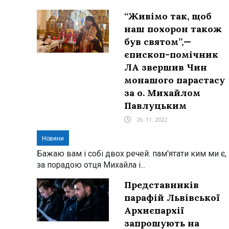
“Живімо так, щоб
наш похорон також
був святом”,—
єпископ-помічник
ЛА звершив Чин
монашого парастасу
за о. Михайлом
Павлуцьким
26. 11. 2022
Новини
Бажаю вам і собі двох речей: пам'ятати ким ми є,
за порадою отця Михайла і...
Представників
парафій Львівської
Архиєпархії
запрошують на