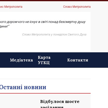
ис Митрополита
Слово Митрополита
чого дорожчого не існує в світі понад безсмертну душу
ини!”
Слово Митрополита у понеділок Святого Духа
Карта
Медіатека
Контакти
УГКЦ
Останні новини
Відбулося шосте
засідання