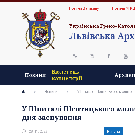
Новини Ватикану
Новини УГК
Українська Греко-Катол
Львівська Арх
Бюлетень
Новини
Архиєп
канцелярії
Новини
У Шпиталі Шептицького молитовн
У Шпиталі Шептицького молит
дня заснування
28. 11. 2023
Новини