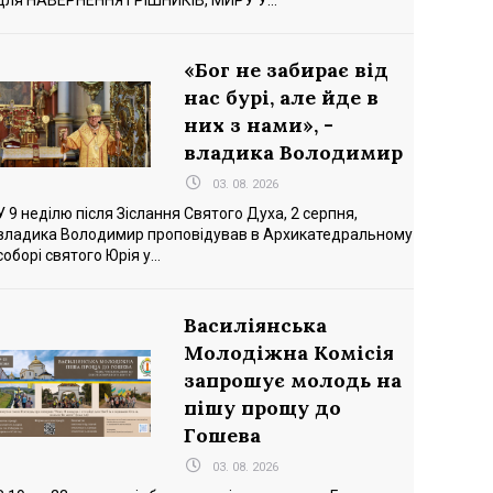
для НАВЕРНЕННЯ ГРІШНИКІВ, МИРУ У...
«Бог не забирає від
нас бурі, але йде в
них з нами», -
владика Володимир
03. 08. 2026
У 9 неділю після Зіслання Святого Духа, 2 серпня,
владика Володимир проповідував в Архикатедральному
соборі святого Юрія у...
Василіянська
Молодіжна Комісія
запрошує молодь на
пішу прощу до
Гошева
03. 08. 2026