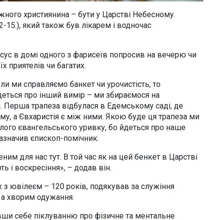
жного християнина – бути у Царстві Небесному.
-15.), який також був лікарем і водночас
 Ісус в домі одного з фарисеїв попросив на вечерю чи
х приятелів чи багатих.
и ми справляємо банкет чи урочистість, то
еться про інший вимір – ми збираємося на
. Перша трапеза відбулася в Едемському саді, де
му, а Євхаристія є між ними. Якою буде ця трапеза ми
цілого євангельського уривку, бо йдеться про наше
зазначив єпископ-помічник.
им для нас тут. В той час як на цей бенкет в Царстві
 і воскресіння», – додав він.
 з ювілеєм – 120 років, подякував за служіння
 а хворим одужання.
вши себе піклуванню про фізичне та ментальне