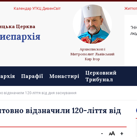
Ц
Календар УГКЦ ДивенСвіт
Життєп
ицька Церква
“Ні
иєпархія
люд
Архиєпископ і
Митрополит Львівський
Кир Ігор
Церковний
архія
Парафії
Монастирі
Трибунал
о відзначили 120-ліття від дня заснування
овно відзначили 120-ліття від
-
+