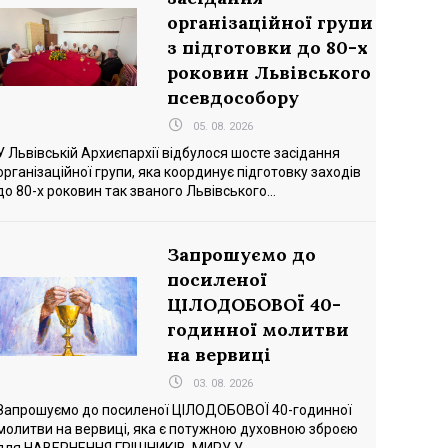
організаційної групи
з підготовки до 80-х
роковин Львівського
псевдособору
05. 08. 2026
У Львівській Архиєпархії відбулося шосте засідання
організаційної групи, яка координує підготовку заходів
до 80-х роковин так званого Львівського...
Запрошуємо до
посиленої
ЦІЛОДОБОВОЇ 40-
годинної молитви
на вервиці
03. 08. 2026
Запрошуємо до посиленої ЦІЛОДОБОВОЇ 40-годинної
молитви на вервиці, яка є потужною духовною зброєю