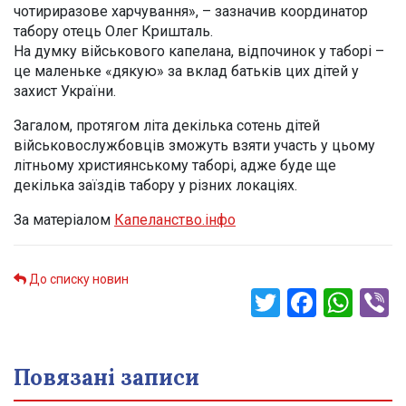
чотириразове харчування», – зазначив координатор
табору отець Олег Кришталь.
На думку військового капелана, відпочинок у таборі –
це маленьке «дякую» за вклад батьків цих дітей у
захист України.
Загалом, протягом літа декілька сотень дітей
військовослужбовців зможуть взяти участь у цьому
літньому християнському таборі, адже буде ще
декілька заїздів табору у різних локаціях.
За матеріалом
Капеланство.інфо
До списку новин
Twitter
Faceb
Wha
V
Повязані записи