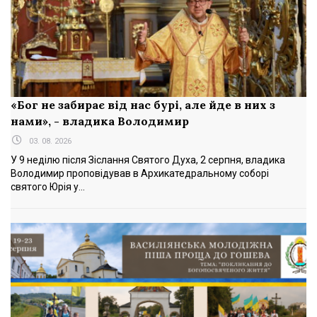
«Бог не забирає від нас бурі, але йде в них з
нами», - владика Володимир
03. 08. 2026
У 9 неділю після Зіслання Святого Духа, 2 серпня, владика
Володимир проповідував в Архикатедральному соборі
святого Юрія у...