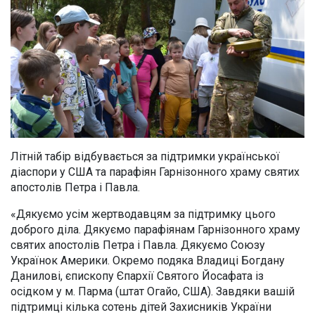
Літній табір відбувається за підтримки української
діаспори у США та парафіян Гарнізонного храму святих
апостолів Петра і Павла.
«Дякуємо усім жертводавцям за підтримку цього
доброго діла. Дякуємо парафіянам Гарнізонного храму
святих апостолів Петра і Павла. Дякуємо Союзу
Українок Америки. Окремо подяка Владиці Богдану
Данилові, єпископу Єпархії Святого Йосафата із
осідком у м. Парма (штат Огайо, США). Завдяки вашій
підтримці кілька сотень дітей Захисників України