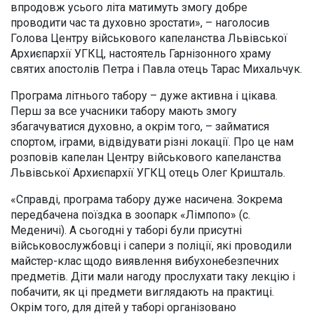
впродовж усього літа матимуть змогу добре
проводити час та духовно зростати», – наголосив
Голова Центру військового капеланства Львівської
Архиєпархії УГКЦ, настоятель Гарнізонного храму
святих апостолів Петра і Павла отець Тарас Михальчук.
Програма літнього табору – дуже активна і цікава.
Перш за все учасники табору мають змогу
збагачуватися духовно, а окрім того, – займатися
спортом, іграми, відвідувати різні локації. Про це нам
розповів капелан Центру військового капеланства
Львівської Архиєпархії УГКЦ отець Олег Кришталь.
«Справді, програма табору дуже насичена. Зокрема
передбачена поїздка в зоопарк «Лімпопо» (с.
Меденичі). А сьогодні у таборі були присутні
військовослужбовці і сапери з поліції, які проводили
майстер-клас щодо виявлення вибухонебезпечних
предметів. Діти мали нагоду прослухати таку лекцію і
побачити, як ці предмети виглядають на практиці.
Окрім того, для дітей у таборі організовано