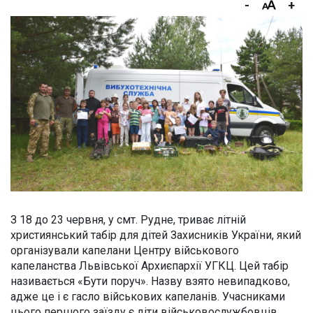
-
+
З 18 до 23 червня, у смт. Рудне, триває літній
християнський табір для дітей Захисників України, який
організували капелани Центру військового
капеланства Львівської Архиєпархії УГКЦ. Цей табір
називається «Бути поруч». Назву взято невипадково,
адже це і є гасло військових капеланів. Учасниками
цього першого заїзду є діти військовослужбовців